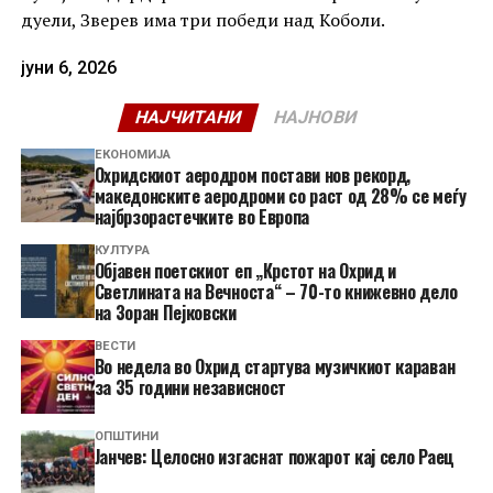
дуели, Зверев има три победи над Коболи.
јуни 6, 2026
НАЈЧИТАНИ
НАЈНОВИ
ЕКОНОМИЈА
Охридскиот аеродром постави нов рекорд,
македонските аеродроми со раст од 28% се меѓу
најбрзорастечките во Европа
КУЛТУРА
Објавен поетскиот еп „Крстот на Охрид и
Светлината на Вечноста“ – 70-то книжевно дело
на Зоран Пејковски
ВЕСТИ
Во недела во Охрид стартува музичкиот караван
за 35 години независност
ОПШТИНИ
Јанчев: Целосно изгаснат пожарот кај село Раец