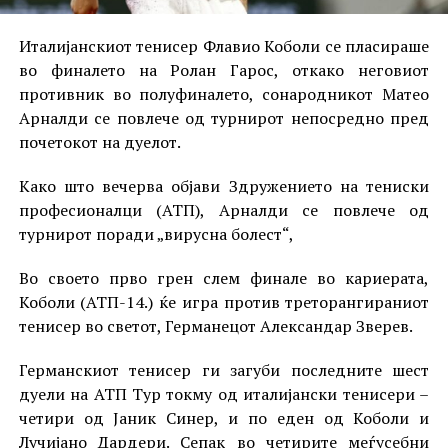
Италијанскиот тенисер Флавио Коболи се пласираше
во финалето на Ролан Гарос, откако неговиот
противник во полуфиналето, сонародникот Матео
Арналди се повлече од турнирот непосредно пред
почетокот на дуелот.
Како што вечерва објави Здружението на тениски
професионалци (АТП), Арналди се повлече од
турнирот поради „вирусна болест“,
Во своето прво грен слем финале во кариерата,
Коболи (АТП-14.) ќе игра против треторангираниот
тенисер во светот, Германецот Александар Зверев.
Германскиот тенисер ги загуби последните шест
дуели на АТП Тур токму од италијански тенисери –
четири од Јаник Синер, и по еден од Коболи и
Лучијано Дардери. Сепак во четирите меѓусебни