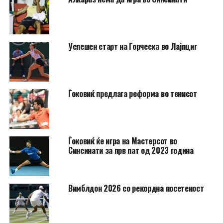
Успешен старт на Ѓорческа во Лајпциг
Ѓоковиќ предлага реформа во тенисот
Ѓоковиќ ќе игра на Мастерсот во
Синсинати за прв пат од 2023 година
Вимблдон 2026 со рекордна посетеност