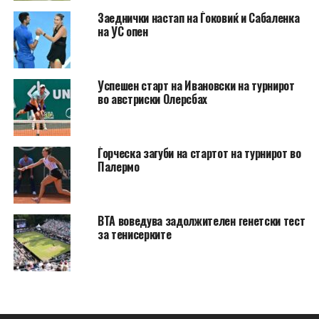
Заеднички настап на Ѓоковиќ и Сабаленка
на УС опен
Успешен старт на Ивановски на турнирот
во австриски Олерсбах
Ѓорческа загуби на стартот на турнирот во
Палермо
ВТА воведува задолжителен генетски тест
за тенисерките