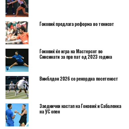
Ѓоковиќ предлага реформа во тенисот
Ѓоковиќ ќе игра на Мастерсот во
Синсинати за прв пат од 2023 година
Вимблдон 2026 со рекордна посетеност
Заеднички настап на Ѓоковиќ и Сабаленка
на УС опен