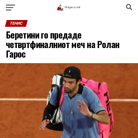
ТЕНИС
Беретини го предаде
четвртфиналниот меч на Ролан
Гарос