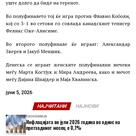
уште долго да биде на теренот.
Во полуфиналето тој ќе игра против Флавио Коболи,
кој со 3-1 во сетови го совлада канадскиот тенисер
Феликс Оже-Алисиме.
Во второто полуфинале ќе играат: Александар
Зверев и Јакуб Меншик.
Денеска се играат женските полуфинални мечеви
меѓу Марта Костјук и Мира Андреева, како и мечот
меѓу Дијана Шнајдер и Маја Хвалинска.
јуни 5, 2026
НАЈЧИТАНИ
НАЈНОВИ
ЕКОНОМИЈА
Инфлацијата во јули 2026 година во однос на
претходниот месец е 0,1%