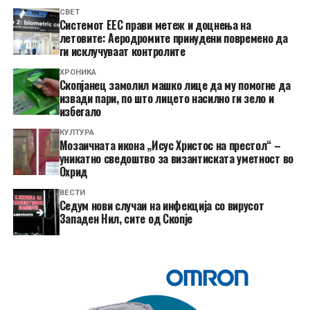
СВЕТ
Системот ЕЕС прави метеж и доцнења на
летовите: Аеродромите принудени повремено да
ги исклучуваат контролите
ХРОНИКА
Скопјанец замолил машко лице да му помогне да
извади пари, по што лицето насилно ги зело и
избегало
КУЛТУРА
Мозаичната икона „Исус Христос на престол“ –
уникатно сведоштво за византиската уметност во
Охрид
ВЕСТИ
Седум нови случаи на инфекција со вирусот
Западен Нил, сите од Скопје