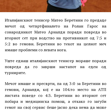
Италијанскиот тенисер Матео Беретини го предаде
мечот од четвртфиналето на Ролан Гарос на
сонародникот Матео Арналди поради повреда во
вториот сет при водство на противникот од 7:5 и
5:2 во гемови. Беретини во текот на целиот меч
имаше проблеми со левата нога.
Уште еднаш италијанскиот тенисер мораше поради
повреда да го заврши настапот на еден од
турнирите.
Мечот имаше и пресврти, па од 3:0 за Беретини во
гемови, Арналди, кој е на 104.то место на АТП
листата поведе со 4:3. Беретини во вториот сет
побара и медицинска помош, а откако го загуби
гемот на свој сервис беше јасно дека нема да може