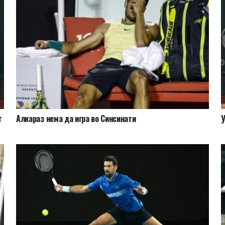
т
Алкараз нема да игра во Синсинати
У