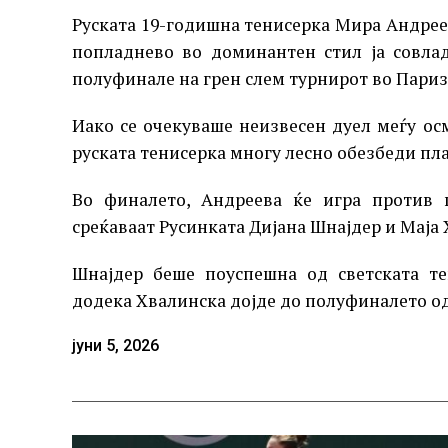
Руската 19-годишна тенисерка Мира Андреев
попладнево во доминантен стил ја совлад
полуфинале на грен слем турнирот во Париз
Иако се очекуваше неизвесен дуел меѓу осм
руската тенисерка многу лесно обезбеди пла
Во финалето, Андреева ќе игра против 
среќаваат Русинката Дијана Шнајдер и Маја 
Шнајдер беше поуспешна од светската те
додека Хвалинска дојде до полуфиналето о
јуни 5, 2026