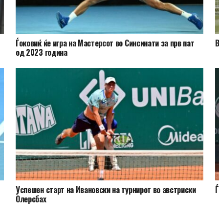
Ѓоковиќ ќе игра на Мастерсот во Синсинати за прв пат
В
од 2023 година
Успешен старт на Ивановски на турнирот во австриски
Ѓ
Олерсбах