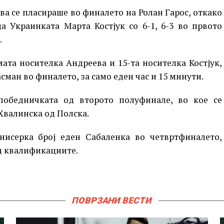
а се пласираше во финалето на Ролан Гарос, откако
а Украинката Марта Костјук со 6-1, 6-3 во првото
.
ата носителка Андреева и 15-та носителка Костјук,
сман во финалето, за само еден час и 15 минути.
победничката од второто полуфинале, во кое се
Хвалинска од Полска.
нисерка број еден Сабаленка во четвртфиналето,
д квалификациите.
ПОВРЗАНИ ВЕСТИ