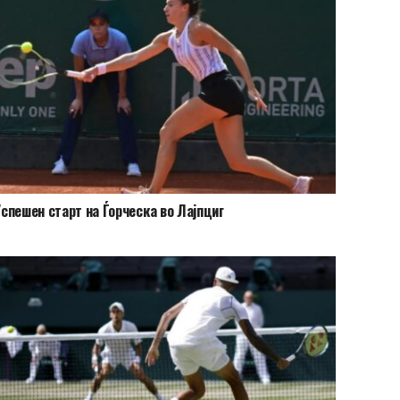
спешен старт на Ѓорческа во Лајпциг