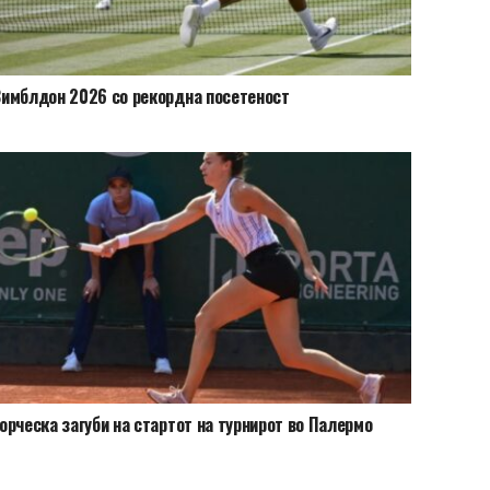
имблдон 2026 со рекордна посетеност
орческа загуби на стартот на турнирот во Палермо