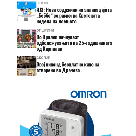
ВЕСТИ
ИЈЗ: Нови содржини на апликацијата
„Беббо“ во рамки на Светската
недела на доењето
ОПШТИНИ
Во Прилеп почнуваат
одбележувањата на 25-годишнината
од Карпалак
СКОПЈЕ
​Овој викенд бесплатно кино на
отворено во Драчево