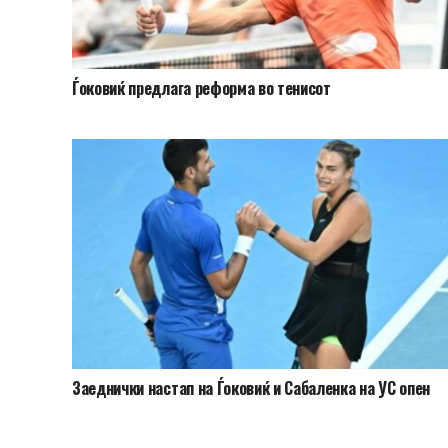
Ѓоковиќ предлага реформа во тенисот
Заеднички настап на Ѓоковиќ и Сабаленка на УС опен