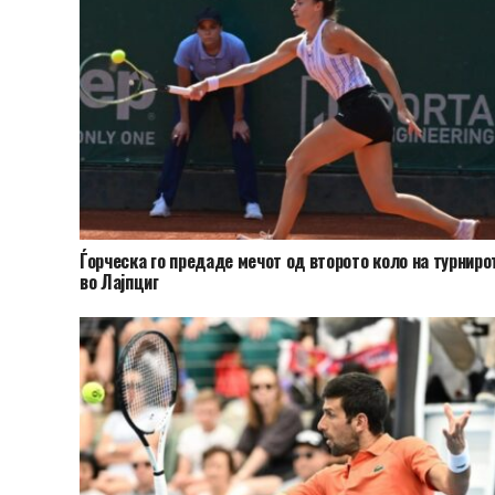
Ѓорческа го предаде мечот од второто коло на турниро
во Лајпциг