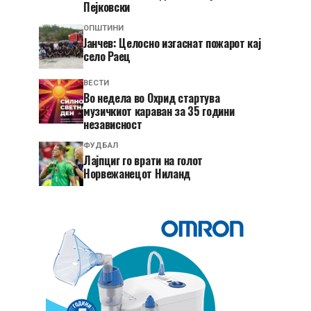
Пејковски
ОПШТИНИ
Јанчев: Целосно изгаснат пожарот кај
село Раец
ВЕСТИ
Во недела во Охрид стартува
музичкиот караван за 35 години
независност
ФУДБАЛ
Лајпциг го врати на голот
Норвежанецот Ниланд