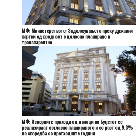
МФ: Министерството: Задолжувањето преку државни
хартии од вредност е целосно планирано и
транспарентно
МФ: Изворните приходи од даноци во Буџетот се
реализираат согласно планираното и со раст од 9,3%
во споредба со претходните години