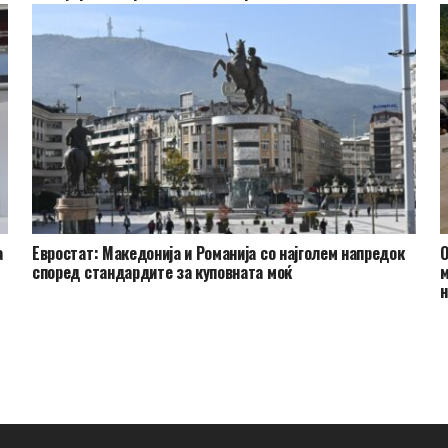
а
Евростат: Македонија и Романија со најголем напредок
О
според стандардите за куповната моќ
м
н