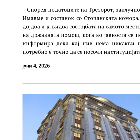
– Според податоците на Трезорот, заклучно 
Имавме и состанок со Стопанската комора
дојдоа и ја видоа состојбата на самото мест
на државната помош, кога во јавноста се 
информира дека кај нив нема никакви н
потребно е точно да се посочи институцијата
јуни 4, 2026