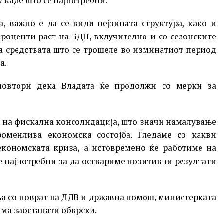
у каде што се најпотребни.
, важно е да се види нејзината структура, како и
проценти раст на БДП, вклучително и со сезонските
а средствата што се трошеле во изминатиот период
а.
повтори дека Владата ќе продолжи со мерки за
е на фискална консолидација, што значи намалување
оменлива економска состојба. Гледаме со какви
економската криза, а истовремено ќе работиме на
е најпотребни за да оствариме позитивни резултати
а со поврат на ДДВ и државна помош, министерката
ма заостанати обврски.