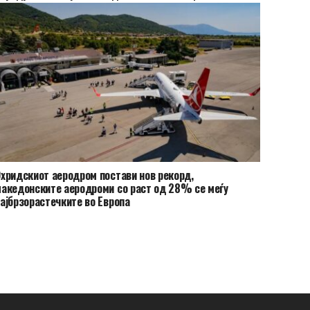
хридскиот аеродром постави нов рекорд,
акедонските аеродроми со раст од 28% се меѓу
ајбрзорастечките во Европа