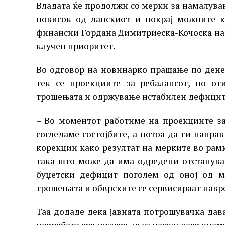
Владата ќе продолжи со мерки за намалува
повисок од ланскиот и покрај можните к
финансии Гордана Димитриеска-Кочоска наг
клучен приоритет.
Во одговор на новинарко прашање по дене
тек се проекциите за ребалансот, но от
трошењата и одржување нстабилен дефицит
– Во моментот работиме на проекциите за
согледаме состојбите, а потоа да ги напр
корекции како резултат на мерките во рам
така што може да има одредени отстапува
буџетски дефицит поголем од оној од м
трошењата и обврските се сервисираат навре
Таа додаде дека јавната потрошувачка дава