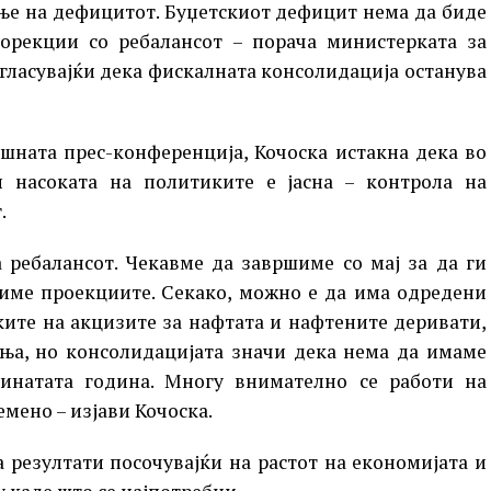
ње на дефицитот. Буџетскиот дефицит нема да биде
орекции со ребалансот – порача министерката за
ласувајќи дека фискалната консолидација останува
шната прес-конференција, Кочоска истакна дека во
и насоката на политиките е јасна – контрола на
.
 ребалансот. Чекавме да завршиме со мај за да ги
авиме проекциите. Секако, можно е да има одредени
ките на акцизите за нафтата и нафтените деривати,
ња, но консолидацијата значи дека нема да имаме
инатата година. Многу внимателно се работи на
мено – изјави Кочоска.
 резултати посочувајќи на растот на економијата и