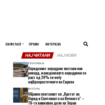
ЛАЈФСТАЈЛ
ПРОМО
ИНТЕРВЈУА
НАЈЧИТАНИ
НАЈНОВИ
ЕКОНОМИЈА
Охридскиот аеродром постави нов
рекорд, македонските аеродроми со
раст од 28% се меѓу
најбрзорастечките во Европа
КУЛТУРА
Објавен поетскиот еп „Крстот на
Охрид и Светлината на Вечноста“ –
70-то книжевно дело на Зоран