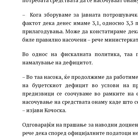
потребата средствата да се насочуваат онам
– Кога зборуваме за јавната потрошувачка
фактот дека денес имаме 3,1, односно 3,3 
прилагодувања. Може да констатираме дек
биле правилно насочени – рече министеркат
Во однос на фискалната политика, таа 
намалување на дефицитот.
– Во таа насока, ќе продолжиме да работим
на буџетскиот дефицит во услови на пр
предизвици се соочуваме во рамките на 
насочување на средствата онаму каде што с
– изјави Кочоска.
Одговарајќи на прашање за наводни доцнењ
рече дека според официјалните податоци не