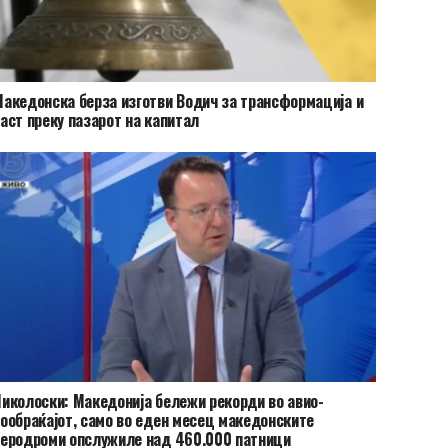
акедонска берза изготви Водич за трансформација и
аст преку пазарот на капитал
иколоски: Македонија бележи рекорди во авио-
ообраќајот, само во еден месец македонските
еродроми опслужиле над 460.000 патници