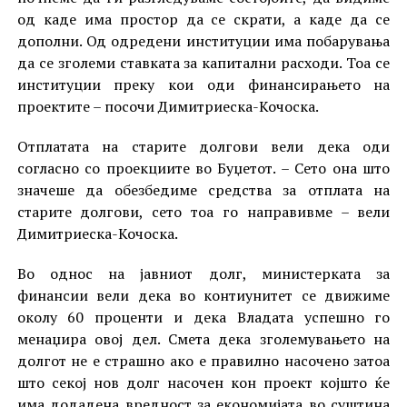
од каде има простор да се скрати, а каде да се
дополни. Од одредени институции има побарувања
да се зголеми ставката за капитални расходи. Тоа се
институции преку кои оди финансирањето на
проектите – посочи Димитриеска-Кочоска.
Отплатата на старите долгови вели дека оди
согласно со проекциите во Буџетот. – Сето она што
значеше да обезбедиме средства за отплата на
старите долгови, сето тоа го направивме – вели
Димитриеска-Кочоска.
Во однос на јавниот долг, министерката за
финансии вели дека во контиунитет се движиме
околу 60 проценти и дека Владата успешно го
менаџира овој дел. Смета дека зголемувањето на
долгот не е страшно ако е правилно насочено затоа
што секој нов долг насочен кон проект којшто ќе
има додадена вредност за економијата во суштина