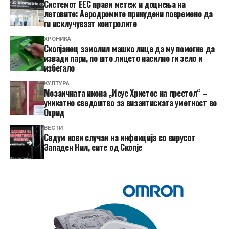
Системот ЕЕС прави метеж и доцнења на
летовите: Аеродромите принудени повремено да
ги исклучуваат контролите
ХРОНИКА
Скопјанец замолил машко лице да му помогне да
извади пари, по што лицето насилно ги зело и
избегало
КУЛТУРА
Мозаичната икона „Исус Христос на престол“ –
уникатно сведоштво за византиската уметност во
Охрид
ВЕСТИ
Седум нови случаи на инфекција со вирусот
Западен Нил, сите од Скопје