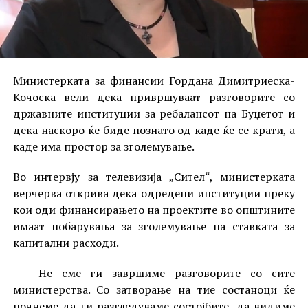
Министерката за финансии Гордана Димитриеска-
Кочоска вели дека привршуваат разговорите со
државните институции за ребалансот на Буџетот и
дека наскоро ќе биде познато од каде ќе се крати, а
каде има простор за зголемување.
Во интервју за телевизија „Сител“, министерката
верчерва открива дека одредени институции преку
кои оди финансирањето на проектите во општините
имаат побарувања за зголемување на ставката за
капитални расходи.
– Не сме ги завршиме разговорите со сите
министерства. Со затворање на тие состаноци ќе
почнеме да ги разгледуваме состојбите, да видиме