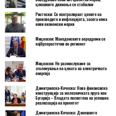
ценовните движења се стабилни
Ристески: Се контролираат цените на
производите и инфлацијата, засега нема
нови економски мерки
Мицкоски: Македонските аеродроми се
најбрзорастечки во регионот
Мицкоски: Не размислуваме за
зголемување на цената на електричната
енергија
Димитриеска-Кочоска: Нова финансиска
конструкција за железничката пруга кон
Бугарија – Владата посветена на успешна
реализација на проектот
Димитриеска-Кочоска: Денешното