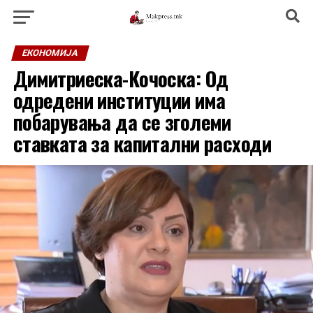
ЕКОНОМИЈА
Димитриеска-Кочоска: Од
одредени институции има
побарувања да се зголеми
ставката за капитални расходи