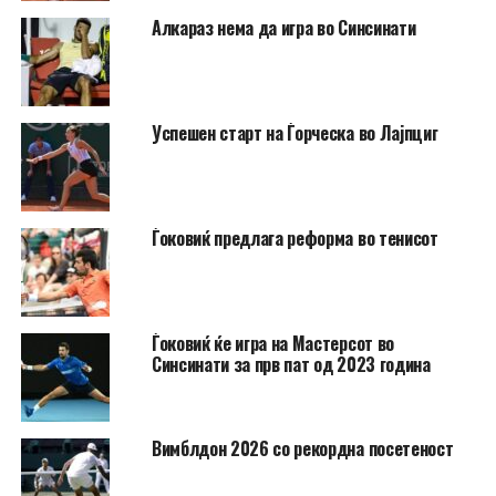
Алкараз нема да игра во Синсинати
Успешен старт на Ѓорческа во Лајпциг
Ѓоковиќ предлага реформа во тенисот
Ѓоковиќ ќе игра на Мастерсот во
Синсинати за прв пат од 2023 година
Вимблдон 2026 со рекордна посетеност