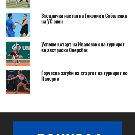
Заеднички настап на Ѓоковиќ и Сабаленка
на УС опен
Успешен старт на Ивановски на турнирот
во австриски Олерсбах
Ѓорческа загуби на стартот на турнирот во
Палермо