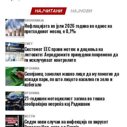
НАЈЧИТАНИ
НАЈНОВИ
ЕКОНОМИЈА
Инфлацијата во јули 2026 година во однос на
претходниот месец е 0,1%
СВЕТ
Системот ЕЕС прави метеж и доцнења на
летовите: Аеродромите принудени повремено да
ги исклучуваат контролите
ХРОНИКА
Скопјанец замолил машко лице да му помогне да
извади пари, по што лицето насилно ги зело и
избегало
ХРОНИКА
21-годишен мотоциклист загина во тешка
сообраќајна несреќа кај Радишани
ВЕСТИ
Седум нови случаи на инфекција со вирусот
Западен Нил, сите од Скопје