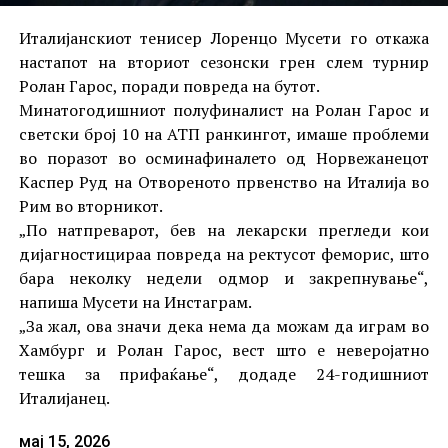
Италијанскиот тенисер Лоренцо Мусети го откажа
настапот на вториот сезонски грен слем турнир
Ролан Гарос, поради повреда на бутот.
Минатогодишниот полуфиналист на Ролан Гарос и
светски број 10 на АТП ранкингот, имаше проблеми
во поразот во осминафиналето од Норвежанецот
Каспер Руд на Отвореното првенство на Италија во
Рим во вторникот.
„По натпреварот, бев на лекарски прегледи кои
дијагностицираа повреда на ректусот феморис, што
бара неколку недели одмор и закрепнување“,
напиша Мусети на Инстаграм.
„За жал, ова значи дека нема да можам да играм во
Хамбург и Ролан Гарос, вест што е неверојатно
тешка за прифаќање“, додаде 24-годишниот
Италијанец.
мај 15, 2026