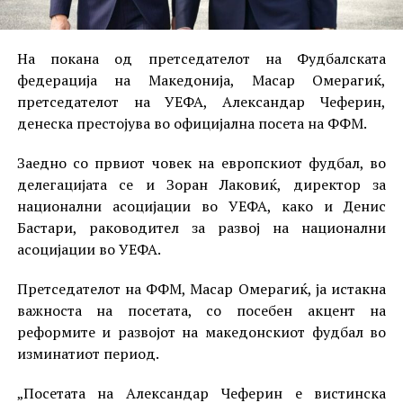
На покана од претседателот на Фудбалската
федерација на Македонија, Масар Омерагиќ,
претседателот на УЕФА, Александар Чеферин,
денеска престојува во официјална посета на ФФМ.
Заедно со првиот човек на европскиот фудбал, во
делегацијата се и Зоран Лаковиќ, директор за
национални асоцијации во УЕФА, како и Денис
Бастари, раководител за развој на национални
асоцијации во УЕФА.
Претседателот на ФФМ, Масар Омерагиќ, ја истакна
важноста на посетата, со посебен акцент на
реформите и развојот на македонскиот фудбал во
изминатиот период.
„Посетата на Александар Чеферин е вистинска