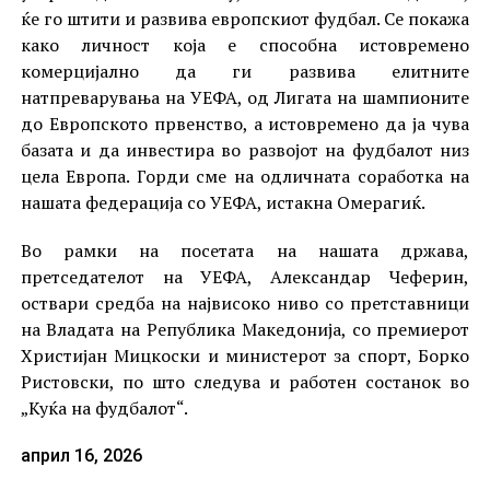
ќе го штити и развива европскиот фудбал. Се покажа
како личност која е способна истовремено
комерцијално да ги развива елитните
натпреварувања на УЕФА, од Лигата на шампионите
до Европското првенство, а истовремено да ја чува
базата и да инвестира во развојот на фудбалот низ
цела Европа. Горди сме на одличната соработка на
нашата федерација со УЕФА, истакна Омерагиќ.
Во рамки на посетата на нашата држава,
претседателот на УЕФА, Александар Чеферин,
оствари средба на највисоко ниво со претставници
на Владата на Република Македонија, со премиерот
Христијан Мицкоски и министерот за спорт, Борко
Ристовски, по што следува и работен состанок во
„Куќа на фудбалот“.
април 16, 2026