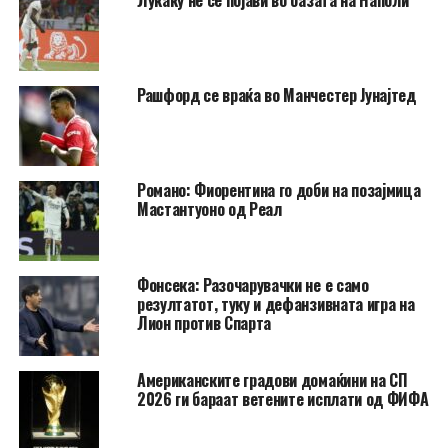
Лукаку не се појави во базата на Наполи
Рашфорд се враќа во Манчестер Јунајтед
Романо: Фиорентина го доби на позајмица
Мастантуоно од Реал
Фонсека: Разочарувачки не е само
резултатот, туку и дефанзивната игра на
Лион против Спарта
Американските градови домаќини на СП
2026 ги бараат ветените исплати од ФИФА