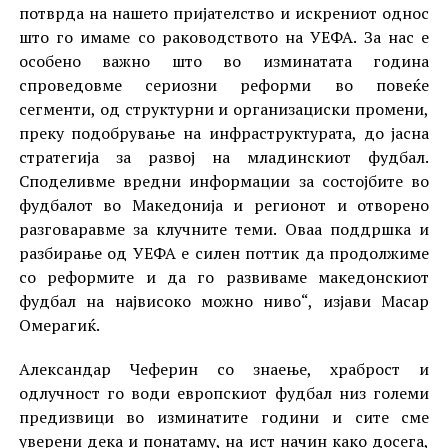
потврда на нашето пријателство и искрениот однос
што го имаме со раководството на УЕФА. За нас е
особено важно што во изминатата година
спроведовме сериозни реформи во повеќе
сегменти, од структурни и организациски промени,
преку подобрување на инфраструктурата, до јасна
стратегија за развој на младинскиот фудбал.
Споделивме вредни информации за состојбите во
фудбалот во Македонија и регионот и отворено
разговаравме за клучните теми. Оваа поддршка и
разбирање од УЕФА е силен поттик да продолжиме
со реформите и да го развиваме македонскиот
фудбал на највисоко можно ниво“, изјави Масар
Омерагиќ.
Александар Чеферин со знаење, храброст и
одлучност го води европскиот фудбал низ големи
предизвици во изминатите години и сите сме
уверени дека и понатаму, на ист начин како досега,