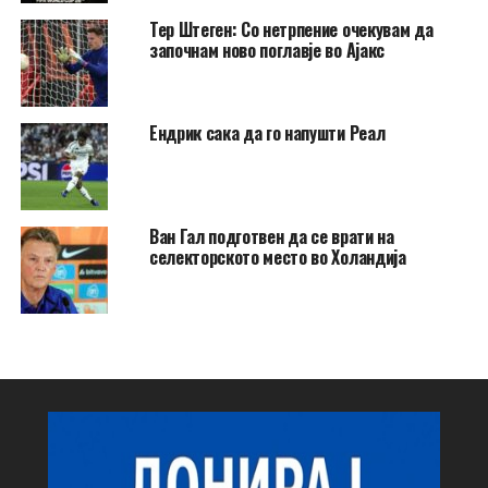
Тер Штеген: Со нетрпение очекувам да
започнам ново поглавје во Ајакс
Ендрик сака да го напушти Реал
Ван Гал подготвен да се врати на
селекторското место во Холандија