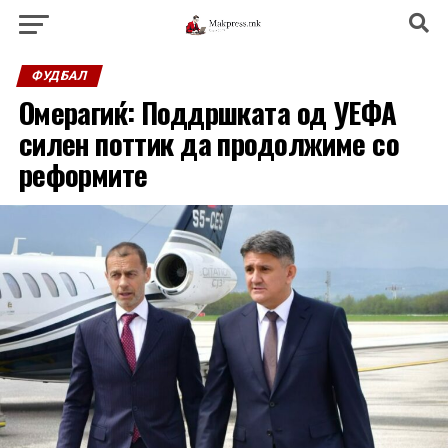
ФУДБАЛ
Омерагиќ: Поддршката од УЕФА
силен поттик да продолжиме со
реформите