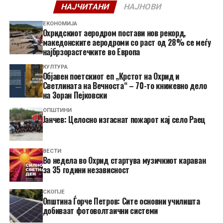
НАЈЧИТАНИ
НАЈНОВИ
ЕКОНОМИЈА
Охридскиот аеродром постави нов рекорд,
македонските аеродроми со раст од 28% се меѓу
најбрзорастечките во Европа
КУЛТУРА
Објавен поетскиот еп „Крстот на Охрид и
Светлината на Вечноста“ – 70-то книжевно дело
на Зоран Пејковски
ОПШТИНИ
Јанчев: Целосно изгаснат пожарот кај село Раец
ВЕСТИ
Во недела во Охрид стартува музичкиот караван
за 35 години независност
СКОПЈЕ
Општина Ѓорче Петров: Сите основни училишта
добиваат фотоволтаични системи