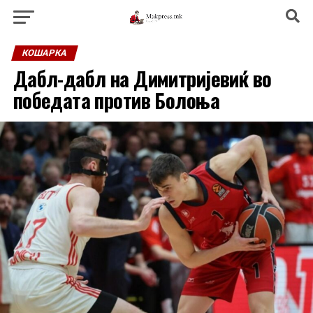
КОШАРКА
Дабл-дабл на Димитријевиќ во
победата против Болоња