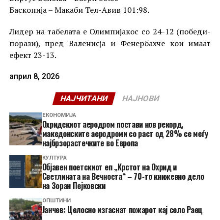
Басконија – Макаби Тел-Авив 101:98.
Лидер на табелата е Олимпијакос со 24-12 (победи-
порази), пред Валенисја и Фенербахче кои имаат
ефект 23-13.
април 8, 2026
НАЈЧИТАНИ
НАЈНОВИ
ЕКОНОМИЈА
Охридскиот аеродром постави нов рекорд,
македонските аеродроми со раст од 28% се меѓу
најбрзорастечките во Европа
КУЛТУРА
Објавен поетскиот еп „Крстот на Охрид и
Светлината на Вечноста“ – 70-то книжевно дело
на Зоран Пејковски
ОПШТИНИ
Јанчев: Целосно изгаснат пожарот кај село Раец