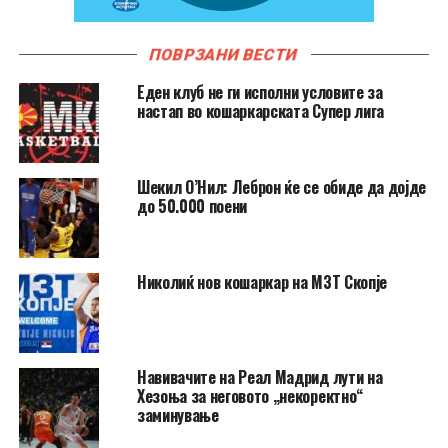
ПОВРЗАНИ ВЕСТИ
Еден клуб не ги исполни условите за
настап во кошаркарската Супер лига
Шекил О’Нил: Леброн ќе се обиде да дојде
до 50.000 поени
Николиќ нов кошаркар на МЗТ Скопје
Навивачите на Реал Мадрид лути на
Хезоња за неговото „некоректно“
заминување