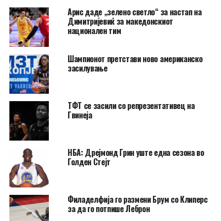
Арис даде „зелено светло“ за настап на
Димитријевиќ за македонскиот
национален тим
Шампионот претстави ново американско
засилување
ТФТ се засили со репрезентативец на
Гвинеја
НБА: Дрејмонд Грин уште една сезона во
Голден Стејт
Филаделфија го размени Брум со Клиперс
за да го потпише Леброн