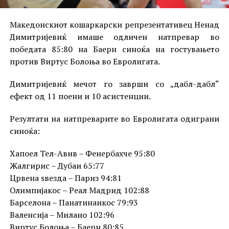
Македонскиот кошаркарски репрезентативец Ненад
Димитријевиќ имаше одличен натпревар во
победата 85:80 на Баерн синоќа на гостувањето
против Виртус Болоња во Евролигата.
Димитријевиќ мечот го заврши со „дабл-дабл“
ефект од 11 поени и 10 асистенции.
Резултати на натпреварите во Евролигата одиграни
синоќа:
Хапоел Тел-Авив – Фенербахче 95:80
Жалгирис – Дубаи 65:77
Црвена ѕвезда – Париз 94:81
Олимпијакос – Реал Мадрид 102:88
Барселона – Панатинаикос 79:93
Валенсија – Милано 102:96
Виртус Болоња – Баерн 80:85