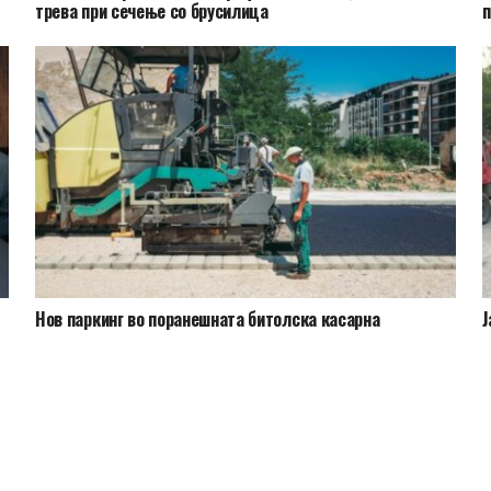
трева при сечење со брусилица
п
Нов паркинг во поранешната битолска касарна
Ј