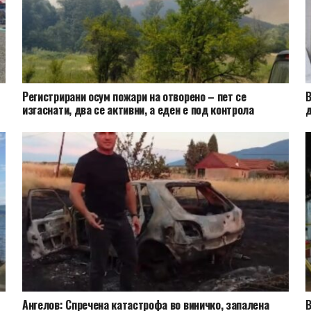
Регистрирани осум пожари на отворено – пет се
В
изгаснати, два се активни, а еден е под контрола
д
Ангелов: Спречена катастрофа во виничко, запалена
В