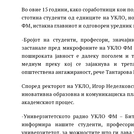
Во овие 15 години, како соработници кои п
стотина студенти од едниците на УКЛО, н
ФМ, истакна главниот и одговорен уредник
-Бројот на студенти, професори, значај
застанале пред микрофоните на УКЛО ФМ 
пошироката јавност е далеку поголем и т
медиум преку кој се зајакнува и трета
општествена ангажираност, рече Тантарова 
Според ректорот на УКЛО, Игор Неделков
иновативна образовна и комуникациска пла
академскиот процес.
-Универзитетското радио УКЛО ФМ – Бито
информира нашите студенти, професори
универзитетот, за можностите што ги дава