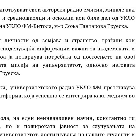
одготвуваат свои авторски радио емисии, минале над
о и средношколци и основци кои биле дел од УКЛО
 на УКЛО ФМ-Битола, м-р Соња Тантарова Груеска.
ни личности од земјава и странство, граѓани кои
споделувајќи информации важни за академската и
оа ја потврдува потребата од постоењето на овој
та мисија на универзитетот, односно неговата
Груеска.
ски, универзитетското радио УКЛО ФМ претставува
тформа, која успешно се интегрира како медиум во
ла, на еден неинванзивен начин, константно ги
, но и пошироката јавност за случувањата на
 универзитетот, достигнувања на нашите студенти и