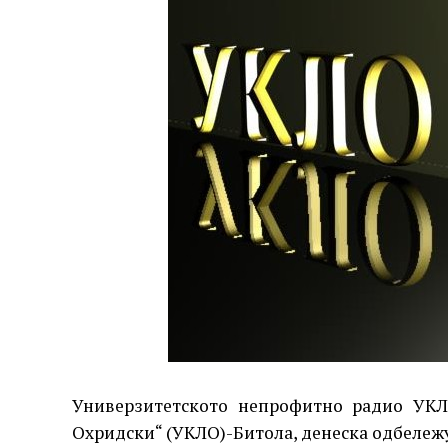
Универзитетското непрофитно радио УКЛО
Охридски“ (УКЛО)-Битола, денеска одбележу