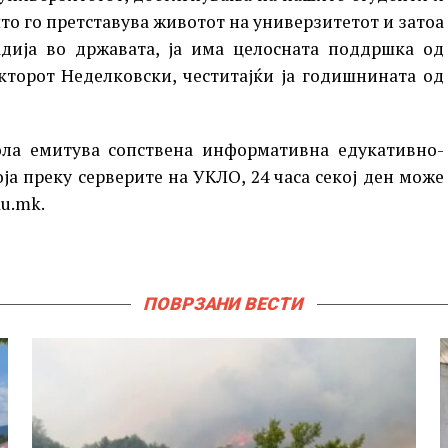
то го претставува животот на универзитетот и затоа
дија во државата, ја има целосната поддршка од
кторот Неделковски, честитајќи ја годишнината од
ла eмитува сопствена информативна едукативно-
ја преку серверите на УКЛО, 24 часа секој ден може
du.mk.
ПОВРЗАНИ ВЕСТИ