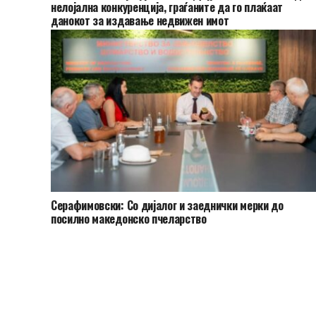
нелојална конкуренција, граѓаните да го плаќаат
данокот за издавање недвижен имот
Серафимовски: Со дијалог и заеднички мерки до
посилно македонско пчеларство