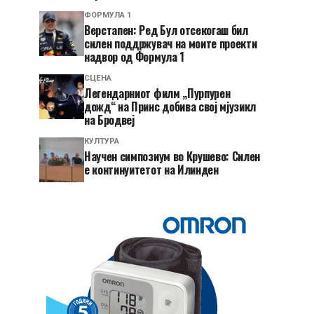
ФОРМУЛА 1
Верстапен: Ред Бул отсекогаш бил
силен поддржувач на моите проекти
надвор од Формула 1
СЦЕНА
Легендарниот филм „Пурпурен
дожд“ на Принс добива свој мјузикл
на Бродвеј
КУЛТУРА
Научен симпозиум во Крушево: Силен
е континуитетот на Илинден