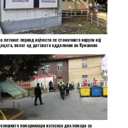
о летниот период најчести се стомачните вируси кај
ецата, велат од детското одделение во Куманово
елешките пожарникари изгаснаа два пожара за