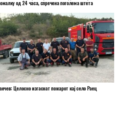
омалку од 24 часа, спречена поголема штета
анчев: Целосно изгаснат пожарот кај село Раец