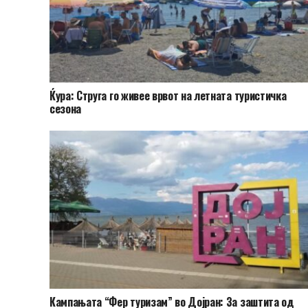
Ќура: Струга го живее врвот на летната туристичка
сезона
Кампањата “Фер туризам” во Дојран: За заштита од