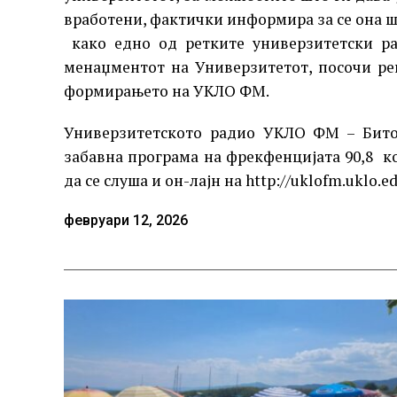
вработени, фактички информира за се она ш
како едно од ретките универзитетски ра
менаџментот на Универзитетот, посочи ре
формирањето на УКЛО ФМ.
Универзитетското радио УКЛО ФМ – Бито
забавна програма на фрекфенцијата 90,8 ко
да се слуша и он-лајн на http://uklofm.uklo.e
февруари 12, 2026