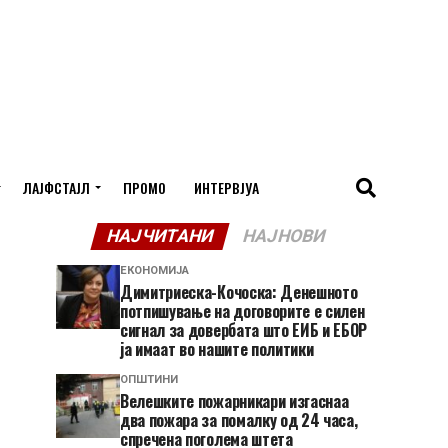
ЛАЈФСТАЈЛ
ПРОМО
ИНТЕРВЈУА
НАЈЧИТАНИ
НАЈНОВИ
ЕКОНОМИЈА
Димитриеска-Кочоска: Денешното
потпишување на договорите е силен
сигнал за довербата што ЕИБ и ЕБОР
ја имаат во нашите политики
ОПШТИНИ
Велешките пожарникари изгаснаа
два пожара за помалку од 24 часа,
спречена поголема штета