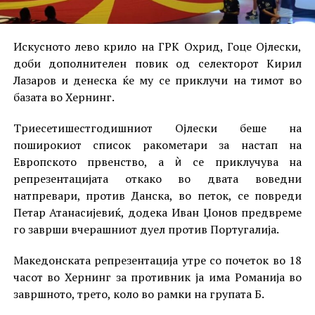
Искусното лево крило на ГРК Охрид, Гоце Ојлески,
доби дополнителен повик од селекторот Кирил
Лазаров и денеска ќе му се приклучи на тимот во
базата во Хернинг.
Триесетишестгодишниот Ојлески беше на
поширокиот список ракометари за настап на
Европското првенство, а ѝ се приклучува на
репрезентацијата откако во двата воведни
натпревари, против Данска, во петок, се повреди
Петар Атанасијевиќ, додека Иван Џонов предвреме
го заврши вчерашниот дуел против Португалија.
Македонската репрезентација утре со почеток во 18
часот во Хернинг за противник ја има Романија во
завршното, трето, коло во рамки на групата Б.