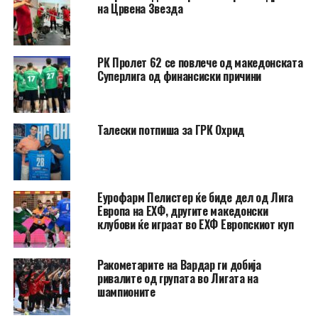
на Црвена Звезда
РК Пролет 62 се повлече од македонската
Суперлига од финансиски причини
Талески потпиша за ГРК Охрид
Еурофарм Пелистер ќе биде дел од Лига
Европа на ЕХФ, другите македонски
клубови ќе играат во ЕХФ Европскиот куп
Ракометарите на Вардар ги добија
ривалите од групата во Лигата на
шампионите