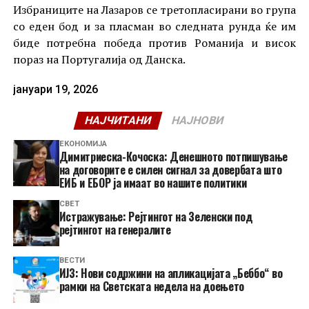
Избраниците на Лазаров се третопласирани во група
со еден бод и за пласман во следната рунда ќе им
биде потребна победа против Романија и висок
пораз на Португалија од Данска.
јануари 19, 2026
НАЈЧИТАНИ
НАЈНОВИ
ЕКОНОМИЈА
Димитриеска-Кочоска: Денешното потпишување
на договорите е силен сигнал за довербата што
ЕИБ и ЕБОР ја имаат во нашите политики
СВЕТ
Истражување: Рејтингот на Зеленски под
рејтингот на генералите
ВЕСТИ
ИЈЗ: Нови содржини на апликацијата „Беббо“ во
рамки на Светската недела на доењето