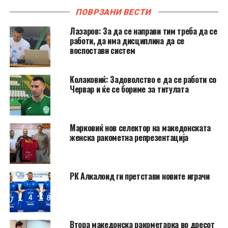
ПОВРЗАНИ ВЕСТИ
Лазаров: За да се направи тим треба да се
работи, да има дисциплина да се
воспостави систем
Колаковиќ: Задоволство е да се работи со
Червар и ќе се бориме за титулата
Марковиќ нов селектор на македонската
женска ракометна репрезентација
РК Алкалоид ги претстави новите играчи
Втора македонска ракометарка во дресот