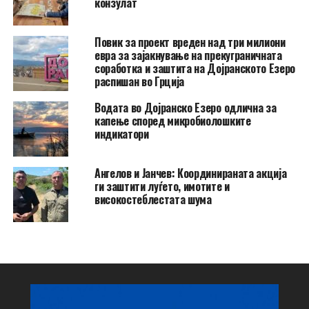
конзулат
Повик за проект вреден над три милиони
евра за зајакнување на прекуграничната
соработка и заштита на Дојранското Езеро
распишан во Грција
Водата во Дојранско Езеро одлична за
капење според микробиолошките
индикатори
Ангелов и Јанчев: Координираната акција
ги заштити луѓето, имотите и
високостеблестата шума