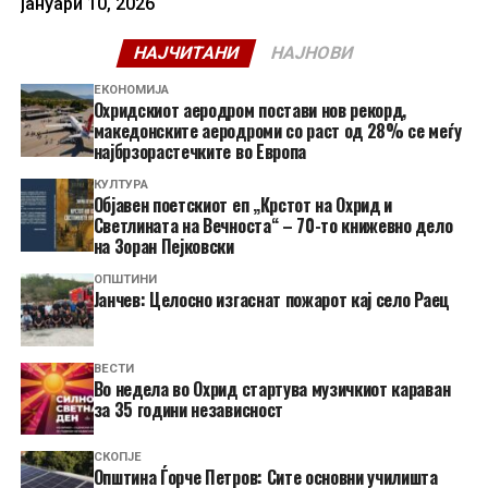
јануари 10, 2026
НАЈЧИТАНИ
НАЈНОВИ
ЕКОНОМИЈА
Охридскиот аеродром постави нов рекорд,
македонските аеродроми со раст од 28% се меѓу
најбрзорастечките во Европа
КУЛТУРА
Објавен поетскиот еп „Крстот на Охрид и
Светлината на Вечноста“ – 70-то книжевно дело
на Зоран Пејковски
ОПШТИНИ
Јанчев: Целосно изгаснат пожарот кај село Раец
ВЕСТИ
Во недела во Охрид стартува музичкиот караван
за 35 години независност
СКОПЈЕ
Општина Ѓорче Петров: Сите основни училишта