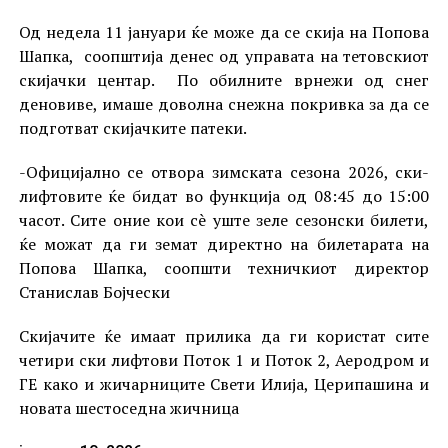
Од недела 11 јануари ќе може да се скија на Попова
Шапка, соопштија денес од управата на тетовскиот
скијачки центар. По обилните врнежи од снег
деновиве, имаше доволна снежна покривка за да се
подготват скијачките патеки.
-Официјално се отвора зимската сезона 2026, ски-
лифтовите ќе бидат во функција од 08:45 до 15:00
часот. Сите оние кои сè уште зеле сезонски билети,
ќе можат да ги земат директно на билетарата на
Попова Шапка, соопшти техничкиот директор
Станислав Бојчески
Скијачите ќе имаат прилика да ги користат сите
четири ски лифтови Поток 1 и Поток 2, Аеродром и
ГЕ како и жичарниците Свети Илија, Церипашина и
новата шестоседна жичница