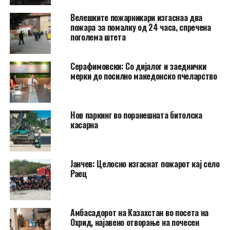
Велешките пожарникари изгаснаа два
пожара за помалку од 24 часа, спречена
поголема штета
Серафимовски: Со дијалог и заеднички
мерки до посилно македонско пчеларство
Нов паркинг во поранешната битолска
касарна
Јанчев: Целосно изгаснат пожарот кај село
Раец
Амбасадорот на Казахстан во посета на
Охрид, најавено отворање на почесен