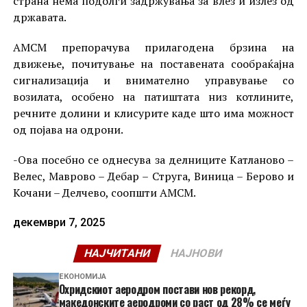
страна нема подолги задржувања за влез и излез од
државата.
АМСМ препорачува прилагодена брзина на
движење, почитување на поставената сообраќајна
сигнализација и внимателно управување со
возилата, особено на патиштата низ котлините,
речните долини и клисурите каде што има можност
од појава на одрони.
-Ова посебно се однесува за делниците Катланово –
Велес, Маврово – Дебар – Струга, Виница – Берово и
Кочани – Делчево, соопшти АМСМ.
декември 7, 2025
НАЈЧИТАНИ
НАЈНОВИ
ЕКОНОМИЈА
Охридскиот аеродром постави нов рекорд,
македонските аеродроми со раст од 28% се меѓу