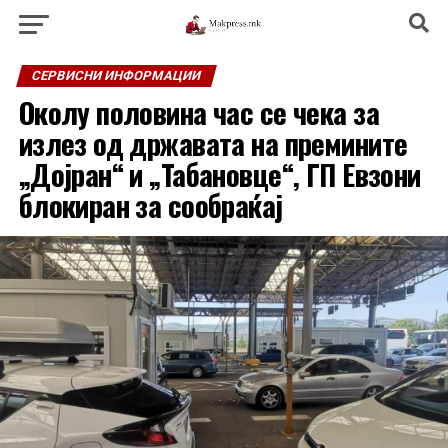
СЕРВИСНИ ИНФОРМАЦИИ
Околу половина час се чека за
излез од државата на премините
„Дојран“ и „Табановце“, ГП Евзони
блокиран за сообраќај