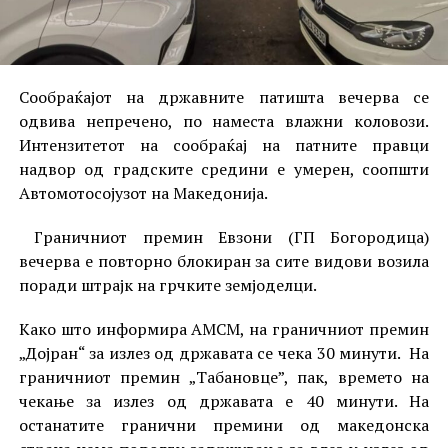
Сообраќајот на државните патишта вечерва се
одвива непречено, по наместа влажни коловози.
Интензитетот на сообраќај на патните правци
надвор од градските средини е умерен, соопшти
Автомотосојузот на Македонија.
Граничниот премин Евзони (ГП Богородица)
вечерва е повторно блокиран за сите видови возила
поради штрајк на грчките земјоделци.
Како што информира АМСМ, на граничниот премин
„Дојран“ за излез од државата се чека 30 минути. На
граничниот премин „Табановце”, пак, времето на
чекање за излез од државата е 40 минути. На
останатите гранични премини од македонска