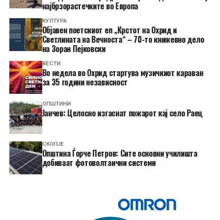
најбрзорастечките во Европа
КУЛТУРА
Објавен поетскиот еп „Крстот на Охрид и
Светлината на Вечноста“ – 70-то книжевно дело
на Зоран Пејковски
ВЕСТИ
Во недела во Охрид стартува музичкиот караван
за 35 години независност
ОПШТИНИ
Јанчев: Целосно изгаснат пожарот кај село Раец
СКОПЈЕ
Општина Ѓорче Петров: Сите основни училишта
добиваат фотоволтаични системи