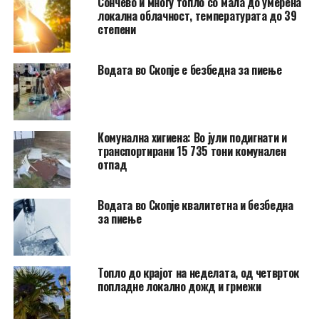
Сончево и многу топло со мала до умерена
локална облачност, температурата до 39
степени
Водата во Скопје е безбедна за пиење
Комунална хигиена: Во јули подигнати и
транспортирани 15 735 тони комунален
отпад
Водата во Скопје квалитетна и безбедна
за пиење
Топло до крајот на неделата, од четврток
попладне локално дожд и грмежи