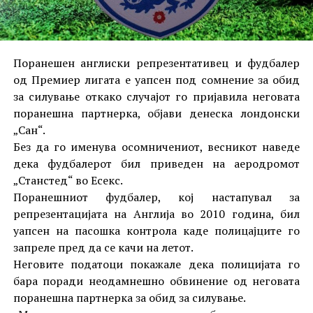
Поранешен англиски репрезентативец и фудбалер
од Премиер лигата е уапсен под сомнение за обид
за силување откако случајот го пријавила неговата
поранешна партнерка, објави денеска лондонски
„Сан“.
Без да го именува осомничениот, весникот наведе
дека фудбалерот бил приведен на аеродромот
„Станстед“ во Есекс.
Поранешниот фудбалер, кој настапувал за
репрезентацијата на Англија во 2010 година, бил
уапсен на пасошка контрола каде полицајците го
запреле пред да се качи на летот.
Неговите податоци покажале дека полицијата го
бара поради неодамнешно обвинение од неговата
поранешна партнерка за обид за силување.