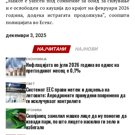
„Мажот е уапсен под сомнение за обид за силување
и е ослободен со кауција до крајот на февруари 2026
година, додека истрагата продолжува“, соопшти
полицијата во Есекс.
декември 3, 2025
НАЈЧИТАНИ
НАЈНОВИ
ЕКОНОМИЈА
Инфлацијата во јули 2026 година во однос на
претходниот месец е 0,1%
СВЕТ
Системот ЕЕС прави метеж и доцнења на
летовите: Аеродромите принудени повремено да
ги исклучуваат контролите
ХРОНИКА
Скопјанец замолил машко лице да му помогне да
извади пари, по што лицето насилно ги зело и
избегало