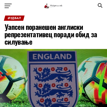
ФУДБАЛ
Уапсен поранешен англиски
репрезентативец поради обид за
силување