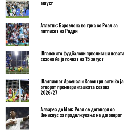
август
Атлетик: Барселона во трка со Реал за
потписот на Родри
Шпанските фудбалски прволигаши новата
сезона ќе ја почнат на 15 август
Шампионот Арсенал и Ковентри сити ќе ја
отворат премиерлигашката сезона
2026/27
Алварез де Мон: Реал се договори со
Винисиус за продолжување на договорот