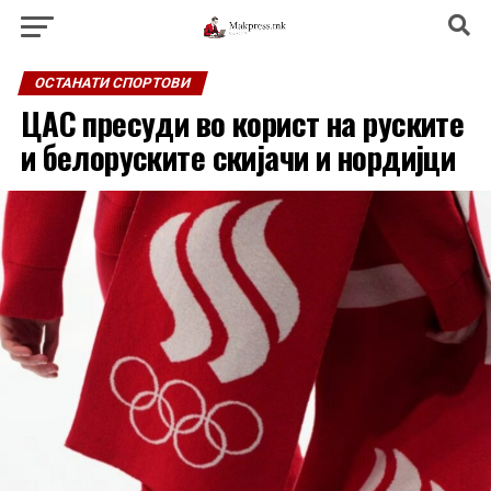
ОСТАНАТИ СПОРТОВИ
ЦАС пресуди во корист на руските
и белоруските скијачи и нордијци