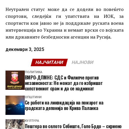
Неутрален статус може да се додели во повеќето
спортови, следејќи ги упатствата на ИОК, за
спортисти кои јавно не ја поддржале руската воена
интервенција во Украина и немаат врски со војската
или државните безбедносни агенции на Русија.
декември 3, 2025
НАЈЧИТАНИ
НАЈНОВИ
ПОЛИТИКА
ВМРО-ДПМНЕ: СДС и Филипче против
независноста: Не можат да го избришат
сопствениот срам и да се надминат
ОПШТИНИ
Се работи на ликвидација на пожарот на
градската депонија во Крива Паланка
КУЛТУРА
Пештера во селото Себиште, Голо Брдо – скриено