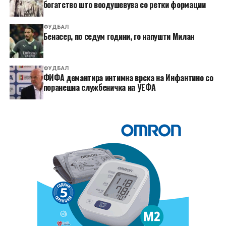
богатство што воодушевува со ретки формации
ФУДБАЛ
Бенасер, по седум години, го напушти Милан
ФУДБАЛ
ФИФА демантира интимна врска на Инфантино со
поранешна службеничка на УЕФА