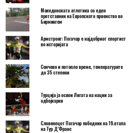
Македонската атлетика со еден
претставник на Европското првенство во
Бирмингем
Армстронг: Погачар е најдобриот спортист
во историјата
Сончево и потопло време, температурите
до 35 степени
Турција ја освои Лигата на нации за
одбојкарки
Словенецот Погачар победник на 19.етапа
на Тур Д’Франс