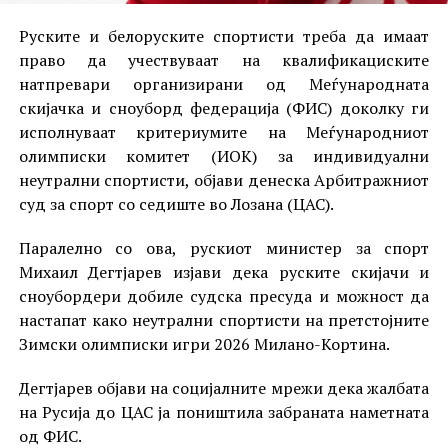
Руските и белоруските спортисти треба да имаат
право да учествуваат на квалификациските
натпревари организирани од Меѓународната
скијачка и сноуборд федерација (ФИС) доколку ги
исполнуваат критериумите на Меѓународниот
олимписки комитет (ИОК) за индивидуални
неутрални спортисти, објави денеска Арбитражниот
суд за спорт со седиште во Лозана (ЦАС).
Паралелно со ова, рускиот министер за спорт
Михаил Дегтјарев изјави дека руските скијачи и
сноубордери добиле судска пресуда и можност да
настапат како неутрални спортисти на претстојните
Зимски олимписки игри 2026 Милано-Кортина.
Дегтјарев објави на социјалните мрежи дека жалбата
на Русија до ЦАС ја поништила забраната наметната
од ФИС.