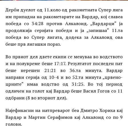
Дерби дуелот од 11.коло од ракометната Супер лига
им припадна на ракометарите на Вардар, кој славеа
победа со 34:28 против Алкалоид. „Вардарци“ ја
продолжија серијата победи и ја „запишаа“ 11.та
победа во Супер лигата, додека за Алкалоид ова
беше прв лигашки пораз.
Во првиот дел двете екипи се менуваа во водството
и на полувреме беше 17:17. Резултатот последен пат
беше нерешен 21:21 во 36.та минута. Вардар
направи серија од 10-4 и во 52.та минута „црвено-
црните“ имаа водство од 31:25. Во тој период
одличен на голот кај Вардар беше Васил Гогов со 11
одбрани (8 во вториот дел).
Најефикасни на натпреварот беа Дмитро Хориха кај
Вардар и Мартин Серафимов кај Алкалоид со по 9
голови.