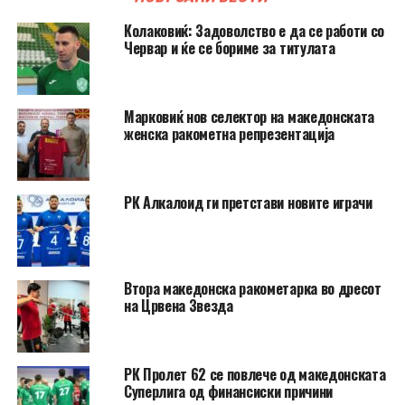
Колаковиќ: Задоволство е да се работи со
Червар и ќе се бориме за титулата
Марковиќ нов селектор на македонската
женска ракометна репрезентација
РК Алкалоид ги претстави новите играчи
Втора македонска ракометарка во дресот
на Црвена Звезда
РК Пролет 62 се повлече од македонската
Суперлига од финансиски причини