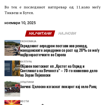
Во тек е последниот натпревар од 11.коло меѓу
Тиквеш и Бутел.
ноември 10, 2025
НАЈЧИТАНИ
НАЈНОВИ
ЕКОНОМИЈА
Охридскиот аеродром постави нов рекорд,
македонските аеродроми со раст од 28% се меѓу
најбрзорастечките во Европа
КУЛТУРА
Објавен поетскиот еп „Крстот на Охрид и
Светлината на Вечноста“ – 70-то книжевно дело
на Зоран Пејковски
ОПШТИНИ
Јанчев: Целосно изгаснат пожарот кај село Раец
ВЕСТИ