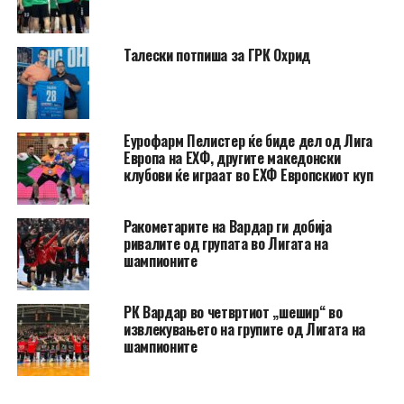
Талески потпиша за ГРК Охрид
Еурофарм Пелистер ќе биде дел од Лига
Европа на ЕХФ, другите македонски
клубови ќе играат во ЕХФ Европскиот куп
Ракометарите на Вардар ги добија
ривалите од групата во Лигата на
шампионите
РК Вардар во четвртиот „шешир“ во
извлекувањето на групите од Лигата на
шампионите