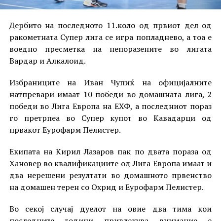
Дербито на последното 11.коло од првиот дел од
ракометната Супер лига се игра попладнево, а тоа е
воедно пресметка на непоразените во лигата
Вардар и Алкалоид.
Избраниците на Иван Чупиќ на официјалните
натпревари имаат 10 победи во домашната лига, 2
победи во Лига Европа на ЕХФ, а последниот пораз
го претрпеа во Супер купот во Кавадарци од
првакот Еурофарм Пелистер.
Екипата на Кирил Лазаров пак по двата пораза од
Хановер во квалификациите од Лига Европа имаат и
два нерешени резултати во домашното првенство
на домашен терен со Охрид и Еурофарм Пелистер.
Во секој случај дуелот на овие два тима кои
последните години привлекува внимание е