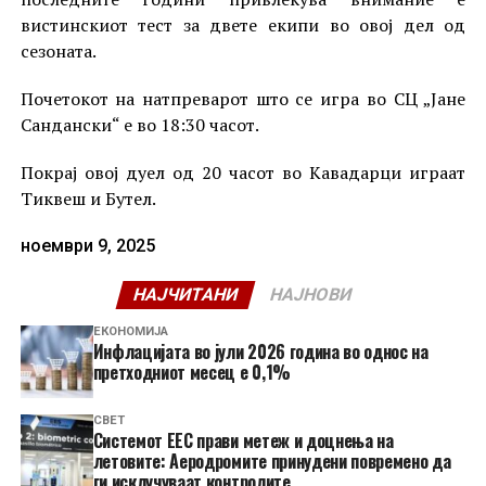
вистинскиот тест за двете екипи во овој дел од
сезоната.
Почетокот на натпреварот што се игра во СЦ „Јане
Сандански“ е во 18:30 часот.
Покрај овој дуел од 20 часот во Кавадарци играат
Тиквеш и Бутел.
ноември 9, 2025
НАЈЧИТАНИ
НАЈНОВИ
ЕКОНОМИЈА
Инфлацијата во јули 2026 година во однос на
претходниот месец е 0,1%
СВЕТ
Системот ЕЕС прави метеж и доцнења на
летовите: Аеродромите принудени повремено да
ги исклучуваат контролите