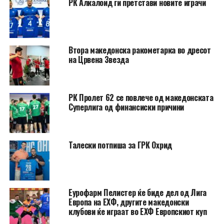
РК Алкалоид ги претстави новите играчи
Втора македонска ракометарка во дресот
на Црвена Звезда
РК Пролет 62 се повлече од македонската
Суперлига од финансиски причини
Талески потпиша за ГРК Охрид
Еурофарм Пелистер ќе биде дел од Лига
Европа на ЕХФ, другите македонски
клубови ќе играат во ЕХФ Европскиот куп