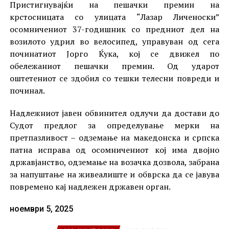
Пристигнувајќи на пешачки премин на
крстосницата со улицата “Лазар Личеноски”
осомничениот 37-годишник со предниот дел на
возилото удрил во велосипед, управуван од сега
починатиот Јорго Ќука, кој се движел по
обележаниот пешачки премин. Од ударот
оштетениот се здобил со тешки телесни повреди и
починал.
Надлежниот јавен обвинител одлучи да достави до
Судот предлог за определување мерки на
претпазливост – одземање на македонска и српска
патна исправа од осомничениот кој има двојно
државјанство, одземање на возачка дозвола, забрана
за напуштање на живеалиште и обврска да се јавува
повремено кај надлежен државен орган.
ноември 5, 2025