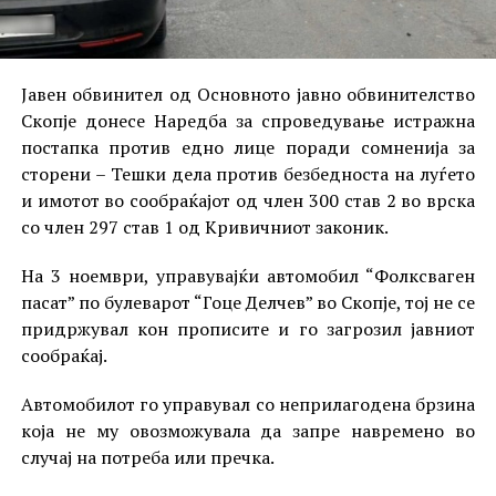
Јавен обвинител од Основното јавно обвинителство
Скопје донесе Наредба за спроведување истражна
постапка против едно лице поради сомненија за
сторени – Тешки дела против безбедноста на луѓето
и имотот во сообраќајот од член 300 став 2 во врска
со член 297 став 1 од Кривичниот законик.
На 3 ноември, управувајќи автомобил “Фолксваген
пасат” по булеварот “Гоце Делчев” во Скопје, тој не се
придржувал кон прописите и го загрозил јавниот
сообраќај.
Автомобилот го управувал со неприлагодена брзина
која не му овозможувала да запре навремено во
случај на потреба или пречка.