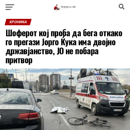
ХРОНИКА
Шоферот кој проба да бега откако
го прегази Јорго Ќука има двојно
државјанство, ЈО не побара
притвор