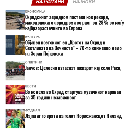
НАЈЧИТАНИ
НАЈНОВИ
ЕКОНОМИЈА
Охридскиот аеродром постави нов рекорд,
македонските аеродроми со раст од 28% се меѓу
најбрзорастечките во Европа
КУЛТУРА
Објавен поетскиот еп „Крстот на Охрид и
Светлината на Вечноста“ – 70-то книжевно дело
на Зоран Пејковски
ОПШТИНИ
Јанчев: Целосно изгаснат пожарот кај село Раец
ВЕСТИ
Во недела во Охрид стартува музичкиот караван
за 35 години независност
ФУДБАЛ
Лајпциг го врати на голот Норвежанецот Ниланд