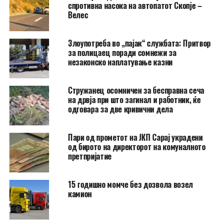
спротивна насока на автопатот Скопје –
Велес
Злоупотреба во „пајак“ службата: Притвор
за полицаец поради сомнежи за
незаконско наплатување казни
Стружанец осомничен за бесправна сеча
на дрвја при што загинал и работник, ќе
одговара за две кривични дела
Пари од прометот на ЈКП Сарај украдени
од бирото на директорот на комуналното
претпријатие
15 годишно момче без дозвола возел
камион