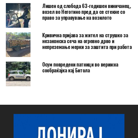
Лишен од слобода 63-годишен виничанец,
возел во Неготино пред да се стекне со
право за управување на возилото
Кривична пријава за жител на струшко за
незаконска сеча на огревно дрво и
непреземање мерки за заштита при работа
Осум повредени патници во верижна
сообраќајка кај Битола