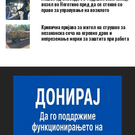
возел во Неготино пред да се стекне со
право за управување на возилото
Кривична пријава за жител на струшко за
незаконска сеча на огревно дрво и
непреземање мерки за заштита при работа