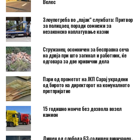
Велес
Злоупотреба во „пајак“ службата: Притвор
за полицаец поради сомнежи за
незаконско наплатување казни
Стружанец осомничен за бесправна сеча
на дрвја при што загинал и работник, ќе
одговара за две кривични дела
Пари од прометот на ЈКП Сарај украдени
од бирото на директорот на комуналното
претпријатие
15 годишно момче без дозвола возел
камион
Лишен од слобода 63-годишен виничанец,