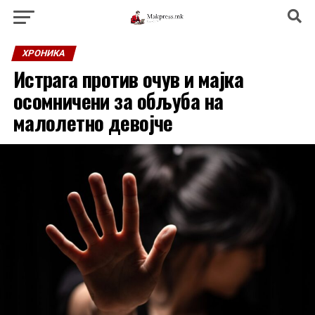
ХРОНИКА
Истрага против очув и мајка
осомничени за обљуба на
малолетно девојче