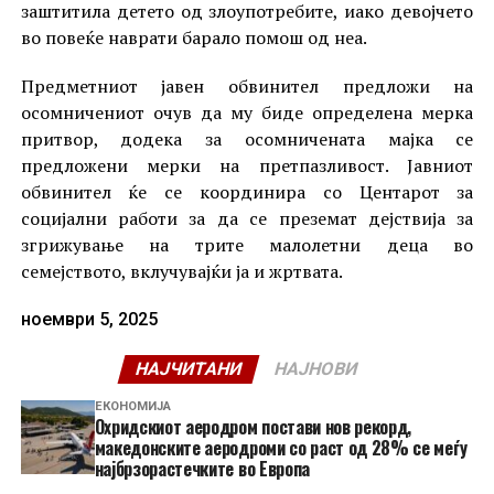
заштитила детето од злоупотребите, иако девојчето
во повеќе наврати барало помош од неа.
Предметниот јавен обвинител предложи на
осомничениот очув да му биде определена мерка
притвор, додека за осомничената мајка се
предложени мерки на претпазливост. Јавниот
обвинител ќе се координира со Центарот за
социјални работи за да се преземат дејствија за
згрижување на трите малолетни деца во
семејството, вклучувајќи ја и жртвата.
ноември 5, 2025
НАЈЧИТАНИ
НАЈНОВИ
ЕКОНОМИЈА
Охридскиот аеродром постави нов рекорд,
македонските аеродроми со раст од 28% се меѓу
најбрзорастечките во Европа