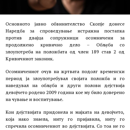
Основното јавно обвинителство Скопје донесе
Наредба за спроведување истражна постапка
против двајца сопружници осомничени за
продолжено кривично дело – Обљуба со
злоупотреба на положбата од член 189 став 2 од
Кривичниот законик.
Осомничениот очув на жртвата подолг временски
период ја злоупотребувал својата положба и го
наведувал на обљуба и други полови дејствија
девојчето родено 2009 година кое му било доверено
на чување и воспитување.
Кон дејствијата придонела и мајката на девојчето,
која иако знаела, ниту го пријавила, ниту го
спречила осомничениот во дејствијата. Со тоа не го