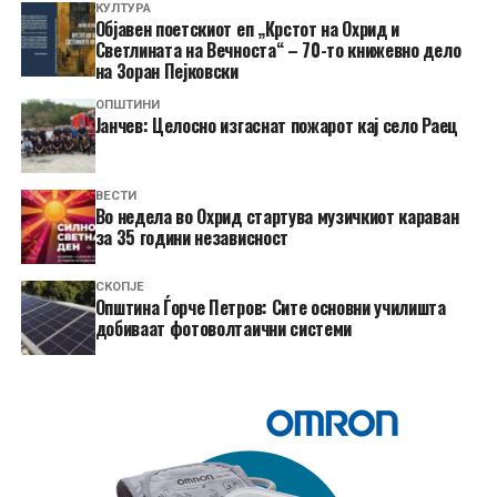
КУЛТУРА
Објавен поетскиот еп „Крстот на Охрид и
Светлината на Вечноста“ – 70-то книжевно дело
на Зоран Пејковски
ОПШТИНИ
Јанчев: Целосно изгаснат пожарот кај село Раец
ВЕСТИ
Во недела во Охрид стартува музичкиот караван
за 35 години независност
СКОПЈЕ
Општина Ѓорче Петров: Сите основни училишта
добиваат фотоволтаични системи