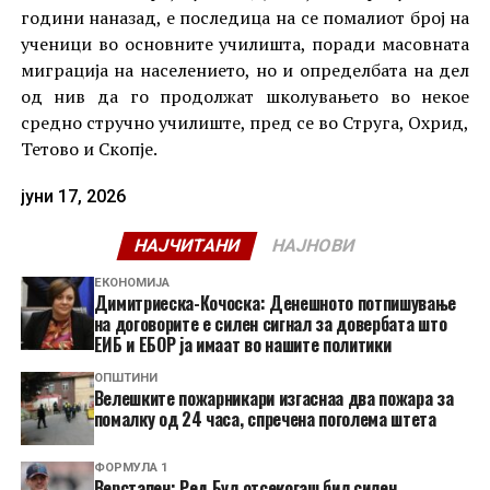
години наназад, е последица на се помалиот број на
ученици во основните училишта, поради масовната
миграција на населението, но и определбата на дел
од нив да го продолжат школувањето во некое
средно стручно училиште, пред се во Струга, Охрид,
Тетово и Скопје.
јуни 17, 2026
НАЈЧИТАНИ
НАЈНОВИ
ЕКОНОМИЈА
Димитриеска-Кочоска: Денешното потпишување
на договорите е силен сигнал за довербата што
ЕИБ и ЕБОР ја имаат во нашите политики
ОПШТИНИ
Велешките пожарникари изгаснаа два пожара за
помалку од 24 часа, спречена поголема штета
ФОРМУЛА 1
Верстапен: Ред Бул отсекогаш бил силен