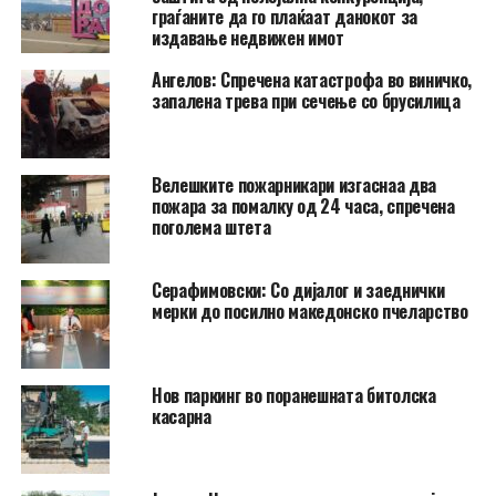
граѓаните да го плаќаат данокот за
издавање недвижен имот
Ангелов: Спречена катастрофа во виничко,
запалена трева при сечење со брусилица
Велешките пожарникари изгаснаа два
пожара за помалку од 24 часа, спречена
поголема штета
Серафимовски: Со дијалог и заеднички
мерки до посилно македонско пчеларство
Нов паркинг во поранешната битолска
касарна