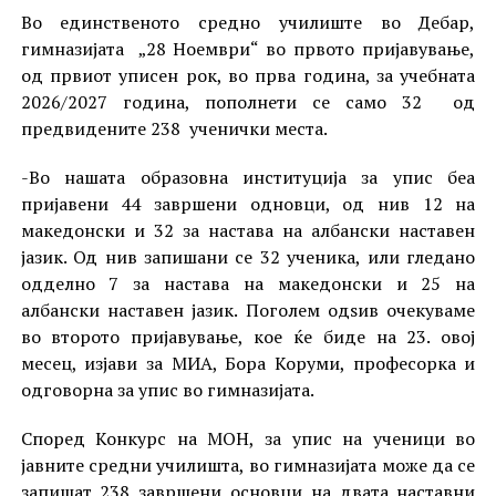
Во единственото средно училиште во Дебар,
гимназијата „28 Ноември“ во првото пријавување,
од првиот уписен рок, во прва година, за учебната
2026/2027 година, пополнети се само 32 од
предвидените 238 ученички места.
-Во нашата образовна институција за упис беа
пријавени 44 завршени одновци, од нив 12 на
македонски и 32 за настава на албански наставен
јазик. Од нив запишани се 32 ученика, или гледано
одделно 7 за настава на македонски и 25 на
албански наставен јазик. Поголем одѕив очекуваме
во второто пријавување, кое ќе биде на 23. овој
месец, изјави за МИА, Бора Коруми, професорка и
одговорна за упис во гимназијата.
Според Конкурс на МОН, за упис на ученици во
јавните средни училишта, во гимназијата може да се
запишат 238 завршени основци на двата наставни