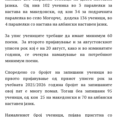
јазика. Од нив 102 ученика во 3 паралелки за
настава на македонски, од кои 34 за подрачната
паралелка во село Могорче, додека 136 ученици, во
4 паралелки со настава на албански наставен јазик.
За упис учениците требаше да имаат минимум 60
поени. За второто пријавување и за августовскиот
уписен рок кој е на 20 август, како и во изминатите
години, се очекува намалување на потребниот
минимум поени.
Споредено со бројот на запишани ученици во
првото пријавување од првиот уписен рок за
учебната 2025/2026 година бројот на запишаните
овој пат е многу помал. Тогаш беа запишани 95
ученици, од кои 25 на македонски и 70 на албански
наставен јазик.
Намалениот број ученици, појава присутна со