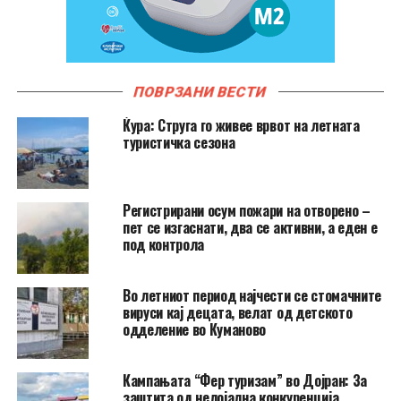
ПОВРЗАНИ ВЕСТИ
Ќура: Струга го живее врвот на летната
туристичка сезона
Регистрирани осум пожари на отворено –
пет се изгаснати, два се активни, а еден е
под контрола
Во летниот период најчести се стомачните
вируси кај децата, велат од детското
одделение во Куманово
Кампањата “Фер туризам” во Дојран: За
заштита од нелојална конкуренција,