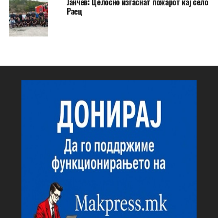
Јанчев: Целосно изгаснат пожарот кај село
Раец