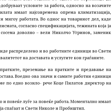
одобруваат условите за работа, односно на возачите
зилата имаат најсовремена опрема климатизација,
ни мнгоу работата. Во однос на товарниот дел, каде
писмата, согласно спецификацијата, тежината која ја
, сосема доволно – вели Николчо Угринов, заменик
биде распределено и во работните единици во Свети
валитетот на доставата и услугите кон граѓаните.
 пратките, преземање на пратките и предавање на
достава. Воедно ова значи и самите работни единици
е по едно возило- рече Коце Пилатов директор на
о и повеќе луѓе за повеќе работа. Моментално имаат
ја спаѓаат и Свети Николе и Пробиштип.