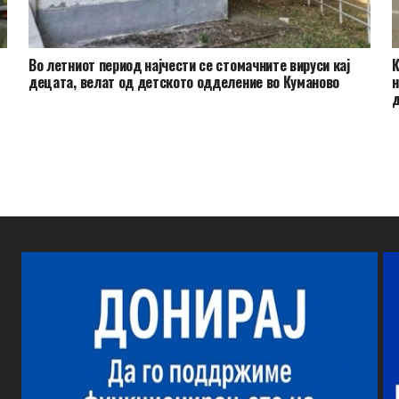
Во летниот период најчести се стомачните вируси кај
К
децата, велат од детското одделение во Куманово
н
д