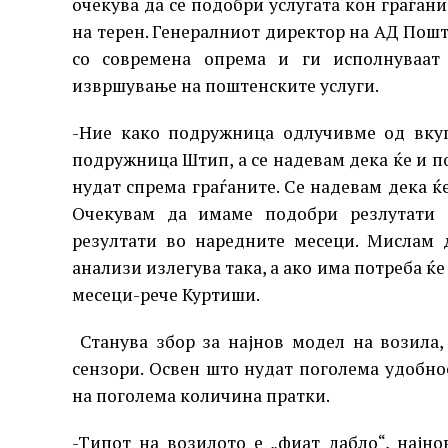
очекува да се подобри услугата кон граѓани
на терен. Генералниот директор на АД Пошт
со современа опрема и ги исполнуваат
извршување на поштенските услуги.
-Ние како подружница одлучивме од вкуп
подружница Штип, а се надевам дека ќе и п
нудат спрема граѓаните. Се надевам дека ќ
Очекувам да имаме подобри резлутати 
резултати во наредните месеци. Мислам 
анализи излегува така, а ако има потреба ќе
месеци-рече Куртиши.
Станува збор за најнов модел на возила,
сензори. Освен што нудат поголема удобнос
на поголема количина пратки.
-Tипот на возилото е „фиат дабло“, најн