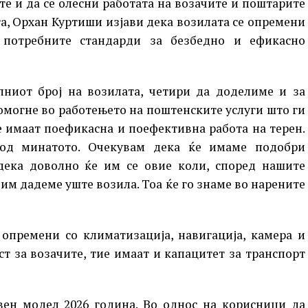
те и да се олесни работата на возачите и поштарите
а, Орхан Куртиши изјави дека возилата се опремени
 потребните стандарди за безбедно и ефикасно
ниот број на возилата, четири да доделиме и за
омогне во работењето на поштенските услуги што ги
е имаат поефикасна и поефективна работа на терен.
од минатото. Oчекувам дека ќе имаме подобри
дека доволно ќе им се овие коли, според нашите
 им дадеме уште возила. Тоа ќе го знаме во нарените
 опремени со климатизација, навигација, камера и
т за возачите, тие имаат и капацитет за транспорт
овен модел 2026 година. Во однос на корисници да