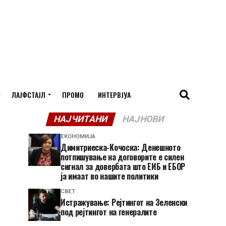
ЛАЈФСТАЈЛ
ПРОМО
ИНТЕРВЈУА
НАЈЧИТАНИ
НАЈНОВИ
ЕКОНОМИЈА
Димитриеска-Кочоска: Денешното
потпишување на договорите е силен
сигнал за довербата што ЕИБ и ЕБОР
ја имаат во нашите политики
СВЕТ
Истражување: Рејтингот на Зеленски
под рејтингот на генералите