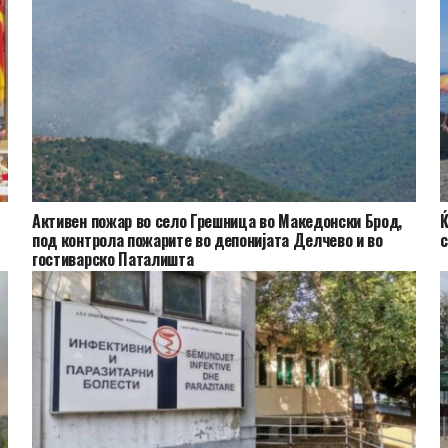
Активен пожар во село Грешница во Македонски Брод,
Ќ
под контрола пожарите во депонијата Делчево и во
с
гостиварско Паталишта