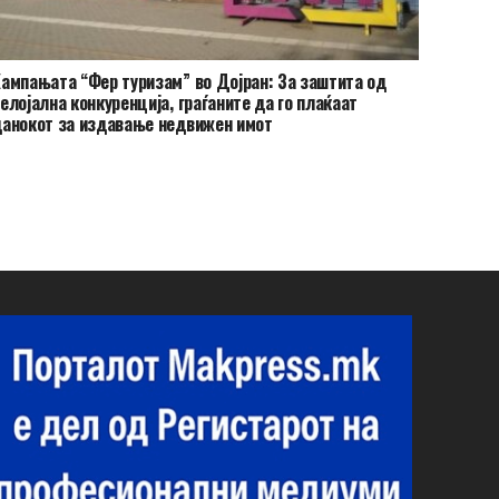
ампањата “Фер туризам” во Дојран: За заштита од
елојална конкуренција, граѓаните да го плаќаат
анокот за издавање недвижен имот