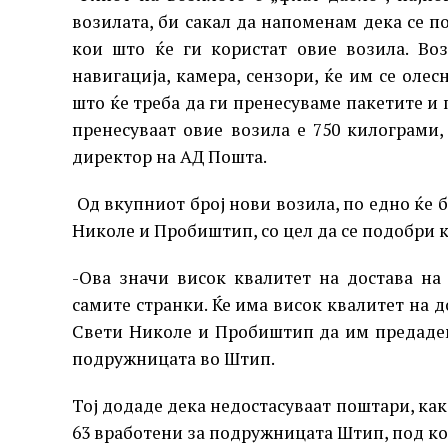
возилата, би сакал да напоменам дека се п
кои што ќе ги користат овие возила. Во
навигација, камера, сензори, ќе им се олес
што ќе треба да ги пренесуваме пакетите и 
пренесуваат овие возила е 750 килограми
директор на АД Пошта.
Од вкупниот број нови возила, по едно ќе 
Николе и Пробиштип, со цел да се подобри к
-Oва значи висок квалитет на достава на
самите странки. Ќе има висок квалитет на 
Свети Николе и Пробиштип да им предадем
подружницата во Штип.
Тој додаде дека недостасуваат поштари, как
63 вработени за подружницата Штип, под ко