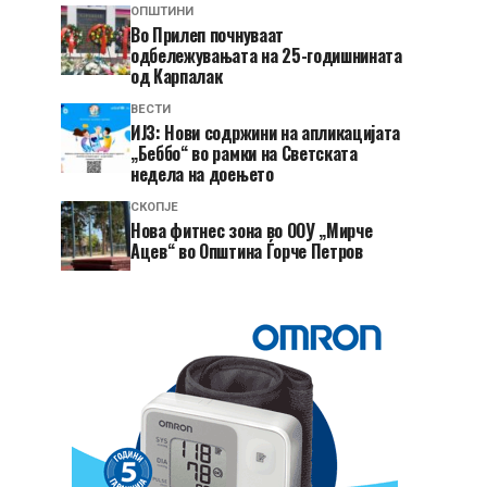
ОПШТИНИ
Во Прилеп почнуваат
одбележувањата на 25-годишнината
од Карпалак
ВЕСТИ
ИЈЗ: Нови содржини на апликацијата
„Беббо“ во рамки на Светската
недела на доењето
СКОПЈЕ
Нова фитнес зона во ООУ „Мирче
Ацев“ во Општина Ѓорче Петров