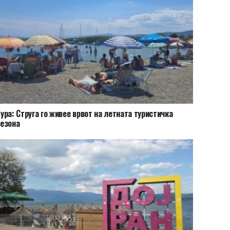
ура: Струга го живее врвот на летната туристичка
езона