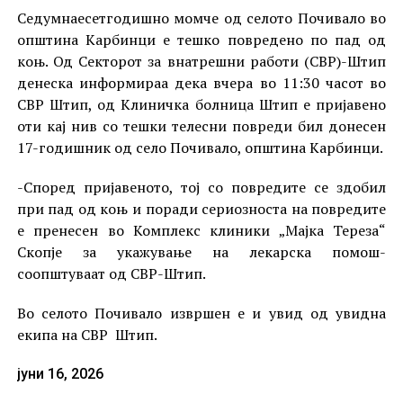
Седумнаесетгодишно момче од селото Почивало во
општина Карбинци е тешко повредено по пад од
коњ. Од Секторот за внатрешни работи (СВР)-Штип
денеска информираа дека вчера во 11:30 часот во
СВР Штип, од Клиничка болница Штип е пријавено
оти кај нив со тешки телесни повреди бил донесен
17-годишник од село Почивало, општина Карбинци.
-Според пријавеното, тој со повредите се здобил
при пад од коњ и поради сериозноста на повредите
е пренесен во Комплекс клиники „Мајка Тереза“
Скопје за укажување на лекарска помош-
соопштуваат од СВР-Штип.
Во селото Почивало извршен е и увид од увидна
екипа на СВР Штип.
јуни 16, 2026