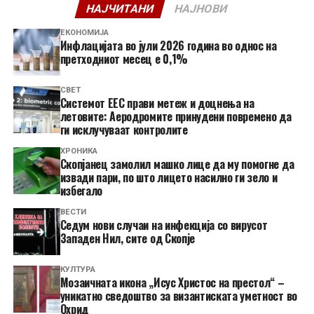
НАЈЧИТАНИ
НАЈНОВИ
ЕКОНОМИЈА
Инфлацијата во јули 2026 година во однос на
претходниот месец е 0,1%
СВЕТ
Системот ЕЕС прави метеж и доцнења на
летовите: Аеродромите принудени повремено да
ги исклучуваат контролите
ХРОНИКА
Скопјанец замолил машко лице да му помогне да
извади пари, по што лицето насилно ги зело и
избегало
ВЕСТИ
Седум нови случаи на инфекција со вирусот
Западен Нил, сите од Скопје
КУЛТУРА
Мозаичната икона „Исус Христос на престол“ –
уникатно сведоштво за византиската уметност во
Охрид