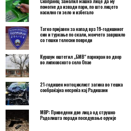
Скопјанец замолил машко лице да му
помогне да извади пари, по што лицето
насилно ги зело и избегало
Татко пријавен за напад врз 19-годишниот
син и туркање по скали, момчето завршило
со тешки телесни повреди
Куршум оштетил „БМВ“ паркиран во двор
во липковското село Опае
21-годишен мотоциклист загина во тешка
сообраќајна несреќа кај Радишани
МВР: Приведени две лица од струшко
Радолишта поради поседување оружје