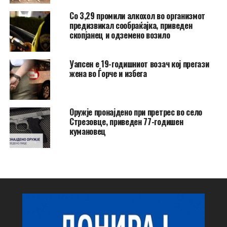
Со 3,29 промили алкохол во организмот
предизвикал сообраќајка, приведен
скопјанец и одземено возило
Уапсен е 19-годишниот возач кој прегази
жена во Ѓорче и избега
Оружје пронајдено при претрес во село
Стрезовце, приведен 77-годишен
кумановец