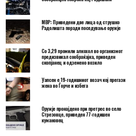
МВР: Приведени две лица од струшко
Радолишта поради поседување оружје
Со 3,29 промили алкохол во организмот
предизвикал сообраќајка, приведен
скопјанец и одземено возило
Уапсен е 19-годишниот возач кој прегази
жена во Ѓорче и избега
Оружје пронајдено при претрес во село
Стрезовце, приведен 77-годишен
кумановец