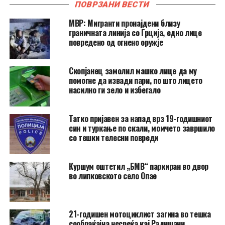
ПОВРЗАНИ ВЕСТИ
МВР: Мигранти пронајдени близу
граничната линија со Грција, едно лице
повредено од огнено оружје
Скопјанец замолил машко лице да му
помогне да извади пари, по што лицето
насилно ги зело и избегало
Татко пријавен за напад врз 19-годишниот
син и туркање по скали, момчето завршило
со тешки телесни повреди
Куршум оштетил „БМВ“ паркиран во двор
во липковското село Опае
21-годишен мотоциклист загина во тешка
сообраќајна несреќа кај Радишани