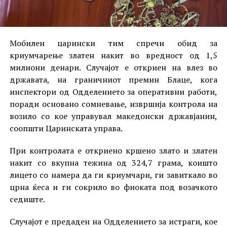
Мобилен царински тим спречи обид за
криумчарење златен накит во вредност од 1,5
милиони денари. Случајот е откриен на влез во
државата, на граничниот премин Блаце, кога
инспектори од Одделението за оперативни работи,
поради основано сомневање, извршија контрола на
возило со кое управувал македонски државјанин,
соопшти Царинската управа.
При контролата е откриено кршено злато и златен
накит со вкупна тежина од 324,7 грама, коишто
лицето со намера да ги криумчари, ги завиткало во
црна ќеса и ги сокрило во фиоката под возачкото
седиште.
Случајот е предаден на Одделението за истраги, кое