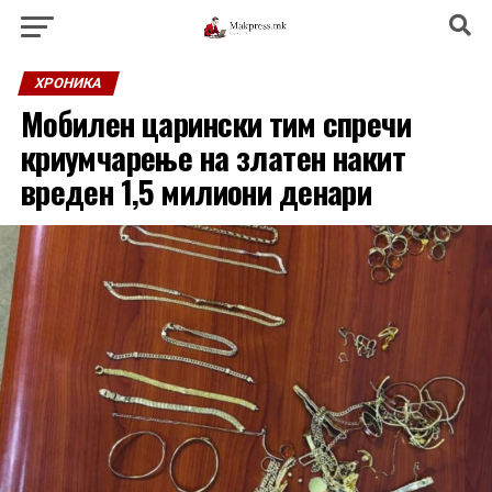
ХРОНИКА
Мобилен царински тим спречи
криумчарење на златен накит
вреден 1,5 милиони денари