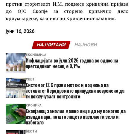
против сторителот И.М. поднесе кривична пријава
до ОЈО Скопје за сторено кривично дело
криумчарење, казниво по Кривичниот законик.
јуни 16, 2026
НАЈЧИТАНИ
НАЈНОВИ
ЕКОНОМИЈА
Инфлацијата во јули 2026 година во однос на
претходниот месец е 0,1%
СВЕТ
Системот ЕЕС прави метеж и доцнења на
летовите: Аеродромите принудени повремено да
ги исклучуваат контролите
ХРОНИКА
Скопјанец замолил машко лице да му помогне да
извади пари, по што лицето насилно ги зело и
избегало
ВЕСТИ