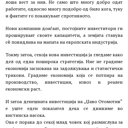
лоша вест за нив. Не само што многу добро одат
работите, односно многу подобро од било кога, туку
и фактите го покажуваат спротивното.
Нови компании доаѓаат, постојните инвеститори ги
прошируваат своите капацитети, а земјата станува
сѐ повидлива на мапата на европската индустрија.
Токму затоа, секоја нова инвестиција ја гледаме како
дел од една поширока стратегија. Ние не градиме
економија заснована на задолжувања и статистички
трикови. Градиме економија која се потпира на
производство, инвестиции, извоз и реален
економски раст.
И затоа денешната инвестиција на „Џаво Отомотив“
е уште еден показател дека се движиме во
вистинска насока.
Ова е порака до секој млад човек кој размислува за