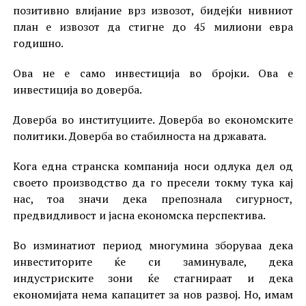
позитивно влијание врз извозот, бидејќи нивниот
план е извозот да стигне до 45 милиони евра
годишно.
Ова не е само инвестиција во бројки. Ова е
инвестиција во доверба.
Доверба во институциите. Доверба во економските
политики. Доверба во стабилноста на државата.
Кога една странска компанија носи одлука дел од
своето производство да го пресели токму тука кај
нас, тоа значи дека препознала сигурност,
предвидливост и јасна економска перспектива.
Во изминатиот период многумина зборуваа дека
инвеститорите ќе си заминувале, дека
индустриските зони ќе стагнираат и дека
економијата нема капацитет за нов развој. Но, имам