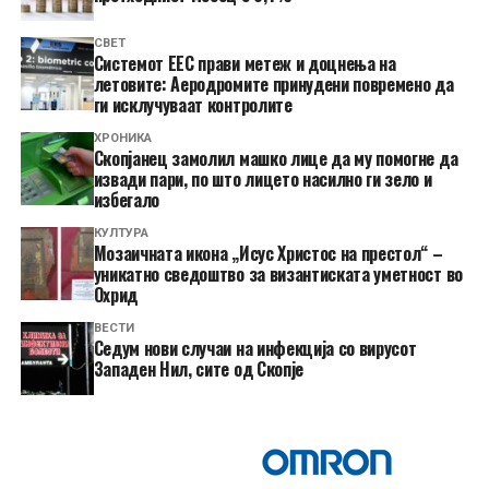
СВЕТ
Системот ЕЕС прави метеж и доцнења на
летовите: Аеродромите принудени повремено да
ги исклучуваат контролите
ХРОНИКА
Скопјанец замолил машко лице да му помогне да
извади пари, по што лицето насилно ги зело и
избегало
КУЛТУРА
Мозаичната икона „Исус Христос на престол“ –
уникатно сведоштво за византиската уметност во
Охрид
ВЕСТИ
Седум нови случаи на инфекција со вирусот
Западен Нил, сите од Скопје