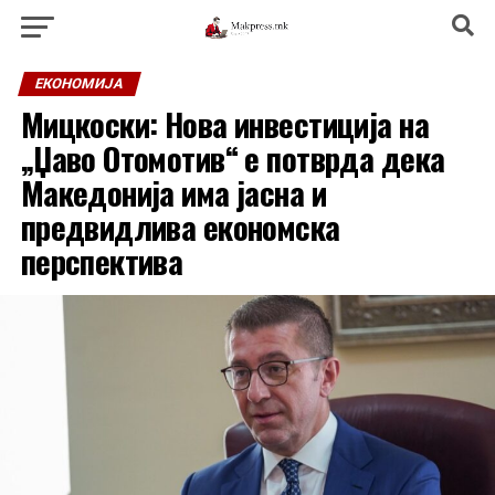
ЕКОНОМИЈА
Мицкоски: Нова инвестиција на
„Џаво Отомотив“ е потврда дека
Македонија има јасна и
предвидлива економска
перспектива