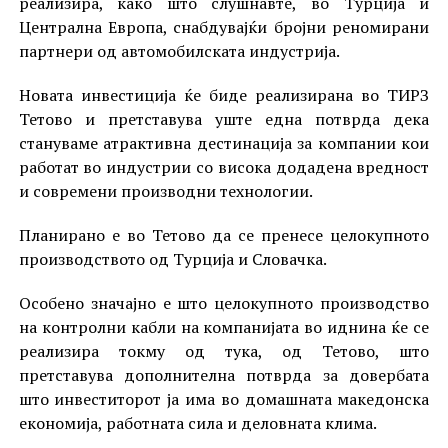
реализира, како што слушнавте, во Турција и
Централна Европа, снабдувајќи бројни реномирани
партнери од автомобилската индустрија.
Новата инвестиција ќе биде реализирана во ТИРЗ
Тетово и претставува уште една потврда дека
стануваме атрактивна дестинација за компании кои
работат во индустрии со висока додадена вредност
и современи производни технологии.
Планирано е во Тетово да се пренесе целокупното
производството од Турција и Словачка.
Особено значајно е што целокупното производство
на контролни кабли на компанијата во иднина ќе се
реализира токму од тука, од Тетово, што
претставува дополнителна потврда за довербата
што инвеститорот ја има во домашната македонска
економија, работната сила и деловната клима.