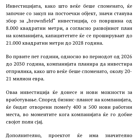
Инвестицијата, како што веќе беше споменато, ќе
започне со закуп на постоечки објект, значи станува
збор за „brownfield“ инвестиција, со површина од
8.000 квадратни метри, а согласно развојниот план
на компанијата, капацитетите ќе се прошируваат до
21.000 квадратни метри до 2028 година.
Во првите пет години, односно во периодот од 2026
до 2030 година, компанијата планира да инвестира
отприлика, како што веќе беше споменато, околу 20-
21 милион евра.
Оваа инвестиција ќе донесе и нови можности за
вработување. Според бизнис-планот на компанијата,
ќе бидат отворени помеѓу 400 и 500 нови работни
места, во моментите кога компанијата ќе го добие
својот полн сјај.
Дополнително, проектот ќе има значително