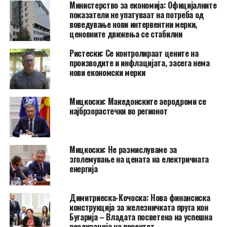
Министерство за економија: Официјалните
показатели не упатуваат на потреба од
воведување нови интервентни мерки,
ценовните движења се стабилни
Ристески: Се контролираат цените на
производите и инфлацијата, засега нема
нови економски мерки
Мицкоски: Македонските аеродроми се
најбрзорастечки во регионот
Мицкоски: Не размислуваме за
зголемување на цената на електричната
енергија
Димитриеска-Кочоска: Нова финансиска
конструкција за железничката пруга кон
Бугарија – Владата посветена на успешна
реализација на проектот