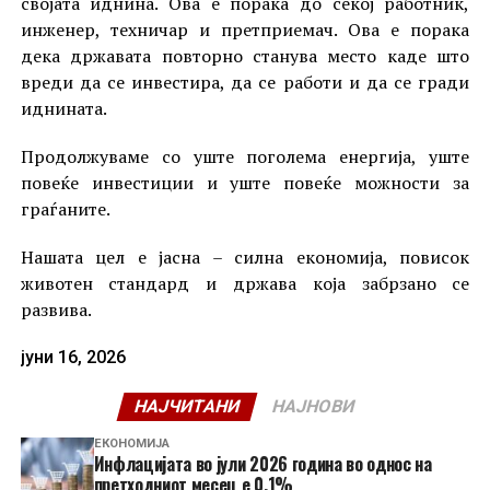
својата иднина. Ова е порака до секој работник,
инженер, техничар и претприемач. Ова е порака
дека државата повторно станува место каде што
вреди да се инвестира, да се работи и да се гради
иднината.
Продолжуваме со уште поголема енергија, уште
повеќе инвестиции и уште повеќе можности за
граѓаните.
Нашата цел е јасна – силна економија, повисок
животен стандард и држава која забрзано се
развива.
јуни 16, 2026
НАЈЧИТАНИ
НАЈНОВИ
ЕКОНОМИЈА
Инфлацијата во јули 2026 година во однос на
претходниот месец е 0,1%