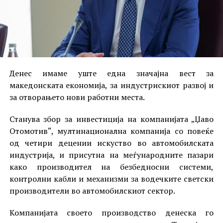
Денес имаме уште една значајна вест за
македонската економија, за индустрискиот развој и
за отворањето нови работни места.
Станува збор за инвестиција на компанијата „Џаво
Отомотив“, мултинационална компанија со повеќе
од четири децении искуство во автомобилската
индустрија, и присутна на меѓународните пазари
како производител на безбедносни системи,
контролни кабли и механизми за водечките светски
производители во автомобилскиот сектор.
Компанијата своето производство денеска го