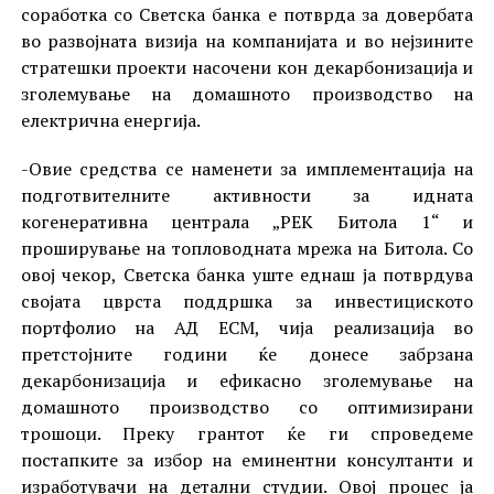
соработка со Светска банка е потврда за довербата
во развојната визија на компанијата и во нејзините
стратешки проекти насочени кон декарбонизација и
зголемување на домашното производство на
електрична енергија.
-Овие средства се наменети за имплементација на
подготвителните активности за идната
когенеративна централа „РЕК Битола 1“ и
проширување на топловодната мрежа на Битола. Со
овој чекор, Светска банка уште еднаш ја потврдува
својата цврста поддршка за инвестициското
портфолио на АД ЕСМ, чија реализација во
претстојните години ќе донесе забрзана
декарбонизација и ефикасно зголемување на
домашното производство со оптимизирани
трошоци. Преку грантот ќе ги спроведеме
постапките за избор на еминентни консултанти и
изработувачи на детални студии. Овој процес ја