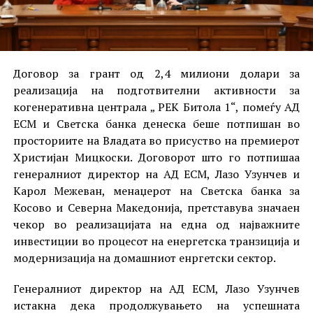
Договор за грант од 2,4 милиони долари за
реализација на подготвителни активности за
когенеративна централа „ РЕК Битола 1“, помеѓу АД
ЕСМ и Светска банка денеска беше потпишан во
просториите на Владата во присуство на премиерот
Христијан Мицкоски. Договорот што го потпишаа
генералниот директор на АД ЕСМ, Лазо Узунчев и
Карол Межеван, менаџерот на Светска банка за
Косово и Северна Македонија, претставува значаен
чекор во реализацијата на една од најважните
инвестиции во процесот на енергетска транзиција и
модернизација на домашниот енргетски сектор.
Генералниот директор на АД ЕСМ, Лазо Узунчев
истакна дека продолжувањето на успешната