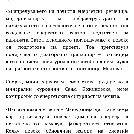
-Унапредувањето на почисти енергетски решенија,
модернизацијата на инфраструктурата и
намалувањето на емисиите се важни чекори кон
создавање енергетски сектор подготвен за
иднината. Затоа денешното потпишување е повеќе
од подготовка на проект. Тоа претставува
поддршка на долгорочна транзиција – транзиција
што е почиста, посигурна и поспособна да им служи
на граѓаните и стопанството – потенцира Межеван.
Според министерката за енергетика, рударство и
минерални суровини Сања Божиновска, нема
компромис со енергетската сигурност на земјата.
-Нашата визија е јасна – Македонија да стане земја
која произведува повеќе домашна енергија и
постепено го намалува јаглеродниот отпечаток.
Колку повеќе обновливи извори на енергија