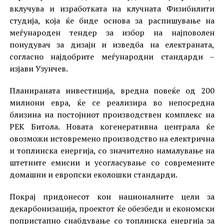
вклучува и изработката на клучната Физибилити
студија, која ќе биде основа за распишување на
меѓународен тендер за избор на најповолен
понудувач за дизајн и изведба на електраната,
согласно најдобрите меѓународни стандарди –
изјави Узунчев.
Планираната инвестиција, вредна повеќе од 200
милиони евра, ќе се реализира во непосредна
близина на постојниот производствен комплекс на
РЕК Битола. Новата когенеративна централа ќе
овозможи истовремено производство на електрична
и топлинска енергија, со значително намалување на
штетните емисии и усогласување со современите
домашни и европски еколошки стандарди.
Покрај придонесот кон националните цели за
декарбонизација, проектот ќе обезбеди и економски
попристапно снабдување со топлинска енергија за