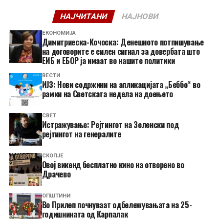
НАЈЧИТАНИ
НАЈНОВИ
ЕКОНОМИЈА
Димитриеска-Кочоска: Денешното потпишување
на договорите е силен сигнал за довербата што
ЕИБ и ЕБОР ја имаат во нашите политики
ВЕСТИ
ИЈЗ: Нови содржини на апликацијата „Беббо“ во
рамки на Светската недела на доењето
СВЕТ
Истражување: Рејтингот на Зеленски под
рејтингот на генералите
СКОПЈЕ
​Овој викенд бесплатно кино на отворено во
Драчево
ОПШТИНИ
Во Прилеп почнуваат одбележувањата на 25-
годишнината од Карпалак