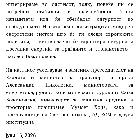
интегрираме во системот, толку повеќе ни се
потребни стабилни и флексибилни базни
капацитети кои ќе обезбедат сигурност во
снабдувањето. Нашата цел е да изградиме модерен
енергетски систем што ќе ги следи европските
политики, а истовремено ќе гарантира сигурна и
достапна енергија за граѓаните и стопанството –
нагласи Божиновска.
На настанот учествуваа и заменик-претседателот на
Владата и министер за транспорт и врски
Александар Николоски, министерката за
енергетика, рударство и минерални суровини Сања
Божиновска, министерот за животна средина и
просторно планирање Муамет Хоџа, како и
претставници на Светската банка, АД ЕСМ и други
институции.
јуни 16, 2026