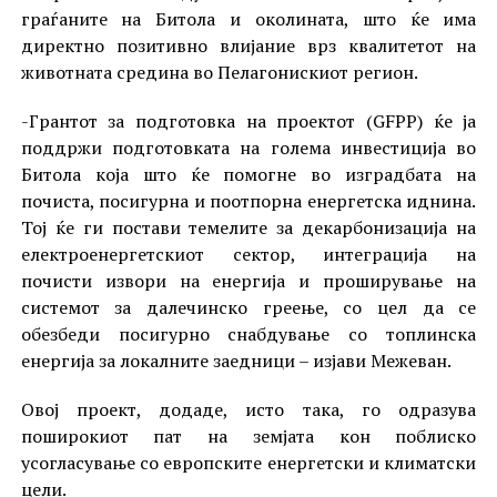
граѓаните на Битола и околината, што ќе има
директно позитивно влијание врз квалитетот на
животната средина во Пелагонискиот регион.
-Грантот за подготовка на проектот (GFPP) ќе ја
поддржи подготовката на голема инвестиција во
Битола која што ќе помогне во изградбата на
почиста, посигурна и поотпорна енергетска иднина.
Тој ќе ги постави темелите за декарбонизација на
електроенергетскиот сектор, интеграција на
почисти извори на енергија и проширување на
системот за далечинско греење, со цел да се
обезбеди посигурно снабдување со топлинска
енергија за локалните заедници – изјави Межеван.
Овој проект, додаде, исто така, го одразува
поширокиот пат на земјата кон поблиско
усогласување со европските енергетски и климатски
цели.