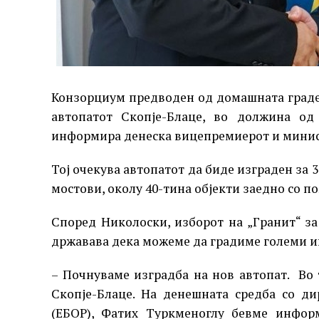
Конзорциум предводен од домашната градеж
автопатот Скопје-Блаце, во должина од 
информира денеска вицепремиерот и минис
Тој очекува автопатот да биде изграден за 3,
мостови, околу 40-тина објекти заедно со п
Според Николоски, изборот на „Гранит“ за
државава дека можеме да градиме големи 
– Почнуваме изградба на нов автопат. Во 
Скопје-Блаце. На денешната средба со ди
(ЕБОР), Фатих Туркменоглу бевме инфор