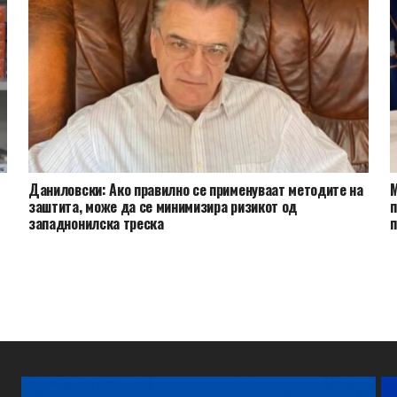
Даниловски: Ако правилно се применуваат методите на
М
заштита, може да се минимизира ризикот од
п
западнонилска треска
п