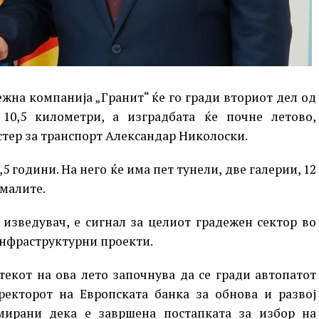
на компанија „Гранит“ ќе го гради вториот дел од
10,5 километри, а изградбата ќе почне летово,
тер за транспорт Александар Николоски.
5 години. На него ќе има пет тунели, две галерии, 12
омалите.
 изведувач, е сигнал за целиот градежен сектор во
инфраструктурни проекти.
текот на ова лето започнува да се гради автопатот
ректорот на Европската банка за обнова и развој
мирани дека е завршена постапката за избор на