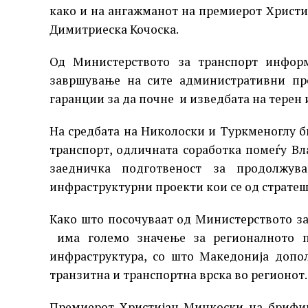
како и на ангажманот на премиерот Христ
Димитриеска Кочоска.
Од Министерството за транспорт информ
завршување на сите административни пр
гаранции за да почне и изведбата на терен
На средбата на Николоски и Туркменоглу 
транспорт, одличната соработка помеѓу Вл
заедничка подготвеност за продолжу
инфраструктурни проекти кои се од стратеш
Како што посочуваат од Министерството за
има големо значење за регионалното п
инфраструктура, со што Македонија допол
транзитна и транспортна врска во регионот.
Премиерот Христијан Мицкоски на брифин