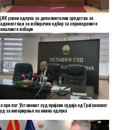
ИК усвои одлука за дополнителни средства за
адоместоци за избирачки одбор за спроведените
окалните избори
а прв пат Уставниот суд пријави судија од Граѓанскиот
уд за ингорирање на нивна одлука