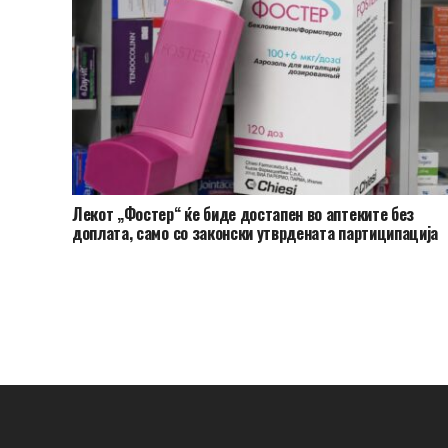
Лекот „Фостер“ ќе биде достапен во аптеките без
доплата, само со законски утврдената партиципација