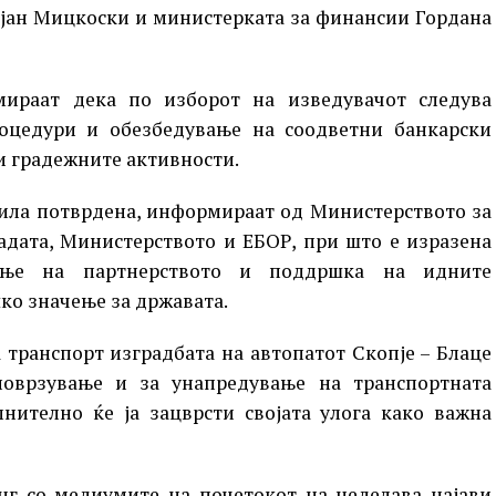
ијан Мицкоски и министерката за финансии Гордана
ираат дека по изборот на изведувачот следува
оцедури и обезбедување на соодветни банкарски
 и градежните активности.
била потврдена, информираат од Министерството за
адата, Министерството и ЕБОР, при што е изразена
вање на партнерството и поддршка на идните
ко значење за државата.
 транспорт изградбата на автопатот Скопје – Блаце
оврзување и за унапредување на транспортната
нително ќе ја зацврсти својата улога како важна
г со медиумите на почетокот на неделава најави