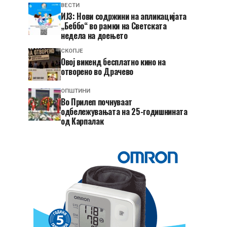
ВЕСТИ
ИЈЗ: Нови содржини на апликацијата
„Беббо“ во рамки на Светската
недела на доењето
СКОПЈЕ
​Овој викенд бесплатно кино на
отворено во Драчево
ОПШТИНИ
Во Прилеп почнуваат
одбележувањата на 25-годишнината
од Карпалак