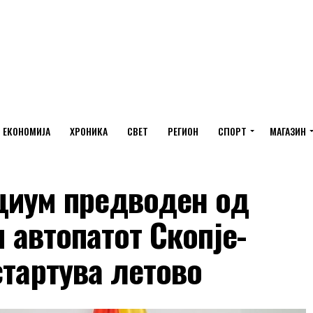
ЕКОНОМИЈА
ХРОНИКА
СВЕТ
РЕГИОН
СПОРТ
МАГАЗИН
циум предводен од
и автопатот Скопје-
стартува летово