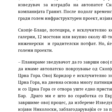
изведувач за изградба на автопатот Ск
компанијата Гранит. После подолг времен
гради голем инфраструктурен проект, изјав
Скопје-Блаце, потецира, е исклучително 
галерии, 12 мостови или вкупно околу 40-ти
инженерски и градителски потфат. Но, ќ
големи проекти.
– Планираме зведувачот да го заврши овој п
да имаме автопатско поврзување од Скопј
Црна Гора. Овој Коридор е исклучително з
Црна Гора, на дневна основа многу патници
и со Црна Гора се отвора уште едно прист
Бар. Драго ми е што во соработка со Евр
завршиме овој процес, да избереме Изведув
изјави Николоски, заблагодарувајќи се за 