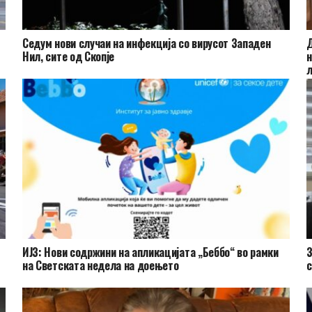
Седум нови случаи на инфекција со вирусот Западен
Д
Нил, сите од Скопје
н
л
ИЈЗ: Нови содржини на апликацијата „Беббо“ во рамки
З
на Светската недела на доењето
с