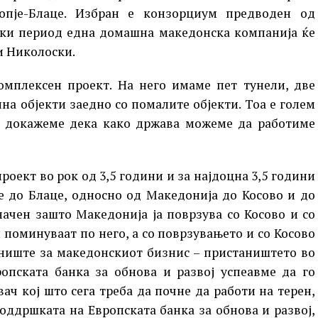
опје-Блаце. Избран е конзорциум предводен од
ски период една домашна македонска компанија ќе
и Николоски.
комплексен проект. На него имаме пет тунели, две
на објекти заедно со помалите објекти. Тоа е голем
е докажеме дека како држава можеме да работиме
роект во рок од 3,5 години и за најдоцна 3,5 години
е до Блаце, односно од Македонија до Косово и до
начен зашто Македонија ја поврзува со Косово и со
 поминуваат по него, а со поврзувањето и со Косово
аниште за македонскиот бизнис – пристаништето во
опската банка за обнова и развој успеавме да го
ач кој што сега треба да почне да работи на терен,
поддршката на Европската банка за обнова и развој,