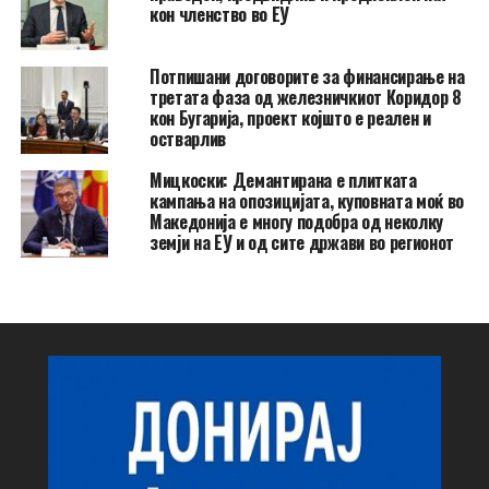
кон членство во ЕУ
Потпишани договорите за финансирање на
третата фаза од железничкиот Коридор 8
кон Бугарија, проект којшто е реален и
остварлив
Мицкоски: Демантирана е плитката
кампања на опозицијата, куповната моќ во
Македонија е многу подобра од неколку
земји на ЕУ и од сите држави во регионот