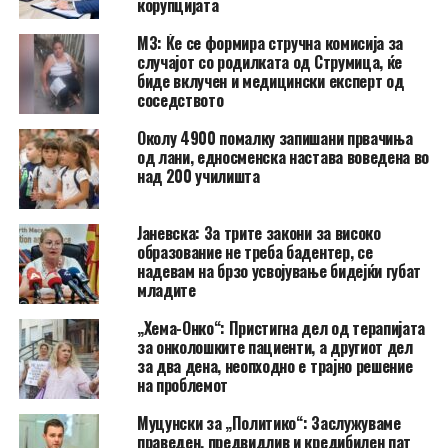
корупцијата
МЗ: Ќе се формира стручна комисија за
случајот со родилката од Струмица, ќе
биде вклучен и медицински експерт од
соседството
Околу 4900 помалку запишани првачиња
од лани, едносменска настава воведена во
над 200 училишта
Јаневска: За трите закони за високо
образование не треба бадентер, се
надевам на брзо усвојување бидејќи губат
младите
„Хема-Онко“: Пристигна дел од терапијата
за онколошките пациенти, а другиот дел
за два дена, неопходно е трајно решение
на проблемот
Муцунски за „Политико“: Заслужуваме
праведен, предвидлив и кредибилен пат