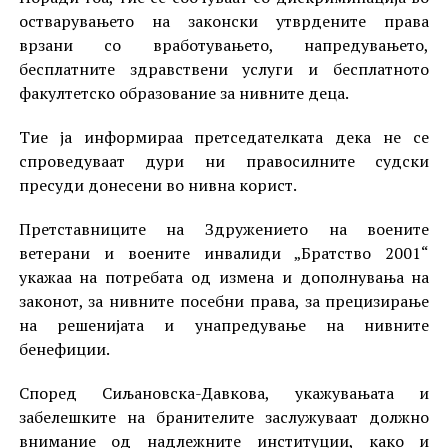
остварувањето на законски утврдените права
врзани со вработувањето, напредувањето,
бесплатните здравствени услуги и бесплатното
факултетско образование за нивните деца.
Тие ја информираа претседателката дека не се
спроведуваат дури ни правосилните судски
пресуди донесени во нивна корист.
Претставниците на Здружението на воените
ветерани и воените инвалиди „Братство 2001“
укажаа на потребата од измена и дополнувања на
законот, за нивните посебни права, за прецизирање
на решенијата и унапредување на нивните
бенефиции.
Според Сиљановска-Давкова, укажувањата и
забелешките на бранителите заслужуваат должно
внимание од надлежните институции, како и