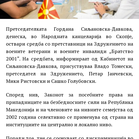
Претседателката Гордана Сиљановска-Давкова,
денеска, во Народната канцеларија во Скопје,
оствари средба со претставници на Здружението на
воените ветерани и воените инвалиди „Братство
2001“. На средбата, информираат од Кабинетот на
Сиљановска-Давкова, присуствуваа Владо Томески,
претседател на Здружението, Петар Јанчевски,
Мики Ристовски и Сашко Голубовски.
Според нив, Законот за посебните права на
припадниците на безбедносните сили на Република
Македонија и на членовите на нивните семејства од
2002 година селективно се применува од страна на
институциите на централно и локално ниво.
Поради тоа, тие се соочуваат со дискриминација во