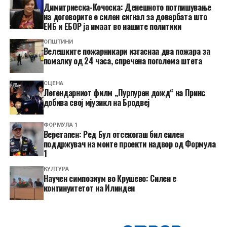
Димитриеска-Кочоска: Денешното потпишување
на договорите е силен сигнал за довербата што
ЕИБ и ЕБОР ја имаат во нашите политики
ОПШТИНИ
Велешките пожарникари изгаснаа два пожара за
помалку од 24 часа, спречена поголема штета
СЦЕНА
Легендарниот филм „Пурпурен дожд“ на Принс
добива свој мјузикл на Бродвеј
ФОРМУЛА 1
Верстапен: Ред Бул отсекогаш бил силен
поддржувач на моите проекти надвор од Формула
1
КУЛТУРА
Научен симпозиум во Крушево: Силен е
континуитетот на Илинден