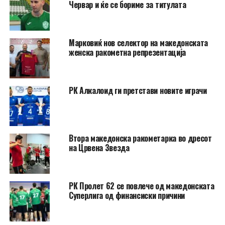
Червар и ќе се бориме за титулата
Марковиќ нов селектор на македонската
женска ракометна репрезентација
РК Алкалоид ги претстави новите играчи
Втора македонска ракометарка во дресот
на Црвена Звезда
РК Пролет 62 се повлече од македонската
Суперлига од финансиски причини