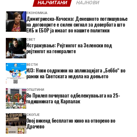
НАЈЧИТАНИ
НАЈНОВИ
ЕКОНОМИЈА
Димитриеска-Кочоска: Денешното потпишување
на договорите е силен сигнал за довербата што
ЕИБ и ЕБОР ја имаат во нашите политики
СВЕТ
Истражување: Рејтингот на Зеленски под
рејтингот на генералите
ВЕСТИ
ИЈЗ: Нови содржини на апликацијата „Беббо“ во
рамки на Светската недела на доењето
ОПШТИНИ
Во Прилеп почнуваат одбележувањата на 25-
годишнината од Карпалак
СКОПЈЕ
​Овој викенд бесплатно кино на отворено во
Драчево