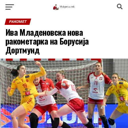
РАКОМЕТ
Ива Младеновска нова
ракометарка на Борусија
Дортмунд