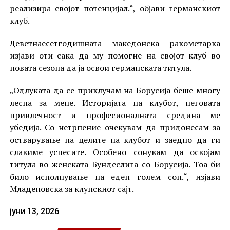
реализира својот потенцијал.“, објави германскиот
клуб.
Деветнаесетгодишната македонска ракометарка
изјави оти сака да му помогне на својот клуб во
новата сезона да ја освои германската титула.
„Одлуката да се приклучам на Борусија беше многу
лесна за мене. Историјата на клубот, неговата
привлечност и професионалната средина ме
убедија. Со нетрпение очекувам да придонесам за
остварување на целите на клубот и заедно да ги
славиме успесите. Особено сонувам да освојам
титула во женската Бундеслига со Борусија. Тоа би
било исполнување на еден голем сон.“, изјави
Младеновска за клупскиот сајт.
јуни 13, 2026