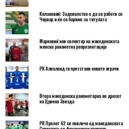
Колаковиќ: Задоволство е да се работи со
Червар и ќе се бориме за титулата
Марковиќ нов селектор на македонската
женска ракометна репрезентација
РК Алкалоид ги претстави новите играчи
Втора македонска ракометарка во дресот
на Црвена Звезда
РК Пролет 62 се повлече од македонската
Суперлига од финансиски причини