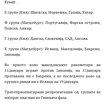
Кувајт.
Е група (Кил): Шведска, Норвешка, Грција, Катар.
Ф група (Магдебург): Португалија, Фарски острови,
Полска, Алжир.
Г група (Кил): Данска, Словенија, САД, Ангола.
Х група (Магдебург): Исланд, Македонија, Бахреин,
Јапонија.
Во првото коло македонските ракометари ан
15.јануари играат против Јапонија, на 17.јануари
противник ни е Бахреин, а во последното коло од
групата ривал ни е Исланд на 19.јануари.
Тритепрвопласирани репрезентации од групите ќе
изборат пласман во Главната фаза.