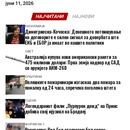
јуни 11, 2026
НАЈЧИТАНИ
НАЈНОВИ
ЕКОНОМИЈА
Димитриеска-Кочоска: Денешното потпишување
на договорите е силен сигнал за довербата што
ЕИБ и ЕБОР ја имаат во нашите политики
СВЕТ
Австралија купува нови американски ракети за
475 милиони долари: Прва земја надвор од САД
со оружјето АИМ-260
ОПШТИНИ
Велешките пожарникари изгаснаа два пожара за
помалку од 24 часа, спречена поголема штета
СЦЕНА
Легендарниот филм „Пурпурен дожд“ на Принс
добива свој мјузикл на Бродвеј
ФОРМУЛА 1
Верстапен: Ред Бул отсекогаш бил силен