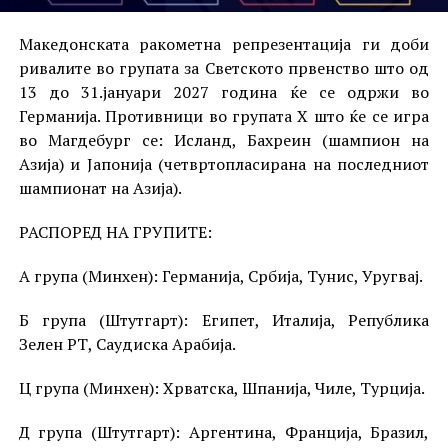
Македонската ракометна репрезентација ги доби
ривалите во групата за Светското првенство што од
13 до 31.јануари 2027 година ќе се одржи во
Германија. Противници во групата Х што ќе се игра
во Магдебург се: Исланд, Бахреин (шампион на
Азија) и Јапонија (четвртопласирана на последниот
шампионат на Азија).
РАСПОРЕД НА ГРУПИТЕ:
А група (Минхен): Германија, Србија, Тунис, Уругвај.
Б група (Штутгарт): Египет, Италија, Република
Зелен РТ, Саудиска Арабија.
Ц група (Минхен): Хрватска, Шпанија, Чиле, Турција.
Д група (Штутгарт): Аргентина, Франција, Бразил,