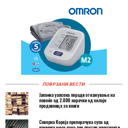
ПОВРЗАНИ ВЕСТИ
Јапонка уапсена поради откажување на
повеќе од 2.000 нарачки од онлајн
продавница за книги
Северна Кореја препорачува супа од
кучешко месо како лек против жештините