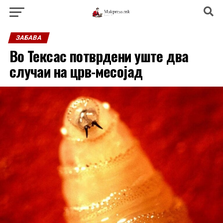
ЗАБАВА
Во Тексас потврдени уште два
случаи на црв-месојад