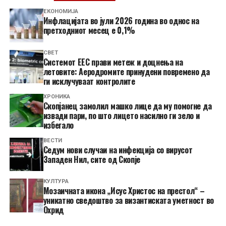
ЕКОНОМИЈА
Инфлацијата во јули 2026 година во однос на
претходниот месец е 0,1%
СВЕТ
Системот ЕЕС прави метеж и доцнења на
летовите: Аеродромите принудени повремено да
ги исклучуваат контролите
ХРОНИКА
Скопјанец замолил машко лице да му помогне да
извади пари, по што лицето насилно ги зело и
избегало
ВЕСТИ
Седум нови случаи на инфекција со вирусот
Западен Нил, сите од Скопје
КУЛТУРА
Мозаичната икона „Исус Христос на престол“ –
уникатно сведоштво за византиската уметност во
Охрид