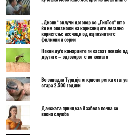
„Дизни“ склучи договор со „ТикТок“ што
ќе им овозможи на корисниците легално
користење исечоци од најпознатите
филмови и серии
Hекои луѓе комарците ги касаат повеќе од
другите – одговорот е во кожата
Во западна Турција откриена ретка статуа
стара 2.500 години
Данската принцеза Изабела почна со
воена служба