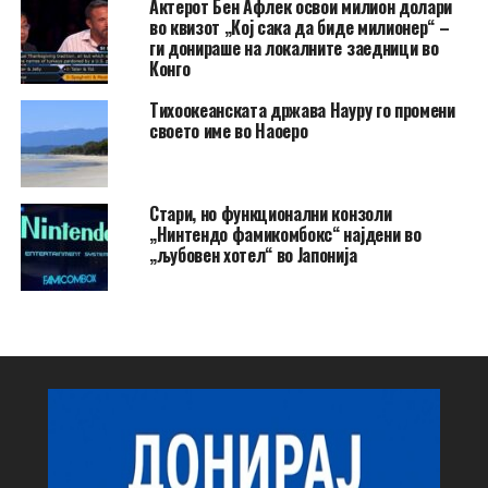
Актерот Бен Афлек освои милион долари
во квизот „Кој сака да биде милионер“ –
ги донираше на локалните заедници во
Конго
Тихоокеанската држава Науру го промени
своето име во Наоеро
Стари, но функционални конзоли
„Нинтендо фамикомбокс“ најдени во
„љубовен хотел“ во Јапонија