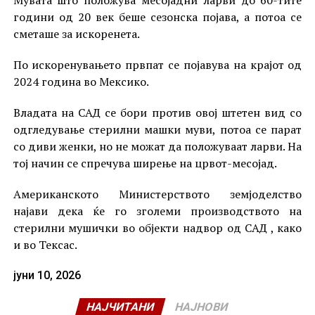
години од 20 век беше сезонска појава, а потоа се
сметаше за искоренета.
По искоренувањето првпат се појавува на крајот од
2024 година во Мексико.
Владата на САД се бори против овој штетен вид со
одгледување стерилни машки муви, потоа се парат
со диви женки, но не можат да положуваат ларви. На
тој начин се спречува ширење на црвот-месојад.
Американското Министерството земјоделство
најави дека ќе го зголеми производството на
стерилни мушички во објекти надвор од САД , како
и во Тексас.
јуни 10, 2026
НАЈЧИТАНИ
НАЈНОВИ