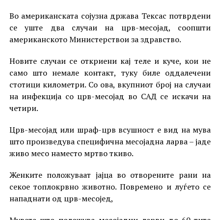
Во американската сојузна држава Тексас потврдени
се уште два случаи на црв-месојад, соопшти
американското Министерствои за здравство.
Новите случаи се откриени кај теле и куче, кои не
само што немале контакт, туку биле оддалечени
стотици километри. Со ова, вкупниот број на случаи
на инфекција со црв-месојад во САД се искачи на
четири.
Црв-месојад или шраф-црв всушност е вид на мува
што произведува специфична месојадна ларва – јаде
живо месо наместо мртво ткиво.
Женките положуваат јајца во отворените рани на
секое топлокрвно животно. Повремено и луѓето се
нападнати од црв-месојед,
Мувата што положува месојадни ларви до 60-тите