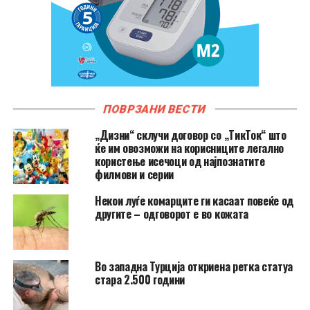
ПОВРЗАНИ ВЕСТИ
„Дизни“ склучи договор со „ТикТок“ што
ќе им овозможи на корисниците легално
користење исечоци од најпознатите
филмови и серии
Hекои луѓе комарците ги касаат повеќе од
другите – одговорот е во кожата
Во западна Турција откриена ретка статуа
стара 2.500 години