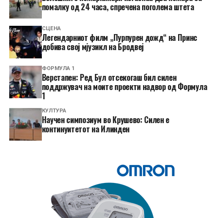
помалку од 24 часа, спречена поголема штета
СЦЕНА
Легендарниот филм „Пурпурен дожд“ на Принс
добива свој мјузикл на Бродвеј
ФОРМУЛА 1
Верстапен: Ред Бул отсекогаш бил силен
поддржувач на моите проекти надвор од Формула
1
КУЛТУРА
Научен симпозиум во Крушево: Силен е
континуитетот на Илинден