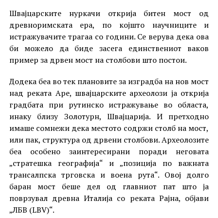
Швајцарските нуркачи открија битен мост од
древноримската ера, по којшто научниците и
истражувачите трагаа со години. Се верува дека ова
би можело да биде засега единствениот ваков
пример за дрвен мост на столбови што постои.
Додека беа во тек плановите за изградба на нов мост
над реката Аре, швајцарските археолози ја открија
градбата при рутинско истражување во областа,
инаку близу Золотурн, Швајцарија. И претходно
имаше сомнежи дека местото содржи столб на мост,
или пак, структура од дрвени столбови. Археолозите
беа особено заинтересирани поради неговата
„стратешка географија“ и „позиција по важната
трансалпска трговска и воена рута“. Овој долго
баран мост беше дел од главниот пат што ја
поврзувал древна Италија со реката Рајна, објави
„ЛБВ (LBV)“.