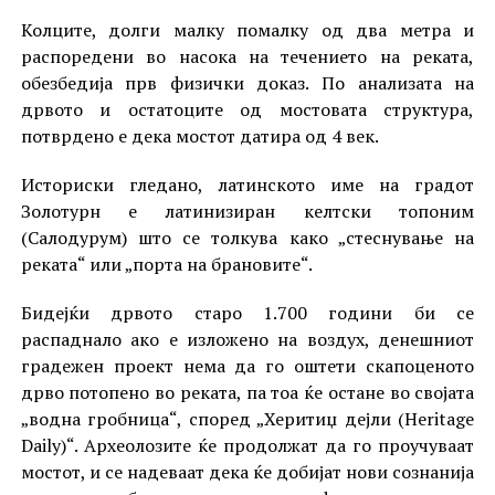
Колците, долги малку помалку од два метра и
распоредени во насока на течението на реката,
обезбедија прв физички доказ. По анализата на
дрвото и остатоците од мостовата структура,
потврдено е дека мостот датира од 4 век.
Историски гледано, латинското име на градот
Золотурн е латинизиран келтски топоним
(Салодурум) што се толкува како „стеснување на
реката“ или „порта на брановите“.
Бидејќи дрвото старо 1.700 години би се
распаднало ако е изложено на воздух, денешниот
градежен проект нема да го оштети скапоценото
дрво потопено во реката, па тоа ќе остане во својата
„водна гробница“, според „Херитиџ дејли (Heritage
Daily)“. Археолозите ќе продолжат да го проучуваат
мостот, и се надеваат дека ќе добијат нови сознанија