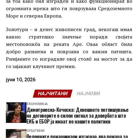
за тоа како бил изграден и како функционирал во
огромната мрежа што ги поврзувала Средоземното
Море и северна Европа.
Золотурн – и денес живописен град, некогаш имал
важно стратешко значење поради својата
местоположба на реката Аре. Оваа област била
добро развиена и поврзана со важни патишта.
Римјаните го изградиле овој столб на мостот за да
го зајакнат клучниот премин.
јуни 10, 2026
НАЈЧИТАНИ
НАЈНОВИ
ЕКОНОМИЈА
Димитриеска-Кочоска: Денешното потпишување
на договорите е силен сигнал за довербата што
ЕИБ и ЕБОР ја имаат во нашите политики
ОПШТИНИ
Велешките пожарникари изгаснаа два пожара за