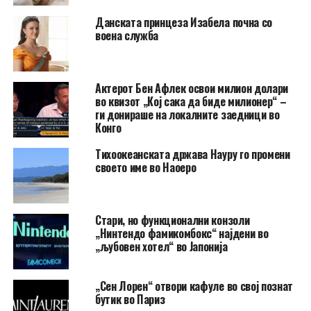
Данската принцеза Изабела почна со
воена служба
Актерот Бен Афлек освои милион долари
во квизот „Кој сака да биде милионер“ –
ги донираше на локалните заедници во
Конго
Тихоокеанската држава Науру го промени
своето име во Наоеро
Стари, но функционални конзоли
„Нинтендо фамикомбокс“ најдени во
„љубовен хотел“ во Јапонија
„Сен Лорен“ отвори кафуле во свој познат
бутик во Париз