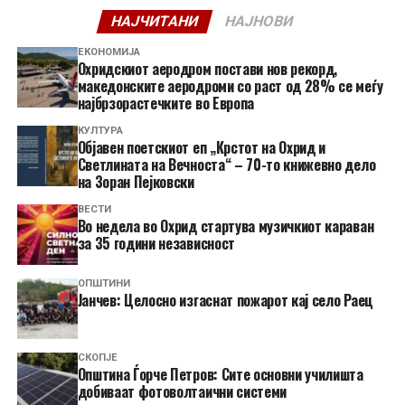
НАЈЧИТАНИ
НАЈНОВИ
ЕКОНОМИЈА
Охридскиот аеродром постави нов рекорд,
македонските аеродроми со раст од 28% се меѓу
најбрзорастечките во Европа
КУЛТУРА
Објавен поетскиот еп „Крстот на Охрид и
Светлината на Вечноста“ – 70-то книжевно дело
на Зоран Пејковски
ВЕСТИ
Во недела во Охрид стартува музичкиот караван
за 35 години независност
ОПШТИНИ
Јанчев: Целосно изгаснат пожарот кај село Раец
СКОПЈЕ
Општина Ѓорче Петров: Сите основни училишта
добиваат фотоволтаични системи