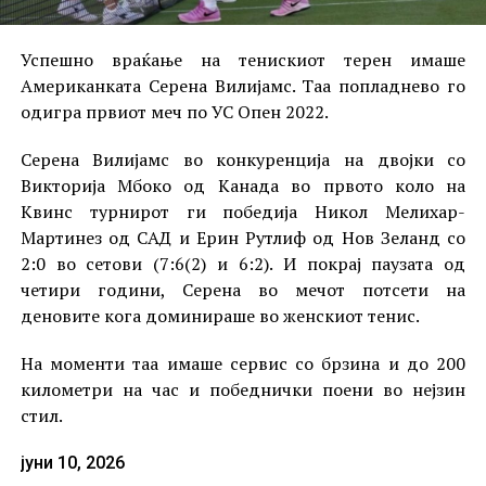
Успешно враќање на тенискиот терен имаше
Американката Серена Вилијамс. Таа попладнево го
одигра првиот меч по УС Опен 2022.
Серена Вилијамс во конкуренција на двојки со
Викторија Мбоко од Канада во првото коло на
Квинс турнирот ги победија Никол Мелихар-
Мартинез од САД и Ерин Рутлиф од Нов Зеланд со
2:0 во сетови (7:6(2) и 6:2). И покрај паузата од
четири години, Серена во мечот потсети на
деновите кога доминираше во женскиот тенис.
На моменти таа имаше сервис со брзина и до 200
километри на час и победнички поени во нејзин
стил.
јуни 10, 2026