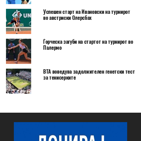
Успешен старт на Ивановски на турнирот
во австриски Олерсбах
Ѓорческа загуби на стартот на турнирот во
Палермо
ВТА воведува задолжителен генетски тест
за тенисерките