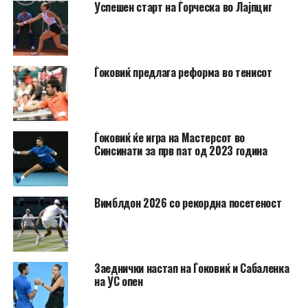
Успешен старт на Ѓорческа во Лајпциг
Ѓоковиќ предлага реформа во тенисот
Ѓоковиќ ќе игра на Мастерсот во
Синсинати за прв пат од 2023 година
Вимблдон 2026 со рекордна посетеност
Заеднички настап на Ѓоковиќ и Сабаленка
на УС опен