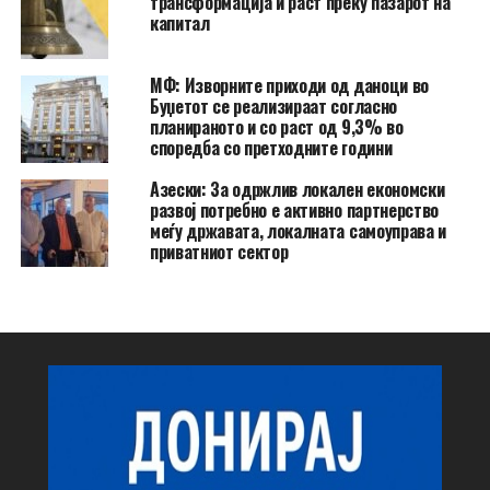
трансформација и раст преку пазарот на
капитал
МФ: Изворните приходи од даноци во
Буџетот се реализираат согласно
планираното и со раст од 9,3% во
споредба со претходните години
Азески: За одржлив локален економски
развој потребно е активно партнерство
меѓу државата, локалната самоуправа и
приватниот сектор