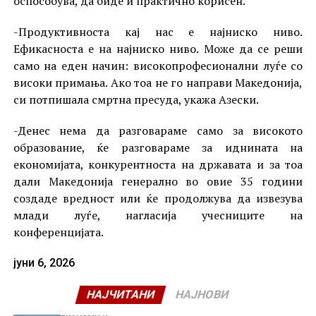
оспособува, да биде и практично корисен.
-Продуктивноста кај нас е најниско ниво.
Ефикасноста е на најниско ниво. Може да се реши
само на еден начин: високопрофесионални луѓе со
високи примања. Ако тоа не го направи Македонија,
си потпишала смртна пресуда, укажа Азески.
-Денес нема да разговараме само за високото
образование, ќе разговараме за иднината на
економијата, конкурентноста на државата и за тоа
дали Македонија генерално во овие 35 години
создаде вредност или ќе продолжува да извезува
млади луѓе, нагласија учесниците на
конференцијата.
јуни 6, 2026
НАЈЧИТАНИ
НАЈНОВИ