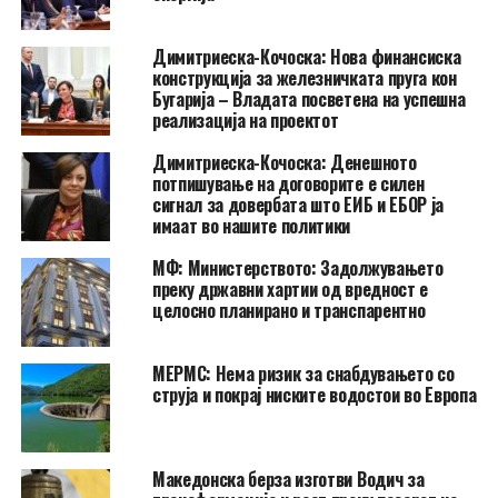
Димитриеска-Кочоска: Нова финансиска
конструкција за железничката пруга кон
Бугарија – Владата посветена на успешна
реализација на проектот
Димитриеска-Кочоска: Денешното
потпишување на договорите е силен
сигнал за довербата што ЕИБ и ЕБОР ја
имаат во нашите политики
МФ: Министерството: Задолжувањето
преку државни хартии од вредност е
целосно планирано и транспарентно
МЕРМС: Нема ризик за снабдувањето со
струја и покрај ниските водостои во Европа
Македонска берза изготви Водич за