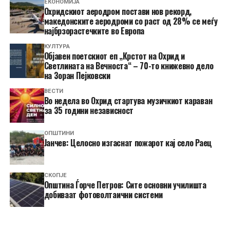
ЕКОНОМИЈА
Охридскиот аеродром постави нов рекорд,
македонските аеродроми со раст од 28% се меѓу
најбрзорастечките во Европа
КУЛТУРА
Објавен поетскиот еп „Крстот на Охрид и
Светлината на Вечноста“ – 70-то книжевно дело
на Зоран Пејковски
ВЕСТИ
Во недела во Охрид стартува музичкиот караван
за 35 години независност
ОПШТИНИ
Јанчев: Целосно изгаснат пожарот кај село Раец
СКОПЈЕ
Општина Ѓорче Петров: Сите основни училишта
добиваат фотоволтаични системи