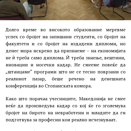
Долго време во високото образование меревме
успех со бројот на запишани студенти, со бројот на
факултети и со бројот на издадени дипломи, но
денес мора искрено да признаеме – на економијата
не ѝ треба само диплома. Ѝ треба знаење, вештини,
иновации и носечки кадар. Не смееме повеќе да
„штанцаме“ програми што не се тесно поврзани со
реалниот пазар, беше речено на денешната
конференција во Стопанската комора.
Како што порачаа учесниците, Македонија не смее
веќе да произведува кадар со кој ќе го зголемува
бројот на бирото на невработени и младите да ги
подготвува за професии кои реално исчезнуваат.