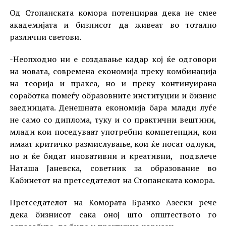
Од Стопанската комора потенцираа дека не смее
академијата и бизнисот да живеат во тотално
различни светови.
-Неопходно ни е создавање кадар кој ќе одговори
на новата, современа економија преку комбинација
на теорија и пракса, но и преку континуирана
соработка помеѓу образовните институции и бизнис
заедницата. Денешната економија бара млади луѓе
не само со диплома, туку и со практични вештини,
млади кои поседуваат употребни компетенции, кои
имаат критичко размислување, кои ќе носат одлуки,
но и ќе бидат иновативни и креативни, подвлече
Наташа Јаневска, советник за образование во
Кабинетот на претседателот на Стопанската комора.
Претседателот на Комората Бранко Азески рече
дека бизнисот сака оној што општеството го