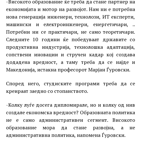
-Високото образование ќе треба да стане партнер на
економијата и мотор на развојот. Нам ни е потребна
нова генерација инженери, технолози, ИТ експерти,
машински и електроинженери, енергетичари, ..
Потребни ни се практичари, не само теоретичари.
Следните 10 години ќе победуваат државите со
продуктивна индустрија, технолошка адаптација,
сопствени иновации и стручен кадар кој создава
додадена вредност, а таму треба да се најде и
Македонија, истакна професорот Марјан Ѓуровски.
Според него, студиските програми треба да се
креираат заедно со стопанството.
-Колку луѓе досега дипломирале, но и колку од нив
создале економска вредност? Образовната политика
не е само административен сегмент. Високото
образование мора да стане развојна, а не
административна политика, напомена Ѓуровски.