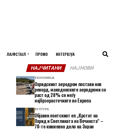
ЛАЈФСТАЈЛ
ПРОМО
ИНТЕРВЈУА
НАЈЧИТАНИ
НАЈНОВИ
ЕКОНОМИЈА
Охридскиот аеродром постави нов
рекорд, македонските аеродроми со
раст од 28% се меѓу
најбрзорастечките во Европа
КУЛТУРА
Објавен поетскиот еп „Крстот на
Охрид и Светлината на Вечноста“ –
70-то книжевно дело на Зоран