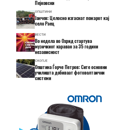
Пејковски
ОПШТИНИ
Јанчев: Целосно изгаснат пожарот кај
село Раец
ВЕСТИ
Во недела во Охрид стартува
музичкиот караван за 35 години
независност
СКОПЈЕ
Општина Ѓорче Петров: Сите основни
училишта добиваат фотоволтаични
системи