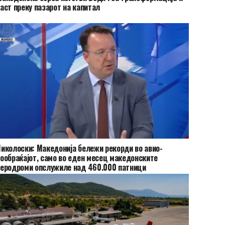
аст преку пазарот на капитал
иколоски: Македонија бележи рекорди во авио-
ообраќајот, само во еден месец македонските
еродроми опслужиле над 460.000 патници