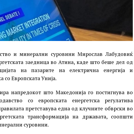
рство и минерални суровини Мирослав Лабудовиќ
ргетската заедница во Атина, каде што беше дел од
ацијата на пазарите на електрична енергија и
а со Европската Унија.
тира напредокот што Македонија го постигнува во
одавство со европската енергетска регулатива
правилата претставува една од клучните обврски во
гетската трансформација на државата, соопшти
инерални суровини.