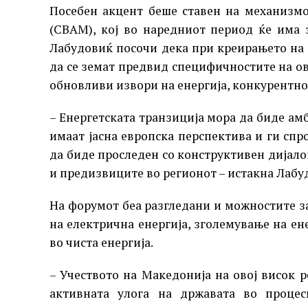
Посебен акцент беше ставен на механизмо
(CBAM), кој во наредниот период ќе има 
Лабудовиќ посочи дека при креирањето на
да се земат предвид специфичностите на ов
обновливи извори на енергија, конкурентно
– Енергетската транзиција мора да биде ам
имаат јасна европска перспектива и ги сп
да биде проследен со конструктивен дијало
и предизвиците во регионот – истакна Лабу
На форумот беа разгледани и можностите 
на електрична енергија, зголемување на ен
во чиста енергија.
– Учеството на Македонија на овој висок 
активната улога на државата во процес