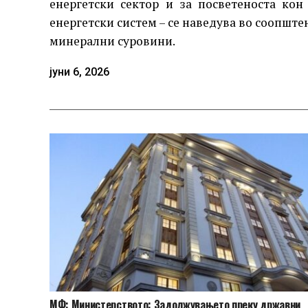
енергетски сектор и за посветеноста ко
енергетски систем – се наведува во соопште
минерални суровини.
јуни 6, 2026
МФ: Министерството: Задолжувањето преку државни