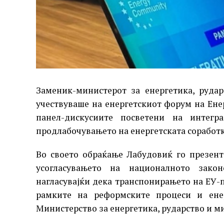
Заменик-министерот за енергетика, руда
учествуваше на енергетскиот форум на Ене
панел-дискусиите посветени на интегр
продлабочувањето на енергетската соработк
Во своето обраќање Лабудовиќ го презен
усогласувањето на националното закон
нагласувајќи дека транспонирањето на ЕУ-
рамките на реформските процеси и енер
Министерство за енергетика, рударство и м