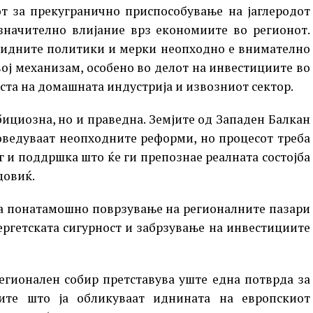
т за прекугранично приспособување на јаглеродот
значително влијание врз економиите во регионот.
 идните политики и мерки неопходно е внимателно
ој механизам, особено во делот на инвестициите во
ста на домашната индустрија и извозниот сектор.
бициозна, но и праведна. Земјите од Западен Балкан
роведуваат неопходните реформи, но процесот треба
г и поддршка што ќе ги препознае реалната состојба
довиќ.
за понатамошно поврзување на регионалните пазари
ергетската сигурност и забрзување на инвестициите
регионален собир претставува уште една потврда за
ите што ја обликуваат иднината на европскиот