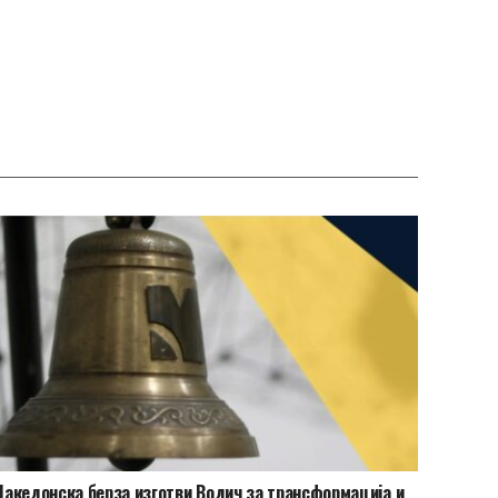
акедонска берза изготви Водич за трансформација и