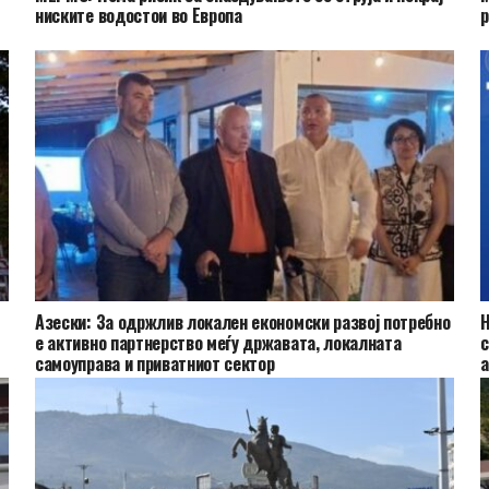
ниските водостои во Европа
р
Азески: За одржлив локален економски развој потребно
Н
е активно партнерство меѓу државата, локалната
с
самоуправа и приватниот сектор
а