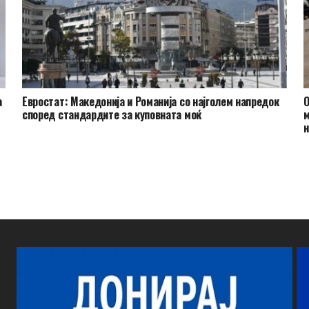
а
Евростат: Македонија и Романија со најголем напредок
О
според стандардите за куповната моќ
м
н