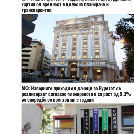
хартии од вредност е целосно планирано и
транспарентно
МФ: Изворните приходи од даноци во Буџетот се
реализираат согласно планираното и со раст од 9,3%
во споредба со претходните години