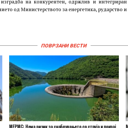
н изградба на конкурентен, одржлив и интегриран
нието од Министерството за енергетика, рударство и
ПОВРЗАНИ ВЕСТИ
МЕРМС: Нема ризик за снабдувањето со струја и покрај
М