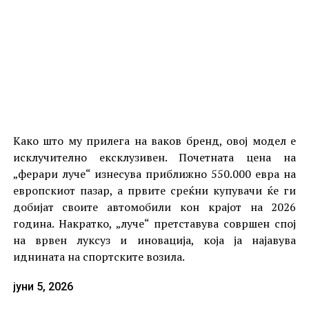
Како што му прилега на ваков бренд, овој модел е
исклучително ексклузивен. Почетната цена на
„ферари луче“ изнесува приближно 550.000 евра на
европскиот пазар, а првите среќни купувачи ќе ги
добијат своите автомобили кон крајот на 2026
година. Накратко, „луче“ претставува совршен спој
на врвен луксуз и иновација, која ја најавува
иднината на спортските возила.
јуни 5, 2026