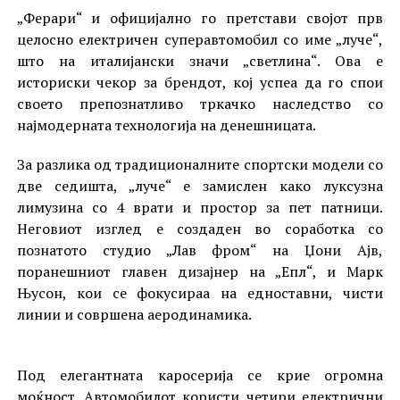
„Ферари“ и официјално го претстави својот прв
целосно електричен суперавтомобил со име „луче“,
што на италијански значи „светлина“. Ова е
историски чекор за брендот, кој успеа да го спои
своето препознатливо тркачко наследство со
најмодерната технологија на денешницата.
За разлика од традиционалните спортски модели со
две седишта, „луче“ е замислен како луксузна
лимузина со 4 врати и простор за пет патници.
Неговиот изглед е создаден во соработка со
познатото студио „Лав фром“ на Џони Ајв,
поранешниот главен дизајнер на „Епл“, и Марк
Њусон, кои се фокусираа на едноставни, чисти
линии и совршена аеродинамика.
Под елегантната каросерија се крие огромна
моќност. Автомобилот користи четири електрични