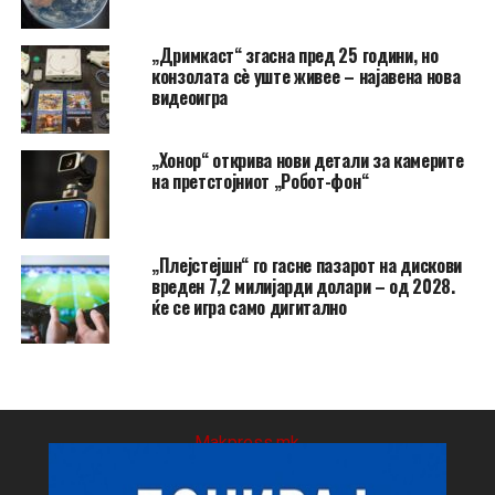
„Дримкаст“ згасна пред 25 години, но
конзолата сè уште живее – најавена нова
видеоигра
„Хонор“ открива нови детали за камерите
на претстојниот „Робот-фон“
„Плејстејшн“ го гасне пазарот на дискови
вреден 7,2 милијарди долари – од 2028.
ќе се игра само дигитално
Makpress.mk