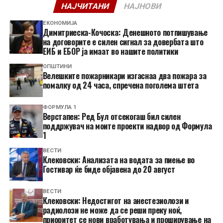
НАЈЧИТАНИ
НАЈНОВИ
ЕКОНОМИЈА
Димитриеска-Кочоска: Денешното потпишување
на договорите е силен сигнал за довербата што
ЕИБ и ЕБОР ја имаат во нашите политики
ОПШТИНИ
Велешките пожарникари изгаснаа два пожара за
помалку од 24 часа, спречена поголема штета
ФОРМУЛА 1
Верстапен: Ред Бул отсекогаш бил силен
поддржувач на моите проекти надвор од Формула
1
ВЕСТИ
Клековски: Анализата на водата за пиење во
Гостивар ќе биде објавена до 20 август
ВЕСТИ
Клековски: Недостигот на анестезиолози и
радиолози не може да се реши преку ноќ,
приоритет се нови вработувања и проширување на