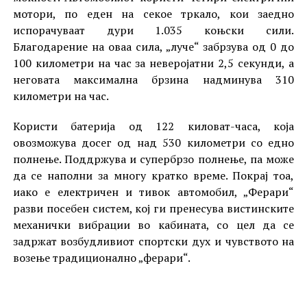
мотори, по еден на секое тркало, кои заедно
испорачуваат дури 1.035 коњски сили.
Благодарение на оваа сила, „луче“ забрзува од 0 до
100 километри на час за неверојатни 2,5 секунди, а
неговата максимална брзина надминува 310
километри на час.
Користи батерија од 122 киловат-часа, која
овозможува досег од над 530 километри со едно
полнење. Поддржува и супербрзо полнење, па може
да се наполни за многу кратко време. Покрај тоа,
иако е електричен и тивок автомобил, „Ферари“
разви посебен систем, кој ги пренесува вистинските
механички вибрации во кабината, со цел да се
задржат возбудливиот спортски дух и чувството на
возење традиционално „ферари“.