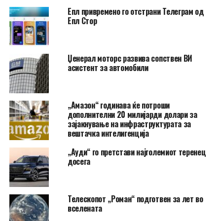
Епл привремено го отстрани Телеграм од
Епл Стор
Џенерал моторс развива сопствен ВИ
асистент за автомобили
„Амазон“ годинава ќе потроши
дополнителни 20 милијарди долари за
зајакнување на инфраструктурата за
вештачка интелигенција
„Ауди“ го претстави најголемиот теренец
досега
Телескопот „Роман“ подготвен за лет во
вселената