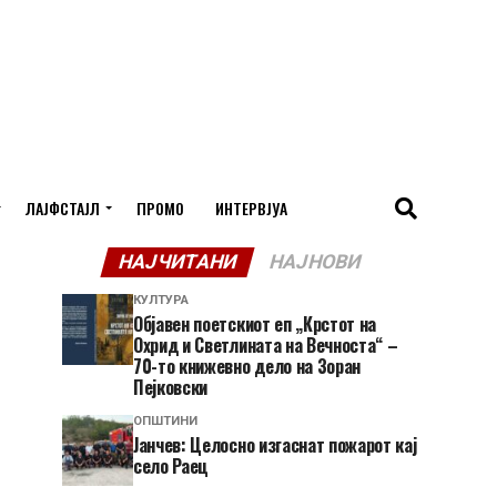
ЛАЈФСТАЈЛ
ПРОМО
ИНТЕРВЈУА
НАЈЧИТАНИ
НАЈНОВИ
КУЛТУРА
Објавен поетскиот еп „Крстот на
Охрид и Светлината на Вечноста“ –
70-то книжевно дело на Зоран
Пејковски
ОПШТИНИ
Јанчев: Целосно изгаснат пожарот кај
село Раец