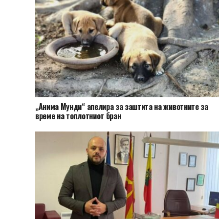
„Анима Мунди“ апелира за заштита на животните за
време на топлотниот бран