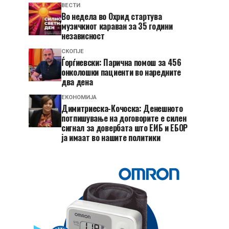
ВЕСТИ
Во недела во Охрид стартува
музичкиот караван за 35 години
независност
СКОПЈЕ
Ѓорѓиевски: Парична помош за 456
онколошки пациенти во наредните
два дена
ЕКОНОМИЈА
Димитриеска-Кочоска: Денешното
потпишување на договорите е силен
сигнал за довербата што ЕИБ и ЕБОР
ја имаат во нашите политики