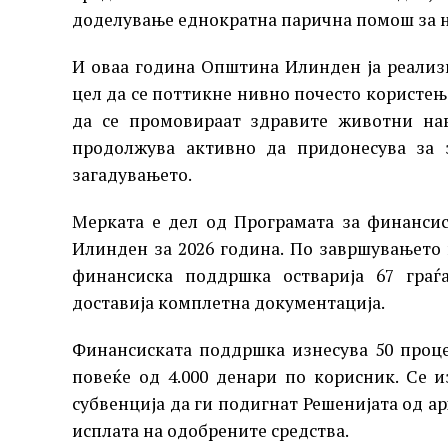
доделување еднократна парична помош за н
И оваа година Општина Илинден ја реализ
цел да се поттикне нивно почесто користењ
да се промовираат здравите животни нав
продолжува активно да придонесува за 
загадувањето.
Мерката е дел од Програмата за финанси
Илинден за 2026 година. По завршувањето н
финансиска поддршка остварија 67 граѓ
доставија комплетна документација.
Финансиската поддршка изнесува 50 проце
повеќе од 4.000 денари по корисник. Се и
субвенција да ги подигнат Решенијата од а
исплата на одобрените средства.