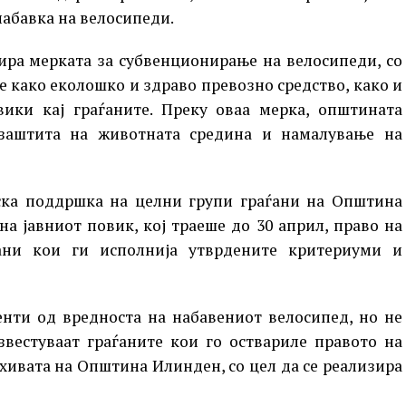
абавка на велосипеди.
ира мерката за субвенционирање на велосипеди, со
е како еколошко и здраво превозно средство, како и
ики кај граѓаните. Преку оваа мерка, општината
заштита на животната средина и намалување на
ска поддршка на целни групи граѓани на Општина
а јавниот повик, кој траеше до 30 април, право на
ани кои ги исполнија утврдените критериуми и
нти од вредноста на набавениот велосипед, но не
звестуваат граѓаните кои го оствариле правото на
рхивата на Општина Илинден, со цел да се реализира