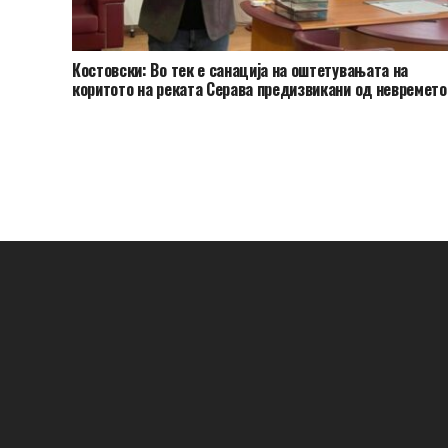
Костовски: Во тек е санација на оштетувањата на
коритото на реката Серава предизвикани од невремето