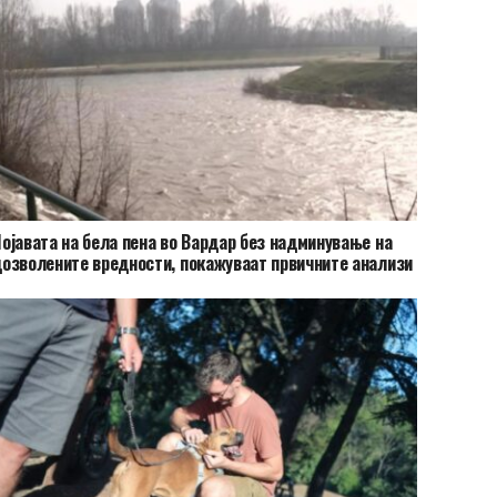
ојавата на бела пена во Вардар без надминување на
озволените вредности, покажуваат првичните анализи