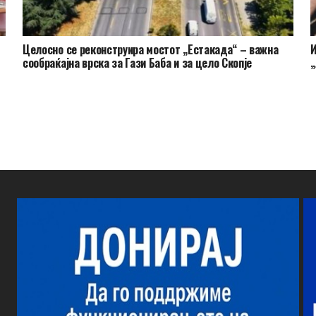
Целосно се реконструира мостот „Естакада“ – важна
И
сообраќајна врска за Гази Баба и за цело Скопје
„