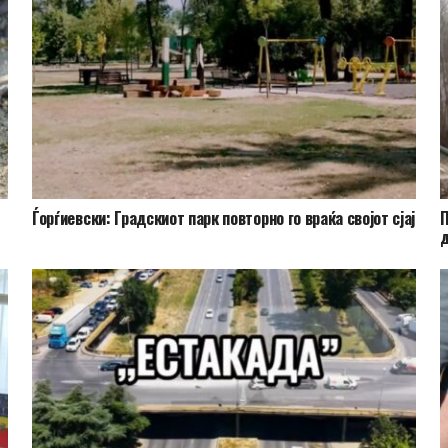
Ѓорѓиевски: Градскиот парк повторно го враќа својот сјај
П
д