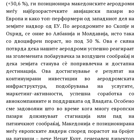
(+30,6 %), ги позиционира македонските аеродроми
меѓу најбрзорастечките авијациски пазари во
Европа и како топ-перформери од западниот дел на
земјите надвор од ЕУ. По аеродромите во Скопје и
Охрид, се оние во Албанија и Молдавија, исто така
со двоцифрен пораст, но под 30 %. Ова е силна
потврда дека нашите аеродроми успешно реагираат
на зголемената побарувачка за воздушен сообраќај и
дека земјата станува сè попривлечна и достапна
дестинација. Ова достигнување е резултат на
континуирани инвестиции во аеродромската
инфраструктура, подобрувања на услугите,
маркетинг-активности, успешна соработка со
авиокомпаниите и поддршката од Владата. Особено
сме задоволни што во време кога многу европски
пазари доживуваат стагнација или пад на
патничкиот сообраќај, Македонија е позиционирана
меѓу европските лидери според порастот на бројот
на патници – рече Неџат Курт, генерален директор