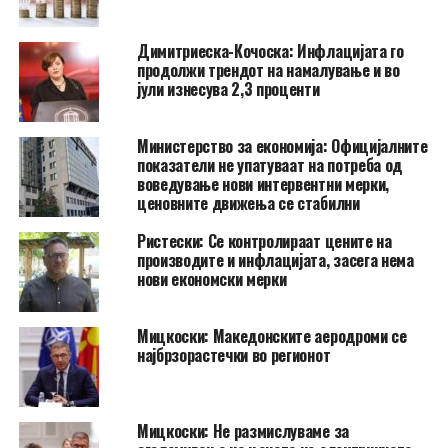
Димитриеска-Кочоска: Инфлацијата го
продолжи трендот на намалување и во
јули изнесува 2,3 проценти
Министерство за економија: Официјалните
показатели не упатуваат на потреба од
воведување нови интервентни мерки,
ценовните движења се стабилни
Ристески: Се контролираат цените на
производите и инфлацијата, засега нема
нови економски мерки
Мицкоски: Македонските аеродроми се
најбрзорастечки во регионот
Мицкоски: Не размислуваме за