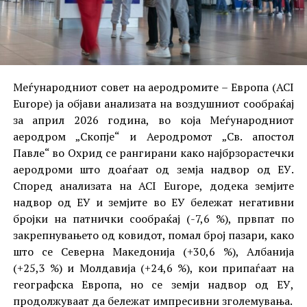
Меѓународниот совет на аеродромите – Европа (ACI
Europe) ја објави анализата на воздушниот сообраќај
за април 2026 година, во која Меѓународниот
аеродром „Скопје“ и Аеродромот „Св. апостол
Павле“ во Охрид се рангирани како најбрзорастечки
аеродроми што доаѓаат од земја надвор од ЕУ.
Според анализата на ACI Europe, додека земјите
надвор од ЕУ и земјите во ЕУ бележат негативни
бројки на патнички сообраќај (-7,6 %), првпат по
закрепнувањето од ковидот, помал број пазари, како
што се Северна Македонија (+30,6 %), Албанија
(+25,3 %) и Молдавија (+24,6 %), кои припаѓаат на
географска Европа, но се земји надвор од ЕУ,
продолжуваат да бележат импресивни зголемувања.