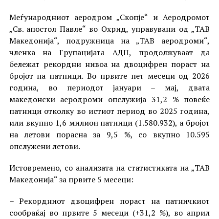
Меѓународниот аеродром „Скопје“ и Аеродромот
„Св. апостол Павле“ во Охрид, управувани од „ТАВ
Македонија“, подружница на „ТАВ аеродроми“,
членка на Групацијата АДП, продолжуваат да
бележат рекордни нивоа на двоцифрен пораст на
бројот на патници. Во првите пет месеци од 2026
година, во периодот јануари – мај, двата
македонски аеродроми опслужија 31,2 % повеќе
патници отколку во истиот период во 2025 година,
или вкупно 1,6 милион патници (1.580.932), а бројот
на летови порасна за 9,5 %, со вкупно 10.595
опслужени летови.
Истовремено, со анализата на статистиката на „ТАВ
Македонија“ за првите 5 месеци:
– Рекордниот двоцифрен пораст на патничкиот
сообраќај во првите 5 месеци (+31,2 %), во април