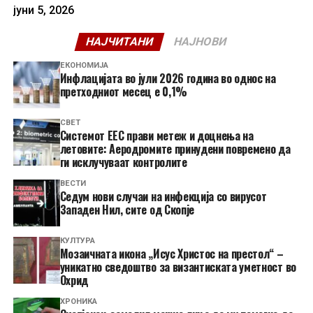
јуни 5, 2026
НАЈЧИТАНИ
НАЈНОВИ
ЕКОНОМИЈА
Инфлацијата во јули 2026 година во однос на
претходниот месец е 0,1%
СВЕТ
Системот ЕЕС прави метеж и доцнења на
летовите: Аеродромите принудени повремено да
ги исклучуваат контролите
ВЕСТИ
Седум нови случаи на инфекција со вирусот
Западен Нил, сите од Скопје
КУЛТУРА
Мозаичната икона „Исус Христос на престол“ –
уникатно сведоштво за византиската уметност во
Охрид
ХРОНИКА