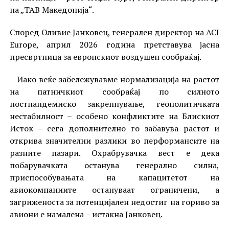
на „ТАВ Македонија“.
Според Оливие Јанковец, генерален директор на ACI
Europe, април 2026 година претставува јасна
пресвртница за европскиот воздушен сообраќај.
– Иако веќе забележувавме нормализација на растот
на патничкиот сообраќај по силното
постпандемиско закрепнување, геополитичката
нестабилност – особено конфликтите на Блискиот
Исток – сега дополнително го забавува растот и
открива значителни разлики во перформансите на
разните пазари. Охрабрувачка вест е дека
побарувачката останува генерално силна,
приспособувањата на капацитетот на
авиокомпаниите остануваат ограничени, а
загриженоста за потенцијален недостиг на гориво за
авиони е намалена – истакна Јанковец.