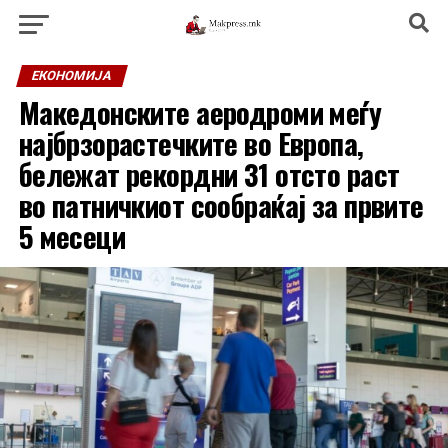
ЕКОНОМИЈА
Македонските аеродроми меѓу
најбрзорастечките во Европа,
бележат рекордни 31 отсто раст
во патничкиот сообраќај за првите
5 месеци