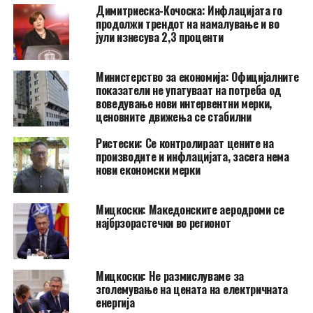
Димитриеска-Кочоска: Инфлацијата го
продолжи трендот на намалување и во
јули изнесува 2,3 проценти
Министерство за економија: Официјалните
показатели не упатуваат на потреба од
воведување нови интервентни мерки,
ценовните движења се стабилни
Ристески: Се контролираат цените на
производите и инфлацијата, засега нема
нови економски мерки
Мицкоски: Македонските аеродроми се
најбрзорастечки во регионот
Мицкоски: Не размислуваме за
зголемување на цената на електричната
енергија