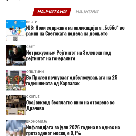
НАЈЧИТАНИ
НАЈНОВИ
ВЕСТИ
ИЈЗ: Нови содржини на апликацијата „Беббо“ во
рамки на Светската недела на доењето
СВЕТ
Истражување: Рејтингот на Зеленски под
рејтингот на генералите
ОПШТИНИ
Во Прилеп почнуваат одбележувањата на 25-
годишнината од Карпалак
СКОПЈЕ
​Овој викенд бесплатно кино на отворено во
Драчево
ЕКОНОМИЈА
Инфлацијата во јули 2026 година во однос на
претходниот месец е 0,1%