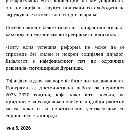
ратификувано сите конвенции на Меѓународната
организација на трудот поврзани со слободата на
здружување и колективното договарање.
Посебен акцент беше ставен на социјалниот дијалог
како клучен механизам во креирањето политики.
-Ниту една успешна реформа не може да се
спроведе без силен и искрен социјален дијалог.
Дијалогот е најефикасниот пат до одржливи
решенија- потенцираше Дурмиши.
Тој најави и дека наскоро ќе биде потпишана новата
Програма за достоинствена работа за периодот
2026–2030 година, која, како што посочи, ќе
придонесе за создавање повеќе и подобри работни
места, како и за понатамошно усогласување со
европските стандарди.
јуни 5, 2026