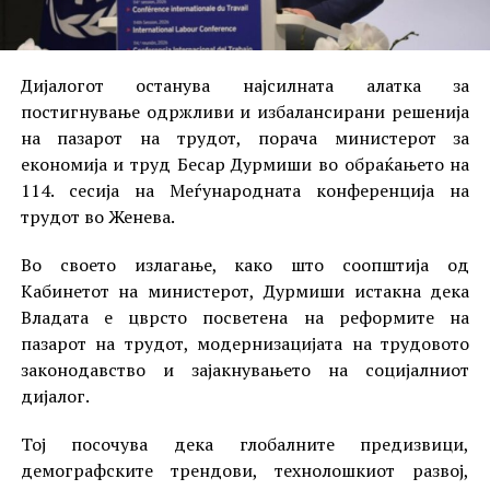
Дијалогот останува најсилната алатка за
постигнување одржливи и избалансирани решенија
на пазарот на трудот, порача министерот за
економија и труд Бесар Дурмиши во обраќањето на
114. сесија на Меѓународната конференција на
трудот во Женева.
Во своето излагање, како што соопштија од
Кабинетот на министерот, Дурмиши истакна дека
Владата е цврсто посветена на реформите на
пазарот на трудот, модернизацијата на трудовото
законодавство и зајакнувањето на социјалниот
дијалог.
Тој посочува дека глобалните предизвици,
демографските трендови, технолошкиот развој,