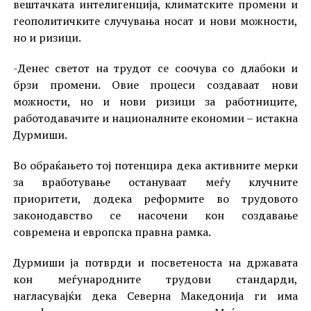
вештачката интелигенција, климатските промени и
геополитичките случувања носат и нови можности,
но и ризици.
-Денес светот на трудот се соочува со длабоки и
брзи промени. Овие процеси создаваат нови
можности, но и нови ризици за работниците,
работодавачите и националните економии – истакна
Дурмиши.
Во обраќањето тој потенцира дека активните мерки
за вработување остануваат меѓу клучните
приоритети, додека реформите во трудовото
законодавство се насочени кон создавање
современа и европска правна рамка.
Дурмиши ја потврди и посветеноста на државата
кон меѓународните трудови стандарди,
нагласувајќи дека Северна Македонија ги има