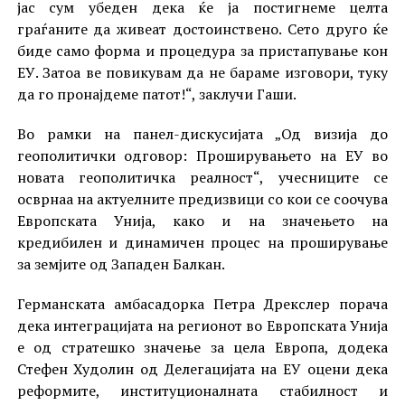
јас сум убеден дека ќе ја постигнеме целта
граѓаните да живеат достоинствено. Сето друго ќе
биде само форма и процедура за пристапување кон
ЕУ. Затоа ве повикувам да не бараме изговори, туку
да го пронајдеме патот!“, заклучи Гаши.
Во рамки на панел-дискусијата „Од визија до
геополитички одговор: Проширувањето на ЕУ во
новата геополитичка реалност“, учесниците се
осврнаа на актуелните предизвици со кои се соочува
Европската Унија, како и на значењето на
кредибилен и динамичен процес на проширување
за земјите од Западен Балкан.
Германската амбасадорка Петра Дрекслер порача
дека интеграцијата на регионот во Европската Унија
е од стратешко значење за цела Европа, додека
Стефен Худолин од Делегацијата на ЕУ оцени дека
реформите, институционалната стабилност и