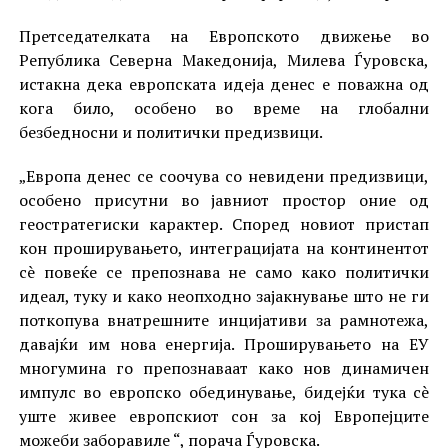
Претседателката на Европското движење во
Република Северна Македонија, Милева Ѓуровска,
истакна дека европската идеја денес е поважна од
кога било, особено во време на глобални
безбедносни и политички предизвици.
„Европа денес се соочува со невидени предизвици,
особено присутни во јавниот простор оние од
геостратегиски карактер. Според новиот пристап
кон проширувањето, интеграцијата на континентот
сè повеќе се препознава не само како политички
идеал, туку и како неопходно зајакнување што не ги
поткопува внатрешните инцијативи за рамнотежа,
давајќи им нова енергија. Проширувањето на ЕУ
многумина го препознаваат како нов динамичен
импулс во европско обединување, бидејќи тука сè
уште живее европскиот сон за кој Европејците
можеби заборавиле “, порача Ѓуровска.