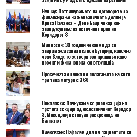
Нупнау: Потпишувањето на договорите за
финансирање на железничката делница
Крива Паланка – Деве Баир чекор кон
заокружување на источниот крак на
Коридорот 8
Мицкоски: 30 години чекавме да се
заврши железницата кон Бугарија, конечно
оваа Влада го затвори ова прашање како
проект и финансиска конструкција
Просечната оценка од полагањето на сите
три типа матура е 3,66
Николоски: Почнуваме со реализација на
третата секција од железничкиот Коридор
8, Македонија станува раскрсница на
Балканот
Клековски: Најголем дел од пациентите сo