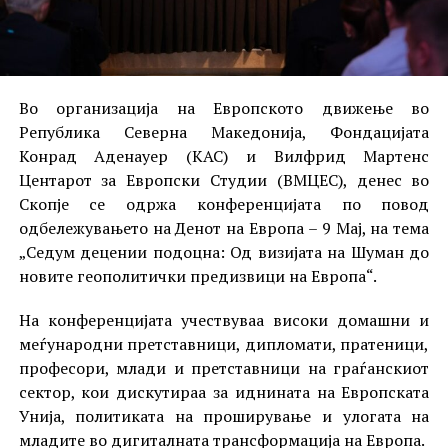
Во организација на Европското движење во
Република Северна Македонија, Фондацијата
Конрад Аденауер (КАС) и Вилфрид Мартенс
Центарот за Европски Студии (ВМЦЕС), денес во
Скопје се одржа конференцијата по повод
одбележувањето на Денот на Европа – 9 Мај, на тема
„Седум децении подоцна: Од визијата на Шуман до
новите геополитички предизвици на Европа“.
На конференцијата учествуваа високи домашни и
меѓународни претставници, дипломати, пратеници,
професори, млади и претставници на граѓанскиот
сектор, кои дискутираа за иднината на Европската
Унија, политиката на проширување и улогата на
младите во дигиталната трансформација на Европа.