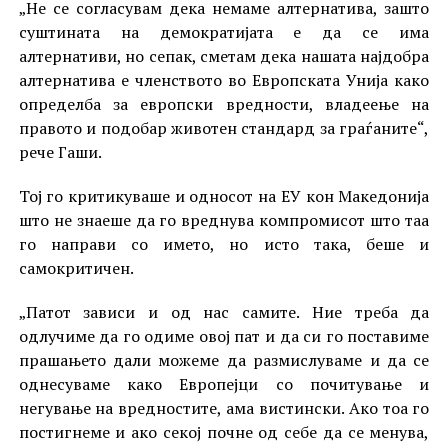
„Не се согласувам дека немаме алтернатива, зашто
суштината на демократијата е да се има
алтернативи, но сепак, сметам дека нашата најдобра
алтернатива е членството во Европската Унија како
определба за европски вредности, владеење на
правото и подобар животен стандард за граѓаните“,
рече Гаши.
Тој го критикуваше и односот на ЕУ кон Македонија
што не знаеше да го вреднува компромисот што таа
го направи со името, но исто така, беше и
самокритичен.
„Патот зависи и од нас самите. Ние треба да
одлучиме да го одиме овој пат и да си го поставиме
прашањето дали можеме да размислуваме и да се
однесуваме како Европејци со почитување и
негување на вредностите, ама вистински. Ако тоа го
постигнеме и ако секој почне од себе да се менува,