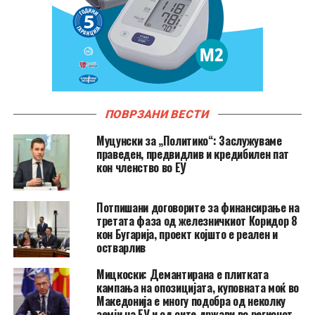
ПОВРЗАНИ ВЕСТИ
Муцунски за „Политико“: Заслужуваме
праведен, предвидлив и кредибилен пат
кон членство во ЕУ
Потпишани договорите за финансирање на
третата фаза од железничкиот Коридор 8
кон Бугарија, проект којшто е реален и
остварлив
Мицкоски: Демантирана е плитката
кампања на опозицијата, куповната моќ во
Македонија е многу подобра од неколку
земји на ЕУ и од сите држави во регионот