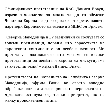
Официјалниот претставник на КАС, Даниел Браун,
изрази задоволство за можноста да го обележи
Денот на Европа заедно со, како што рече, нашите
партнери Европското движење и ВМЦЕС од Брисел.
„Северна Македонија и ЕУ заеднички се соочуваат со
големи предизвици, поради што соработката на
европскиот континент е од особена важност. Ми
претставува задоволство што можеме со високи
претставници од земјата и Европа да дискутираме
за актуелни теми“ – изјави Даниел Браун.
Претседателот на Собранието на Република Северна
Македонија, Африм Гаши, во своето воведно
обраќање нагласи дека европската перспектива на
државата останува стратешки приоритет, но на
малку провокативен начин.