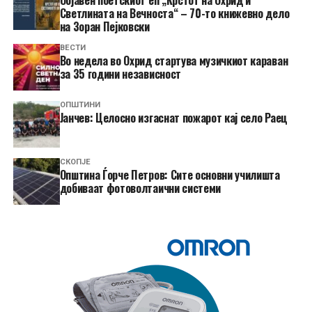
Објавен поетскиот еп „Крстот на Охрид и
Светлината на Вечноста“ – 70-то книжевно дело
на Зоран Пејковски
ВЕСТИ
Во недела во Охрид стартува музичкиот караван
за 35 години независност
ОПШТИНИ
Јанчев: Целосно изгаснат пожарот кај село Раец
СКОПЈЕ
Општина Ѓорче Петров: Сите основни училишта
добиваат фотоволтаични системи