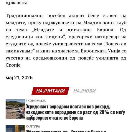
државата.
Традиционално, посебен акцент беше ставен на
младите, преку одржувањето на Младинскиот клуб
на тема „Младите и дигитална Европа: Од
следбеници кон лидери“, ораторски натпревар на
студенти од повеќе универзитети на тема „Зошто си
заминуваме“ и квиз на знаење за Европската Унија со
учество на средношколци од повеќе училишта од
Скопје.
мај 21, 2026
НАЈЧИТАНИ
НАЈНОВИ
ЕКОНОМИЈА
Охридскиот аеродром постави нов рекорд,
македонските аеродроми со раст од 28% се меѓу
најбрзорастечките во Европа
КУЛТУРА