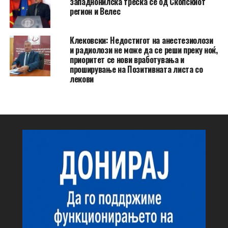
западнонилска треска се од Скопскиот
регион и Велес
Клековски: Недостигот на анестезиолози
и радиолози не може да се реши преку ноќ,
приоритет се нови вработувања и
проширување на Позитивната листа со
лекови