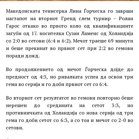
Македонската тенисерка Лина Ѓорческа го заврши
настапот на вториот Гренд слем турнир – Ролан
Гарос откако во првото коло од квалификациите
загуби од 17. носителка Сузан Ламенс од Холандија
со 2:0 во сетови (6:4 и 6:2). Мечот траеше 69 минути
и беше прекинат во првиот сет при 2:2 во гемови
поради дожд.
Во продолжението од мечот Ѓорческа дојде до
предност од 4:3, но ривалката успеа да освои три
гема во серија и го доби првиот сет со 6:4.
Во вториот сет резултатот во гемови повторно беше
нерешен до средината на сетот 3:3, но
противничката од Холандија со нова серија од три
гема го доби сетот со 6:3, а со тоа и мечот со 2-0 во
сетови.