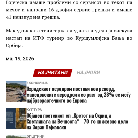
Ѓорческа имаше проблеми со сервисот во текот на
мечот и направи 16 двојни сервис грешки и имаше
41 неизнудена грешка.
Македонската тенисерка следната недела ја очекува
настап на ИТФ турнир во Куршумлијска Бања во
Србија.
мај 19, 2026
НАЈЧИТАНИ
НАЈНОВИ
ЕКОНОМИЈА
Охридскиот аеродром постави нов рекорд,
македонските аеродроми со раст од 28% се меѓу
најбрзорастечките во Европа
КУЛТУРА
Објавен поетскиот еп „Крстот на Охрид и
Светлината на Вечноста“ – 70-то книжевно дело
на Зоран Пејковски
ОПШТИНИ