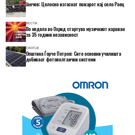
Јанчев: Целосно изгаснат пожарот кај село Раец
ВЕСТИ
Во недела во Охрид стартува музичкиот караван
за 35 години независност
СКОПЈЕ
Општина Ѓорче Петров: Сите основни училишта
добиваат фотоволтаични системи