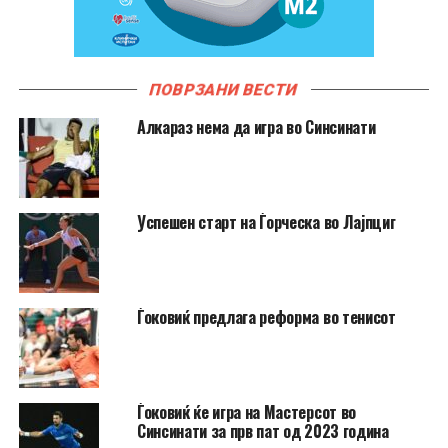
ПОВРЗАНИ ВЕСТИ
Алкараз нема да игра во Синсинати
Успешен старт на Ѓорческа во Лајпциг
Ѓоковиќ предлага реформа во тенисот
Ѓоковиќ ќе игра на Мастерсот во
Синсинати за прв пат од 2023 година