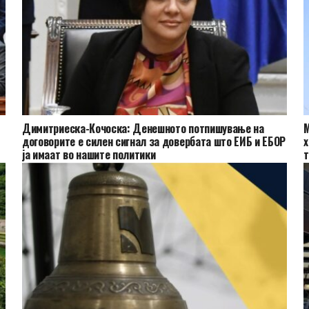
Димитриеска-Кочоска: Денешното потпишување на
М
договорите е силен сигнал за довербата што ЕИБ и ЕБОР
х
ја имаат во нашите политики
т