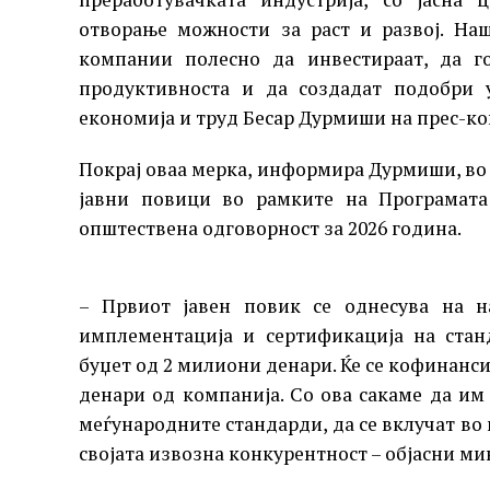
отворање можности за раст и развој. На
компании полесно да инвестираат, да го
продуктивноста и да создадат подобри у
економија и труд Бесар Дурмиши на прес-к
Покрај оваа мерка, информира Дурмиши, во 
јавни повици во рамките на Програмата
општествена одговорност за 2026 година.
– Првиот јавен повик се однесува на н
имплементација и сертификација на стан
буџет од 2 милиони денари. Ќе се кофинанси
денари од компанија. Со ова сакаме да и
меѓународните стандарди, да се вклучат во 
својата извозна конкурентност – објасни ми