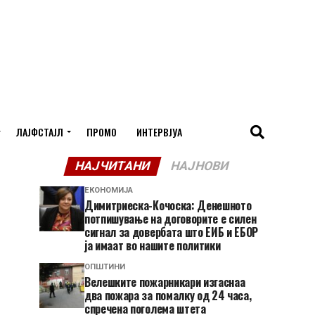
ЛАЈФСТАЈЛ
ПРОМО
ИНТЕРВЈУА
НАЈЧИТАНИ
НАЈНОВИ
ЕКОНОМИЈА
Димитриеска-Кочоска: Денешното
потпишување на договорите е силен
сигнал за довербата што ЕИБ и ЕБОР
ја имаат во нашите политики
ОПШТИНИ
Велешките пожарникари изгаснаа
два пожара за помалку од 24 часа,
спречена поголема штета