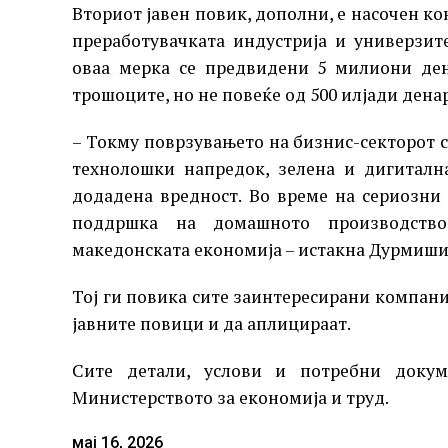
Вториот јавен повик, дополни, е насочен к
преработувачката индустрија и универзит
оваа мерка се предвидени 5 милиони ден
трошоците, но не повеќе од 500 илјади дена
– Токму поврзувањето на бизнис-секторот с
технолошки напредок, зелена и дигиталн
додадена вредност. Во време на сериозн
поддршка на домашното производство
македонската економија – истакна Дурмиши
Тој ги повика сите заинтересирани компани
јавните повици и да аплицираат.
Сите детали, услови и потребни докум
Министерството за економија и труд.
мај 16, 2026