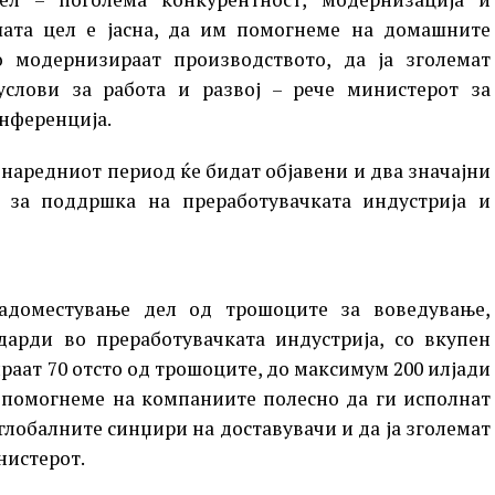
шата цел е јасна, да им помогнеме на домашните
 модернизираат производството, да ја зголемат
слови за работа и развој – рече министерот за
онференција.
наредниот период ќе бидат објавени и два значајни
 за поддршка на преработувачката индустрија и
адоместување дел од трошоците за воведување,
дарди во преработувачката индустрија, со вкупен
раат 70 отсто од трошоците, до максимум 200 илјади
м помогнеме на компаниите полесно да ги исполнат
глобалните синџири на доставувачи и да ја зголемат
нистерот.