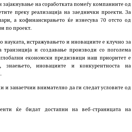
он зајакнување на соработката помеѓу компаниите од
етите преку реализација на заеднички проекти. За
ари, а кофинансирањето ќе изнесува 70 отсто од
ри по проект.
о науката, истражувањето и иновациите е клучно за
а транзиција и создавање производи со поголема
и глобални економски предизвици наш приоритет е
, знаењето, иновациите и конкурентноста на
.
и и занаетчии внимателно да ги следат условите од
енти ќе бидат достапни на веб-страницата на