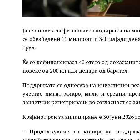
Јавен повик за финансиска поддршка на микр
се обезбедени 11 милиони и 340 илјади ден
труд.
Ќе се кофинансираат 40 отсто од докажанит
повеќе од 200 илјади денари од барател.
Поддршката се однесува на инвестиции реал
учество имаат микро, мали и средни пре
занаетчии регистрирани во согласност со з
Крајниот рок за аплицирање е 30 јуни 2026 г
– Продолжуваме со конкретна поддршк
преработувачката индустрија, со јасна 