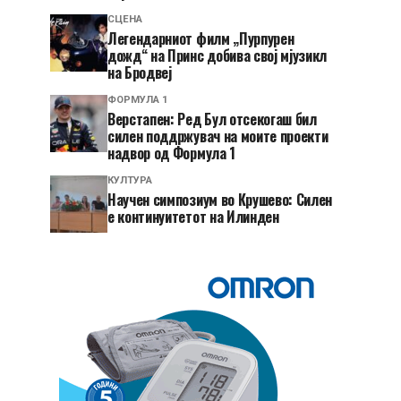
СЦЕНА
Легендарниот филм „Пурпурен
дожд“ на Принс добива свој мјузикл
на Бродвеј
ФОРМУЛА 1
Верстапен: Ред Бул отсекогаш бил
силен поддржувач на моите проекти
надвор од Формула 1
КУЛТУРА
Научен симпозиум во Крушево: Силен
е континуитетот на Илинден