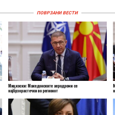
ПОВРЗАНИ ВЕСТИ
Мицкоски: Македонските аеродроми се
М
најбрзорастечки во регионот
н