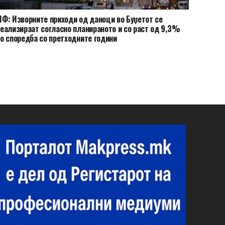
Ф: Изворните приходи од даноци во Буџетот се
еализираат согласно планираното и со раст од 9,3%
о споредба со претходните години