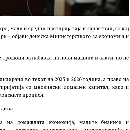
о, мали и средни претпријатија и занаетчии, со кој
ари – објави денеска Министерството за економија и
е трошоци за набавка на нови машини и алати, но не
изирани во текот на 2025 и 2026 година, а право на
тпријатија со мнозински домашен капитал, како и
аконските прописи.
одина.
а на домашната економија, малите бизниси и
цел – поголема конкурентност, модернизација и