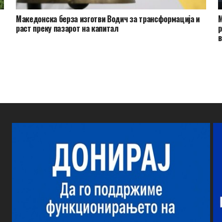
Македонска берза изготви Водич за трансформација и
М
раст преку пазарот на капитал
р
в