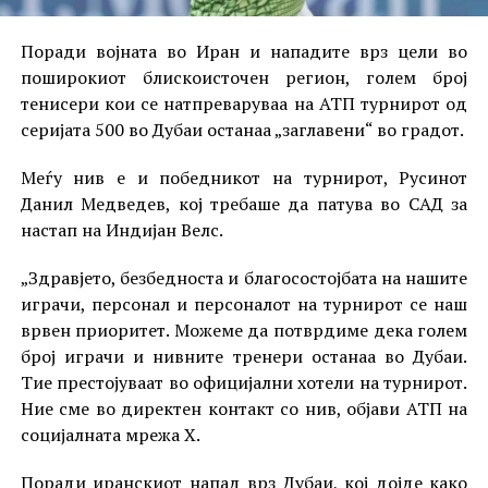
Поради војната во Иран и нападите врз цели во
поширокиот блискоисточен регион, голем број
тенисери кои се натпреваруваа на АТП турнирот од
серијата 500 во Дубаи останаа „заглавени“ во градот.
Меѓу нив е и победникот на турнирот, Русинот
Данил Медведев, кој требаше да патува во САД за
настап на Индијан Велс.
„Здравјето, безбедноста и благосостојбата на нашите
играчи, персонал и персоналот на турнирот се наш
врвен приоритет. Можеме да потврдиме дека голем
број играчи и нивните тренери останаа во Дубаи.
Тие престојуваат во официјални хотели на турнирот.
Ние сме во директен контакт со нив, објави АТП на
социјалната мрежа X.
Поради иранскиот напад врз Дубаи, кој дојде како