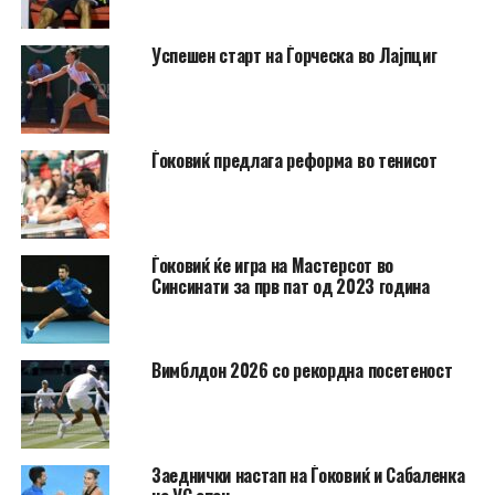
Успешен старт на Ѓорческа во Лајпциг
Ѓоковиќ предлага реформа во тенисот
Ѓоковиќ ќе игра на Мастерсот во
Синсинати за прв пат од 2023 година
Вимблдон 2026 со рекордна посетеност
Заеднички настап на Ѓоковиќ и Сабаленка