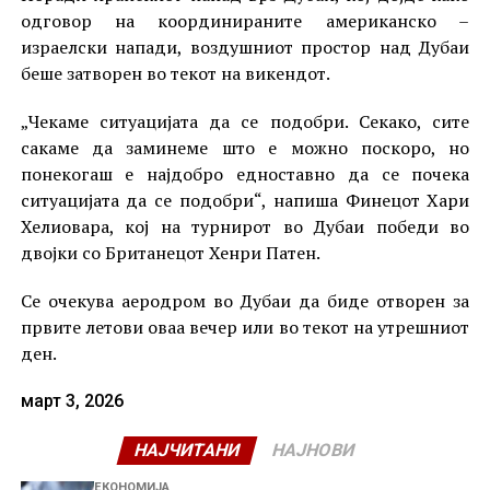
одговор на координираните американско –
израелски напади, воздушниот простор над Дубаи
беше затворен во текот на викендот.
„Чекаме ситуацијата да се подобри. Секако, сите
сакаме да заминеме што е можно поскоро, но
понекогаш е најдобро едноставно да се почека
ситуацијата да се подобри“, напиша Финецот Хари
Хелиовара, кој на турнирот во Дубаи победи во
двојки со Британецот Хенри Патен.
Се очекува аеродром во Дубаи да биде отворен за
првите летови оваа вечер или во текот на утрешниот
ден.
март 3, 2026
НАЈЧИТАНИ
НАЈНОВИ
ЕКОНОМИЈА