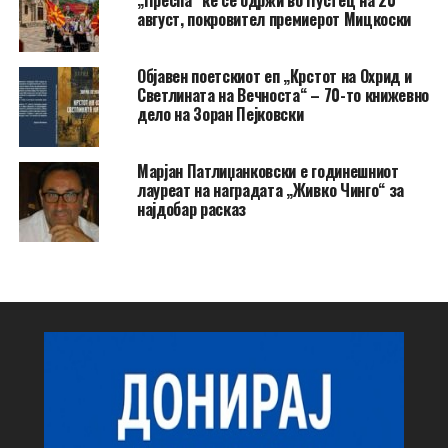
„Преспа“ ќе се одржи во Пустец на 20
август, покровител премиерот Мицкоски
Објавен поетскиот еп „Крстот на Охрид и
Светлината на Вечноста“ – 70-то книжевно
дело на Зоран Пејковски
Марјан Патлиџанковски е годинешниот
лауреат на наградата „Живко Чинго“ за
најдобар расказ