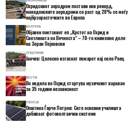
ЕКОНОМИЈА
Охридскиот аеродром постави нов рекорд,
македонските аеродроми со раст од 28% се меѓу
најбрзорастечките во Европа
КУЛТУРА
Објавен поетскиот еп „Крстот на Охрид и
Светлината на Вечноста“ – 70-то книжевно дело
на Зоран Пејковски
ОПШТИНИ
Јанчев: Целосно изгаснат пожарот кај село Раец
ВЕСТИ
Во недела во Охрид стартува музичкиот караван
за 35 години независност
СКОПЈЕ
Општина Ѓорче Петров: Сите основни училишта
добиваат фотоволтаични системи