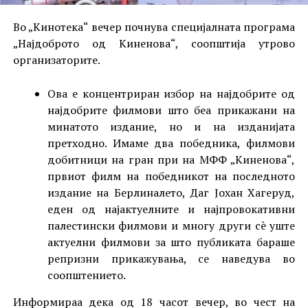
Во „Кинотека“ вечер почнува специјалната програма
„Најдоброто од Киненова“, соопштија утрово
организаторите.
Ова е концентриран избор на најдобрите од
најдобрите филмови што беа прикажани на
минатото издание, но и на изданијата
претходно. Имаме два победника, филмови
добитници на гран при на МФФ „Киненова“,
првиот филм на победникот на последното
издание на Берлиналето, Даг Јохан Хагеруд,
еден од најактуелните и најпровокативни
палестински филмови и многу други сè уште
актуелни филмови за што публиката бараше
репризни прикажувања, се наведува во
соопштението.
Информираа дека од 18 часот вечер, во чест на