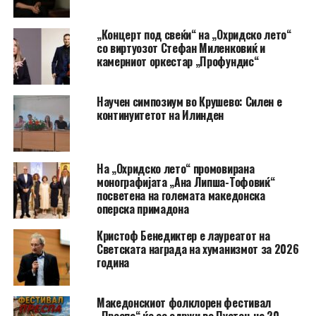
„Концерт под свеќи“ на „Охридско лето“
со виртуозот Стефан Миленковиќ и
камерниот оркестар „Профундис“
Научен симпозиум во Крушево: Силен е
континуитетот на Илинден
На „Охридско лето“ промовирана
монографијата „Ана Липша-Тофовиќ“
посветена на големата македонска
оперска примадона
Кристоф Бенедиктер е лауреатот на
Светската награда на хуманизмот за 2026
година
Македонскиот фолклорен фестивал