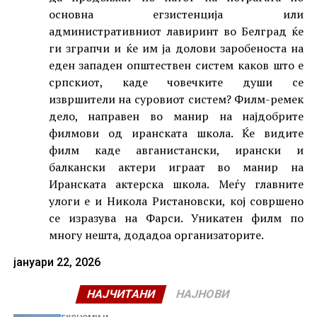
основна егзистенција или
административниот лавиринт во Белград ќе
ги зграпчи и ќе им ја долови заробеноста на
еден западен општествен систем каков што е
српскиот, каде човечките души се
извршители на суровиот систем? Филм-ремек
дело, направен во манир на најдобрите
филмови од иранската школа. Ќе видите
филм каде авганистански, ирански и
балкански актери играат во манир на
Иранската актерска школа. Меѓу главните
улоги е и Никола Ристановски, кој совршено
се изразува на Фарси. Уникатен филм по
многу нешта, додадоа организаторите.
јануари 22, 2026
НАЈЧИТАНИ
НАЈНОВИ