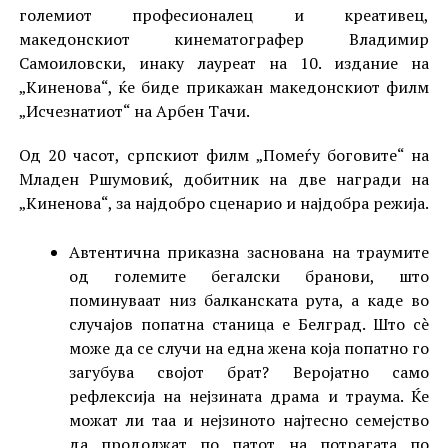
големиот професионалец и креативец,
македонскиот кинематографер Владимир
Самоиловски, инаку лауреат на 10. издание на
„Киненова“, ќе биде прикажан македонскиот филм
„Исчезнатиот“ на Арбен Тачи.
Од 20 часот, српскиот филм „Помеѓу боговите“ на
Младен Ршумовиќ, добитник на две награди на
„Киненова“, за најдобро сценарио и најдобра режија.
Автентична приказна заснована на траумите
од големите бегалски бранови, што
поминуваат низ балканската рута, а каде во
случајов попатна станица е Белград. Што сè
може да се случи на една жена која попатно го
загубува својот брат? Веројатно само
рефлексија на нејзината драма и траума. Ќе
можат ли таа и нејзиното најтесно семејство
да продолжат по патот на потрагата по