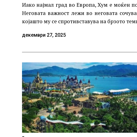
Иако најмал град во Европа, Хум е моќен п
Неговата важност лежи во неговата сочува
којашто му се спротивставува на брзото те
декември 27, 2025