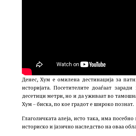
Денес, Хум е омилена дестинација за пат
историјата. Посетителите доаѓаат заради
десетици метри, но и да уживаат во тамошнат
Хум – биска, по кое градот е широко познат.
Глаголичката алеја, исто така, има посебно
историско и јазично наследство на оваа обла