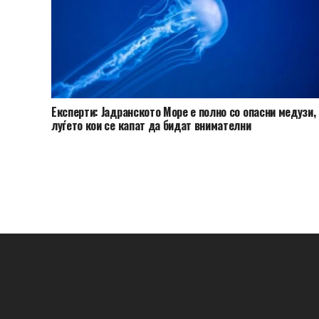
Експерти: Јадранското Море е полно со опасни медузи,
луѓето кои се капат да бидат внимателни