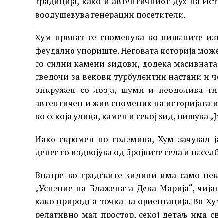
традиција, како и автентичниот дух на Истр
воодушевува генерации посетители.
Хум првпат се споменува во пишаните изво
феудално упориште. Неговата историја може
со силни камени ѕидови, додека масивната 
сведочи за векови турбулентни настани и че
опкружен со лозја, шуми и неодолива ти
автентичен и жив споменик на историјата и
во секоја улица, камен и секој ѕид, пишува „
Иако скромен по големина, Хум зачувал ј
денес го издвојува од бројните села и насел
Внатре во градските ѕидини има само нек
„Успение на Блажената Дева Марија“, чиј
како природна точка на ориентација. Во Хум
релативно мал простор, секој детаљ има с