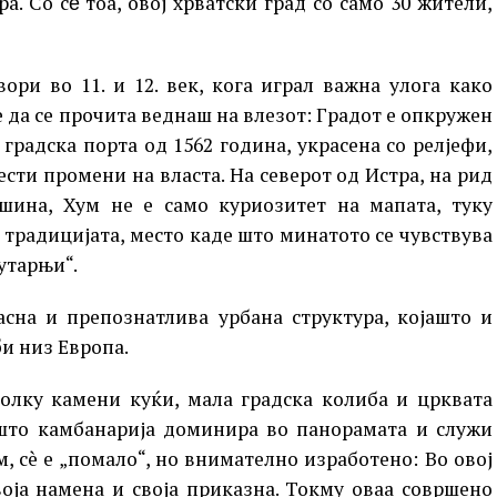
а. Со сѐ тоа, овој хрватски град со само 30 жители,
ри во 11. и 12. век, кога играл важна улога како
 да се прочита веднаш на влезот: Градот е опкружен
градска порта од 1562 година, украсена со релјефи,
сти промени на власта. На северот од Истра, на рид
шина, Хум не е само куриозитет на мапата, туку
 традицијата, место каде што минатото се чувствува
Јутарњи“.
асна и препознатлива урбана структура, којашто и
би низ Европа.
олку камени куќи, мала градска колиба и црквата
ашто камбанарија доминира во панорамата и служи
, сè е „помало“, но внимателно изработено: Во овој
воја намена и своја приказна. Токму оваа совршено