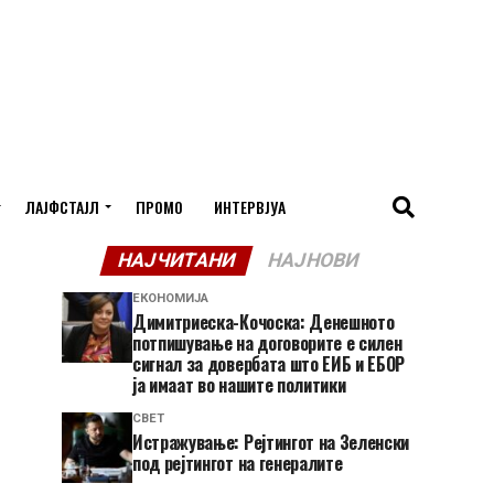
ЛАЈФСТАЈЛ
ПРОМО
ИНТЕРВЈУА
НАЈЧИТАНИ
НАЈНОВИ
ЕКОНОМИЈА
Димитриеска-Кочоска: Денешното
потпишување на договорите е силен
сигнал за довербата што ЕИБ и ЕБОР
ја имаат во нашите политики
СВЕТ
Истражување: Рејтингот на Зеленски
под рејтингот на генералите