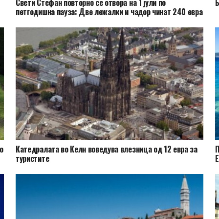
Свети Стефан повторно се отвора на 1 јули по
Б
петгодишна пауза: Две лежалки и чадор чинат 240 евра
о
Катедралата во Келн воведува влезница од 12 евра за
П
туристите
Е