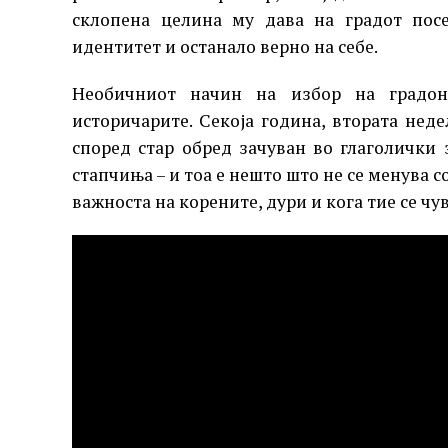
склопена целина му дава на градот посе
идентитет и останало верно на себе.
Необичниот начин на избор на градон
историчарите. Секоја година, втората недел
според стар обред зачуван во глаголички 
стапчиња – и тоа е нешто што не се менува со
важноста на корените, дури и кога тие се чу