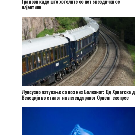
Градови каде што хотелите со пет ѕвездички се
најевтини
Луксузно патување со воз низ Балканот: Од Хрватска д
Венеција во стилот на легендарниот Ориент експрес