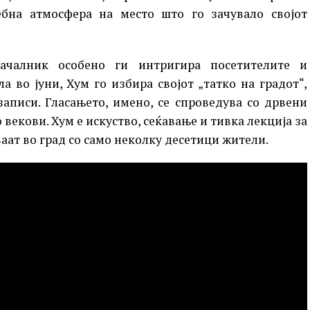
бна атмосфера на место што го зачувало својот
ачалник особено ги интригира посетителите и
а во јуни, Хум го избира својот „татко на градот“,
записи. Гласањето, имено, се спроведува со дрвени
 векови. Хум е искуство, сеќавање и тивка лекција за
ваат во град со само неколку десетици жители.