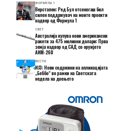
ФОРМУЛА 1
Верстапен: Ред Бул отсекогаш бил
силен поддржувач на моите проекти
надвор од Формула 1
СВЕТ
Австралија купува нови американски
ракети за 475 милиони долари: Прва
земја надвор од САД со оружјето
АИМ-260
ВЕСТИ
ИЈЗ: Нови содржини на апликацијата
„Беббо“ во рамки на Светската
недела на доењето