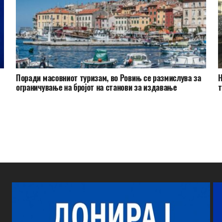
Поради масовниот туризам, во Ровињ се размислува за
Н
ограничување на бројот на станови за издавање
т