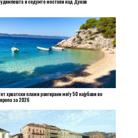
удимпешта и седумте мостови над Дунав
ет хрватски плажи рангирани меѓу 50 најубави во
вропа за 2026