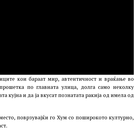
ниците кои бараат мир, автентичност и враќање во
 прошетка по главната улица, долга само неколку
а кујна и да ја вкусат познатата ракија од имела од
 место, поврзувајќи го Хум со поширокото културно,
ст.