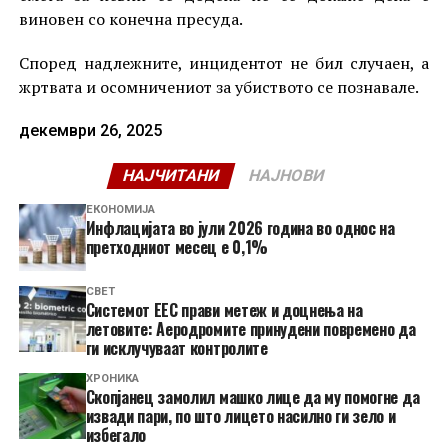
виновен со конечна пресуда.
Според надлежните, инцидентот не бил случаен, а
жртвата и осомничениот за убиството се познавале.
декември 26, 2025
НАЈЧИТАНИ
НАЈНОВИ
ЕКОНОМИЈА
Инфлацијата во јули 2026 година во однос на
претходниот месец е 0,1%
СВЕТ
Системот ЕЕС прави метеж и доцнења на
летовите: Аеродромите принудени повремено да
ги исклучуваат контролите
ХРОНИКА
Скопјанец замолил машко лице да му помогне да
извади пари, по што лицето насилно ги зело и
избегало