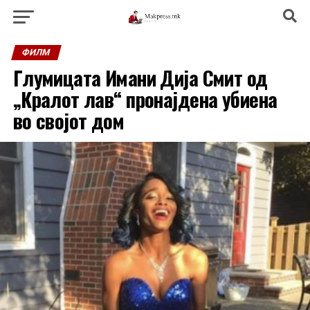
ФИЛМ
Глумицата Имани Дија Смит од
„Кралот лав“ пронајдена убиена
во својот дом