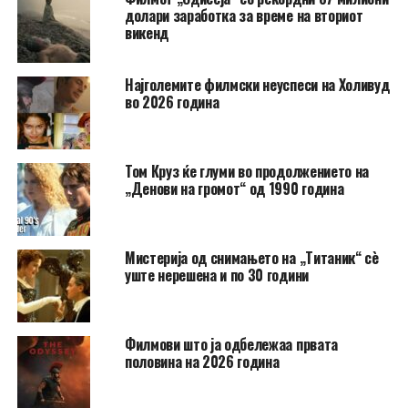
долари заработка за време на вториот
викенд
Најголемите филмски неуспеси на Холивуд
во 2026 година
Том Круз ќе глуми во продолжението на
„Денови на громот“ од 1990 година
Мистерија од снимањето на „Титаник“ сè
уште нерешена и по 30 години
Филмови што ја одбележаа првата
половина на 2026 година