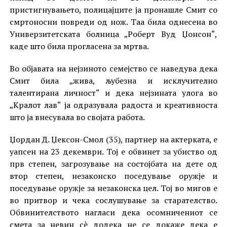
пристигнувањето, полицајците ја пронашле Смит со
смртоносни повреди од нож. Таа била однесена во
Универзитетската болница „Роберт Вуд Џонсон“,
каде што била прогласена за мртва.
Во објавата на нејзиното семејство се наведува дека
Смит била „жива, љубезна и исклучително
талентирана личност“ и дека нејзината улога во
„Кралот лав“ ја одразувала радоста и креативноста
што ја внесувала во својата работа.
Џордан Д. Џексон-Смол (35), партнер на актерката, е
уапсен на 23 декември. Тој е обвинет за убиство од
прв степен, загрозување на состојбата на дете од
втор степен, незаконско поседување оружје и
поседување оружје за незаконска цел. Тој во мигов е
во притвор и чека сослушување за старателство.
Обвинителството нагласи дека осомничениот се
смета за невин сè додека не се докаже дека е