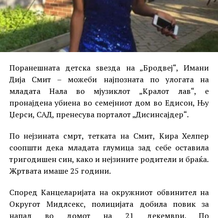
Поранешната детска ѕвезда на „Бродвеј“, Имани
Дија Смит – можеби најпозната по улогата на
младата Нала во мјузиклот „Кралот лав“, е
пронајдена убиена во семејниот дом во Едисон, Њу
Џерси, САД, пренесува порталот „Дисинсајдер“.
По нејзината смрт, тетката на Смит, Кира Хелпер
соопшти дека младата глумица зад себе оставила
тригодишен син, како и нејзините родители и браќа.
Жртвата имаше 25 години.
Според Канцеларијата на окружниот обвинител на
Округот Мидлсекс, полицијата добила повик за
напад во домот на 21 декември. По