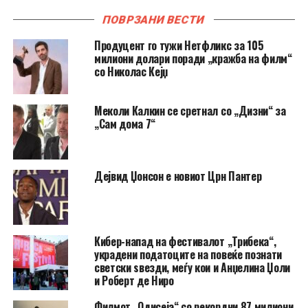
ПОВРЗАНИ ВЕСТИ
Продуцент го тужи Нетфликс за 105
милиони долари поради „кражба на филм“
со Николас Кејџ
Меколи Калкин се сретнал со „Дизни“ за
„Сам дома 7“
Дејвид Џонсон е новиот Црн Пантер
Кибер-напад на фестивалот „Трибека“,
украдени податоците на повеќе познати
светски ѕвезди, меѓу кои и Анџелина Џоли
и Роберт де Ниро
Филмот „Одисеја“ со рекордни 87 милиони