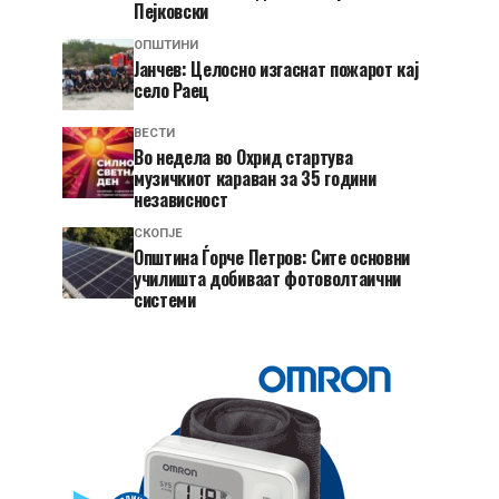
Пејковски
ОПШТИНИ
Јанчев: Целосно изгаснат пожарот кај
село Раец
ВЕСТИ
Во недела во Охрид стартува
музичкиот караван за 35 години
независност
СКОПЈЕ
Општина Ѓорче Петров: Сите основни
училишта добиваат фотоволтаични
системи