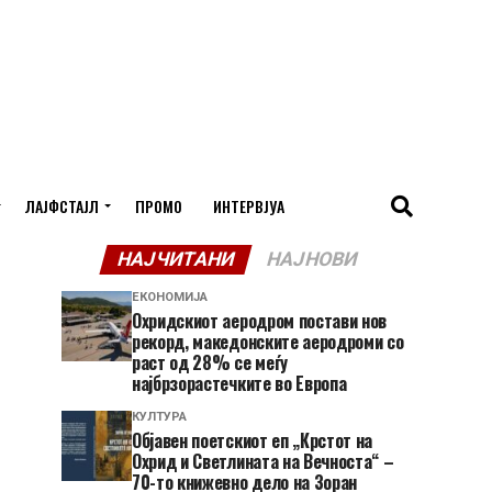
ЛАЈФСТАЈЛ
ПРОМО
ИНТЕРВЈУА
НАЈЧИТАНИ
НАЈНОВИ
ЕКОНОМИЈА
Охридскиот аеродром постави нов
рекорд, македонските аеродроми со
раст од 28% се меѓу
најбрзорастечките во Европа
КУЛТУРА
Објавен поетскиот еп „Крстот на
Охрид и Светлината на Вечноста“ –
70-то книжевно дело на Зоран