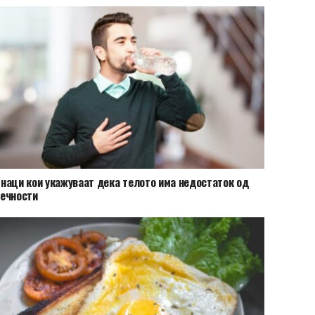
наци кои укажуваат дека телото има недостаток од
ечности