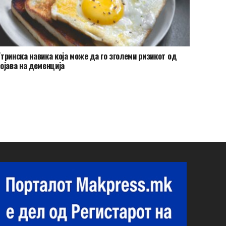
тринска навика која може да го зголеми ризикот од
ојава на деменција