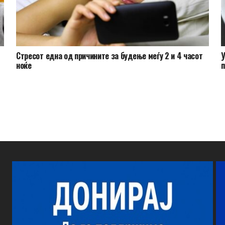
Стресот една од причините за будење меѓу 2 и 4 часот
У
ноќе
п