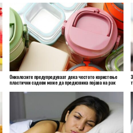
Онколозите предупредуваат дека честото користење
З
пластични садови може да предизвика појава на рак
т