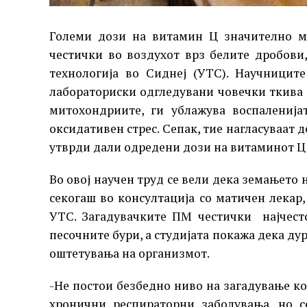
Големи дози на витамин Ц значително мо
честички во воздухот врз белите дробови
технологија во Сиднеј (УТС). Научницит
лабораториски одгледувани човечки ткива 
митохондриите, ги ублажува воспаленија
оксидативен стрес. Сепак, тие нагласуваат 
утврди дали одредени дози на витаминот Ц 
Во овој научен труд се вели дека земањето 
секогаш во консултација со матичен лекар
УТС. Загадувачките ПМ честички најчест
песочните бури, а студијата покажа дека д
оштетувања на организмот.
-Не постои безбедно ниво на загадување к
хронични респираторни заболувања, но 