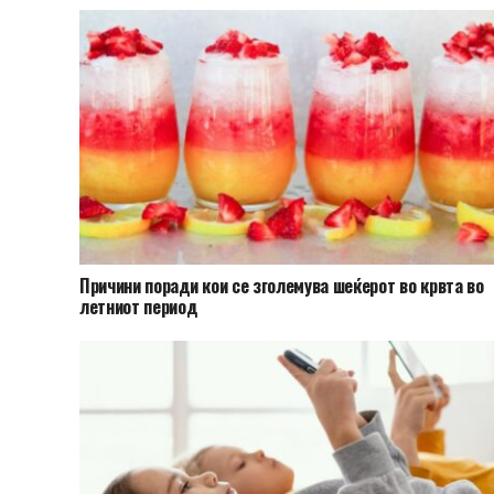
Причини поради кои се зголемува шеќерот во крвта во
летниот период