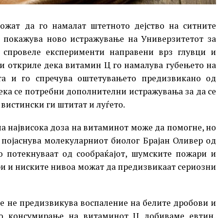
жат да го намалат штетното дејство на ситните
, покажува ново истражување на Универзитетот за
е спровеле експерименти направени врз глувци и
и откриле дека витамин Ц го намалува губењето на
та и го спречува оштетувањето предизвикано од
дека се потребни дополнителни истражувања за да се
вистински ги штитат и луѓето.
на највисока доза на витаминот може да помогне, но
, појаснува молекуларниот биолог Брајан Оливер од
о потекнуваат од сообраќајот, шумските пожари и
ури и ниските нивоа можат да предизвикаат сериозни
ое не предизвикува воспаление на белите дробови и
со консумирање на витаминот Ц добиваме евтин,