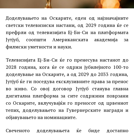
Доделувањето на Оскарите, еден од најзначајните
светски телевизиски настани, од 2029 година ќе се
префрли од телевизијата Еј-Би-Си на платформата
Јутјуб, соопшти Американската академија за
филмски уметности и науки.
Телевизијата Еј-Би-Си ќе го пренесува настанот до
2028 година, кога ќе се одржи јубилејното 100-то
доделување на Оскарите, а од 2029 до 2033 година,
Јутјуб ќе ги поседува ексклузивните права за пренос
во живо. Со овој договор Јутјуб станува главна
дигитална платформа за сите содржини поврзани
со Оскарите, вклучувајќи го преносот од црвениот
тепих, доделувањето на Гувернерските награди и
објавувањето на номинациите.
Свеченото доделувањета ќе биде достапно