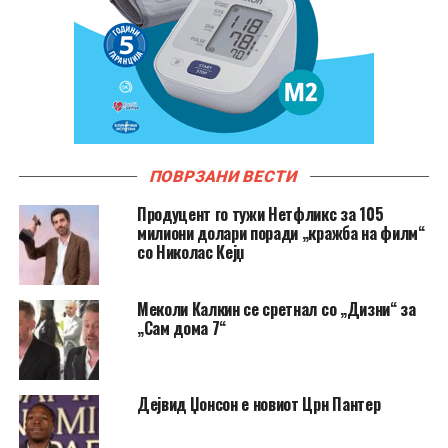
ПОВРЗАНИ ВЕСТИ
Продуцент го тужи Нетфликс за 105
милиони долари поради „кражба на филм“
со Николас Кејџ
Меколи Калкин се сретнал со „Дизни“ за
„Сам дома 7“
Дејвид Џонсон е новиот Црн Пантер