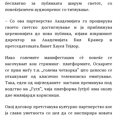
бесплатно за публиката ширум светот, со
повеќејазичен аудиопренос со титлување.
– Со ова партнерство Академијата го проширува
своето светско достигнување и ја приближува
церемонијата до нова публика, изјави извршниот
директор на Академијата Бил Крамер и
претседателката Линет Хауел Тејлор.
Иако големите манифестации сè повеќе се
насочуваат кон стриминг- платформите, Оскарите
се први меѓу т.н. „голема четворка“ што целосно се
откажуваат од класично телевизиско емитување.
Така, еден од најгледаните настани преминува под
водство на „Гугл“, чија платформа Јутјуб има околу
две милијарди корисници.
Овој договор претставува културно партнерство кое
ја слави уметноста со цел да се инспирира новата