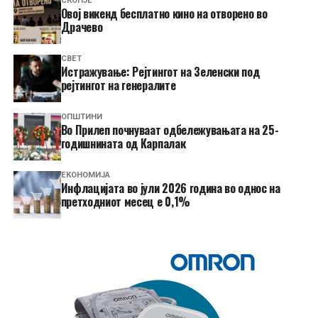
СКОПЈЕ
​Овој викенд бесплатно кино на отворено во
Драчево
СВЕТ
Истражување: Рејтингот на Зеленски под
рејтингот на генералите
ОПШТИНИ
Во Прилеп почнуваат одбележувањата на 25-
годишнината од Карпалак
ЕКОНОМИЈА
Инфлацијата во јули 2026 година во однос на
претходниот месец е 0,1%