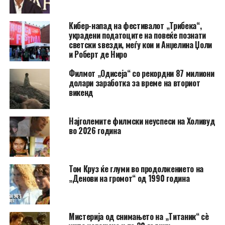
Кибер-напад на фестивалот „Трибека“,
украдени податоците на повеќе познати
светски ѕвезди, меѓу кои и Анџелина Џоли
и Роберт де Ниро
Филмот „Одисеја“ со рекордни 87 милиони
долари заработка за време на вториот
викенд
Најголемите филмски неуспеси на Холивуд
во 2026 година
Том Круз ќе глуми во продолжението на
„Денови на громот“ од 1990 година
Мистерија од снимањето на „Титаник“ сè