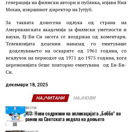
генерација на филмски автори и публика, изјави Нил
Мохан, извршниот директор на Јутјуб.
За таквата донесена одлука од страна на
Американската академија за филмски уметности и
науки, Еј-Би-Си засега се воздржаа од коментари.
Телевизијата децении наназад го емитуваше
доделувањето на оскарите од 1961 година, со
исклучок на периодот од 1971 до 1975 година, кога
церемонијата беше повторно емитувана од Ен-Би-
Си.
декември 18, 2025
НАЈЧИТАНИ
НАЈНОВИ
ВЕСТИ
ИЈЗ: Нови содржини на апликацијата „Беббо“ во
рамки на Светската недела на доењето