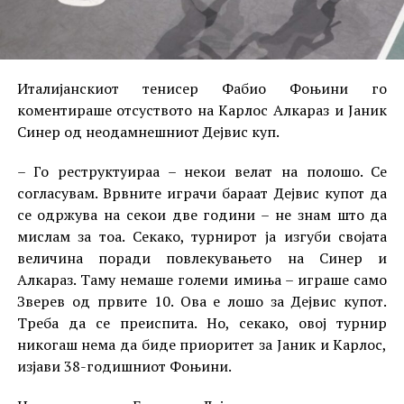
Италијанскиот тенисер Фабио Фоњини го
коментираше отсуството на Карлос Алкараз и Јаник
Синер од неодамнешниот Дејвис куп.
– Го реструктуираа – некои велат на полошо. Се
согласувам. Врвните играчи бараат Дејвис купот да
се одржува на секои две години – не знам што да
мислам за тоа. Секако, турнирот ја изгуби својата
величина поради повлекувањето на Синер и
Алкараз. Таму немаше големи имиња – играше само
Зверев од првите 10. Ова е лошо за Дејвис купот.
Треба да се преиспита. Но, секако, овој турнир
никогаш нема да биде приоритет за Јаник и Карлос,
изјави 38-годишниот Фоњини.