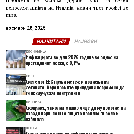
Неодамна во Болоња, Дејвис купот го освои
репрезентацијата на Италија, нивни трет трофеј во
низа.
ноември 28, 2025
НАЈЧИТАНИ
НАЈНОВИ
ЕКОНОМИЈА
Инфлацијата во јули 2026 година во однос на
претходниот месец е 0,1%
СВЕТ
Системот ЕЕС прави метеж и доцнења на
летовите: Аеродромите принудени повремено да
ги исклучуваат контролите
ХРОНИКА
Скопјанец замолил машко лице да му помогне да
извади пари, по што лицето насилно ги зело и
избегало
ВЕСТИ
Седум нови случаи на инфекција со вирусот