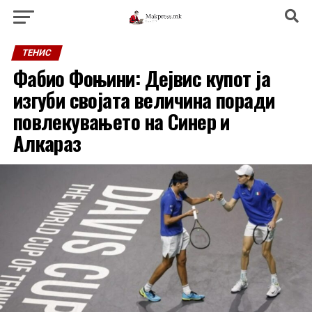
ТЕНИС
Фабио Фоњини: Дејвис купот ја
изгуби својата величина поради
повлекувањето на Синер и
Алкараз