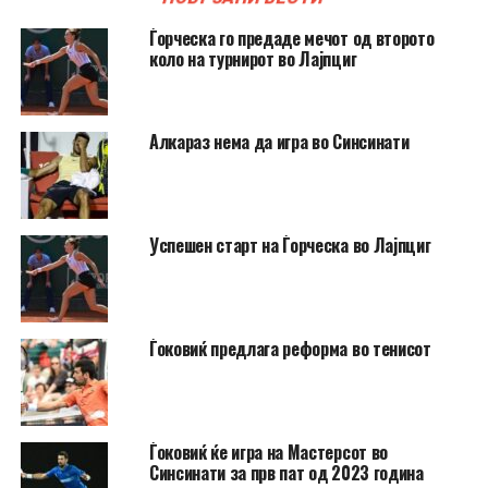
Ѓорческа го предаде мечот од второто
коло на турнирот во Лајпциг
Алкараз нема да игра во Синсинати
Успешен старт на Ѓорческа во Лајпциг
Ѓоковиќ предлага реформа во тенисот
Ѓоковиќ ќе игра на Мастерсот во
Синсинати за прв пат од 2023 година