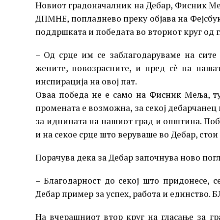
Новиот градоначалник на Дебар, Фисник М
ДПМНЕ, попладнево преку објава на Фејсбук
поддршката и победата во вториот круг од 
– Од срце им се заблагодаруваме на сите 
жените, повозрасните, и пред сè на наша
инспирација на овој пат.
Оваа победа не е само на Фисник Меља, т
промената е возможна, за секој дебарчанец ш
за иднината на нашиот град и општина. Поб
и на секое срце што веруваше во Дебар, стои 
Порачува дека за Дебар започнува ново погла
– Благодарност до секој што придонесе, 
Дебар пример за успех, работа и единство.
На вчерашниот втор круг на гласање за гр