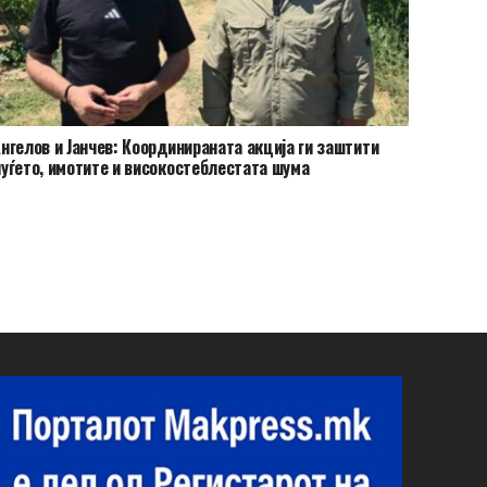
нгелов и Јанчев: Координираната акција ги заштити
уѓето, имотите и високостеблестата шума