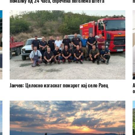
помалку од 24 часа, спречена поголема штета
п
Јанчев: Целосно изгаснат пожарот кај село Раец
А
о