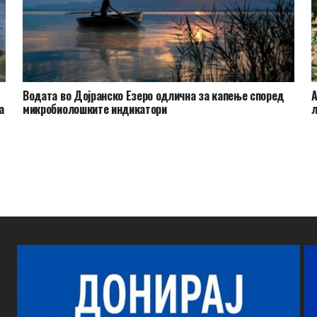
Водата во Дојранско Езеро одлична за капење според
А
а
микробиолошките индикатори
л