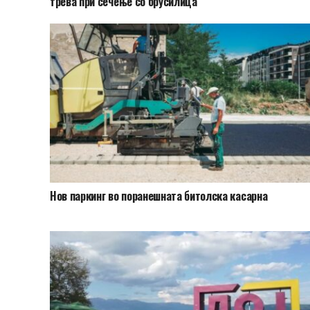
трева при сечење со брусилица
Нов паркинг во поранешната битолска касарна