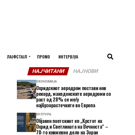
ЛАЈФСТАЈЛ
ПРОМО
ИНТЕРВЈУА
НАЈЧИТАНИ
НАЈНОВИ
ЕКОНОМИЈА
Охридскиот аеродром постави нов
рекорд, македонските аеродроми со
раст од 28% се меѓу
најбрзорастечките во Европа
КУЛТУРА
Објавен поетскиот еп „Крстот на
Охрид и Светлината на Вечноста“ –
70-то книжевно дело на Зоран