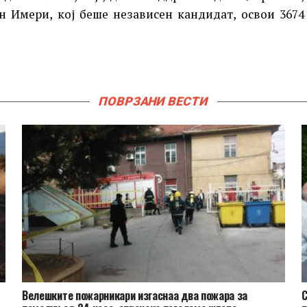
н Имери, кој беше независен кандидат, освои 3674
ПОВРЗАНИ ВЕСТИ
Велешките пожарникари изгаснаа два пожара за
С