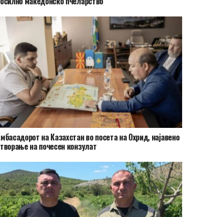
осилно македонско пчеларство
мбасадорот на Казахстан во посета на Охрид, најавено
творање на почесен конзулат