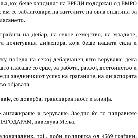
еља, кој беше кандидат на ВРЕДИ поддржан од ВМРО
 им се заблагодари на жителите на оваа општина за
гласањето.
граѓани на Дебар, на секое семејство, на младите,
та почитувана дијаспора, која беше нашата сила и
уку победа на секој дебарчанец што веруваше дека
то гласаше со срце, за работа, развој, достоинство и
еди заедничкиот успех на граѓаните, на дијаспората
во објавата.
вје, со доверба, транспарентност и визија.
се ангажираше и веруваше. Заедно ќе го направиме
 БЛАГОДАРАМ, наведува Меља.
адоначалник, тој , доби поддршка од 4369 граѓани,