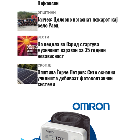
Пејковски
ОПШТИНИ
Јанчев: Целосно изгаснат пожарот кај
село Раец
ВЕСТИ
Во недела во Охрид стартува
музичкиот караван за 35 години
независност
СКОПЈЕ
Општина Ѓорче Петров: Сите основни
училишта добиваат фотоволтаични
системи