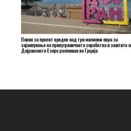
Повик за проект вреден над три милиони евра за
зајакнување на прекуграничната соработка и заштита н
Дојранското Езеро распишан во Грција