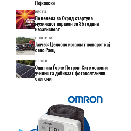
Пејковски
ВЕСТИ
Во недела во Охрид стартува
музичкиот караван за 35 години
независност
ОПШТИНИ
Јанчев: Целосно изгаснат пожарот кај
село Раец
СКОПЈЕ
Општина Ѓорче Петров: Сите основни
училишта добиваат фотоволтаични
системи