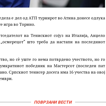
едела е дел од АТП турнирот во Атина донесе одлука
е игра во Торино.
тседателот на Тенискиот сојуз на Италија, Анџело
 „осмерецот“ што треба да настапи на последниот
во, но сè уште го нема потврдено учеството, но го
думкратниот победник на Мастерсот (последен пат
ано. Српскиот тенисер досега има 16 учества на овој
оември.
ПОВРЗАНИ ВЕСТИ