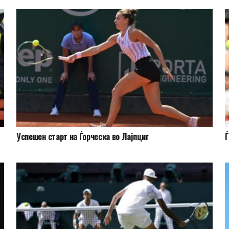
Успешен старт на Ѓорческа во Лајпциг
Ѓ