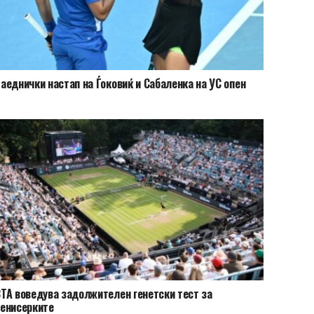
аеднички настап на Ѓоковиќ и Сабаленка на УС опен
ТА воведува задолжителен генетски тест за
енисерките