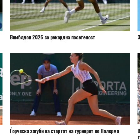
Вимблдон 2026 со рекордна посетеност
З
Ѓорческа загуби на стартот на турнирот во Палермо
В
т