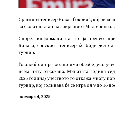
Српскиот тенисер Новак Ѓоковиќ, кој оваа н
за својот настап на завршниот Мастерс што с
Според информацијата што ја пренесе пре
Бинаги, српскиот тенисер ќе биде дел од
турнир.
Ѓоковиќ од претходно има обезбедено учест
нема ниту откажано. Минатата година се
2023 година) учеството го откажа многу пор
турнир, кој годинава ќе се игра од 9 до 16.н
ноември 4, 2025