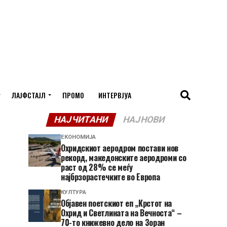
ЛАЈФСТАЈЛ
ПРОМО
ИНТЕРВЈУА
НАЈЧИТАНИ
НАЈНОВИ
ЕКОНОМИЈА
Охридскиот аеродром постави нов
рекорд, македонските аеродроми со
раст од 28% се меѓу
најбрзорастечките во Европа
КУЛТУРА
Објавен поетскиот еп „Крстот на
Охрид и Светлината на Вечноста“ –
70-то книжевно дело на Зоран