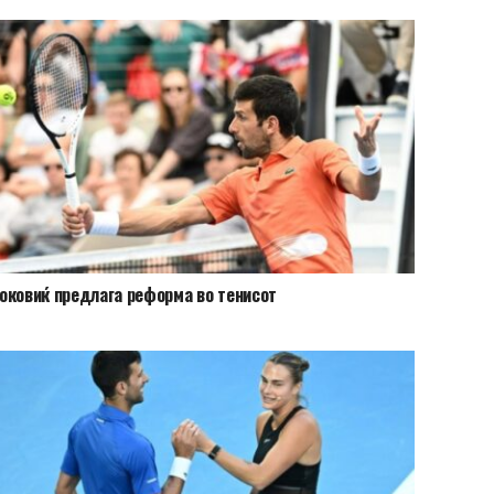
оковиќ предлага реформа во тенисот