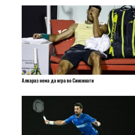
Алкараз нема да игра во Синсинати