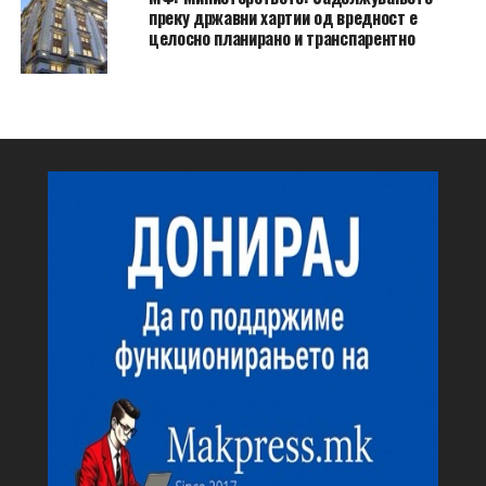
преку државни хартии од вредност е
целосно планирано и транспарентно