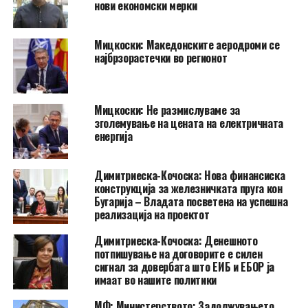
нови економски мерки
Мицкоски: Македонските аеродроми се
најбрзорастечки во регионот
Мицкоски: Не размислуваме за
зголемување на цената на електричната
енергија
Димитриеска-Кочоска: Нова финансиска
конструкција за железничката пруга кон
Бугарија – Владата посветена на успешна
реализација на проектот
Димитриеска-Кочоска: Денешното
потпишување на договорите е силен
сигнал за довербата што ЕИБ и ЕБОР ја
имаат во нашите политики
МФ: Министерството: Задолжувањето