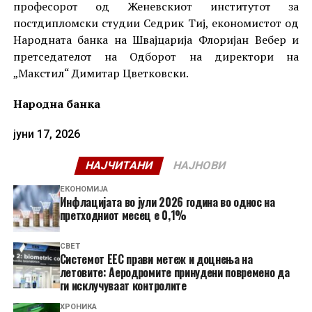
професорот од Женевскиот институтот за
постдипломски студии Cедрик Тиј, економистот од
Народната банка на Швајцарија Флоријан Вебер и
претседателот на Одборот на директори на
„Макстил“ Димитар Цветковски.
Народна банка
јуни 17, 2026
НАЈЧИТАНИ
НАЈНОВИ
ЕКОНОМИЈА
Инфлацијата во јули 2026 година во однос на
претходниот месец е 0,1%
СВЕТ
Системот ЕЕС прави метеж и доцнења на
летовите: Аеродромите принудени повремено да
ги исклучуваат контролите
ХРОНИКА