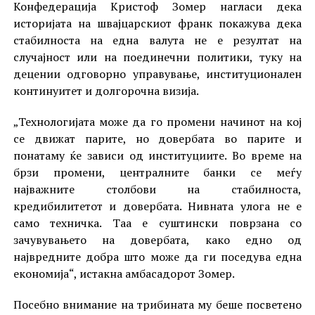
Конфедерација Кристоф Зомер нагласи дека
историјата на швајцарскиот франк покажува дека
стабилноста на една валута не е резултат на
случајност или на поединечни политики, туку на
децении одговорно управување, институционален
континуитет и долгорочна визија.
„Технологијата може да го промени начинот на кој
се движат парите, но довербата во парите и
понатаму ќе зависи од институциите. Во време на
брзи промени, централните банки се меѓу
најважните столбови на стабилноста,
кредибилитетот и довербата. Нивната улога не е
само техничка. Таа е суштински поврзана со
зачувувањето на довербата, како едно од
највредните добра што може да ги поседува една
економија“, истакна амбасадорот Зомер.
Посебно внимание на трибината му беше посветено