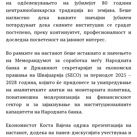
на одбележувањето на јубилејот 80 години
централнобанкарска традиција во земјава. Беше
нагласено дека ваквите значајни јубилеи
потврдуваат дека силните институции се градат
постепено, преку континуитет, професионалност и
доследна посветеност на јавниот интерес.
Во рамките на настанот беше истакнато и значењето
на Меморандумот за соработка меѓу Народната
банка и Државниот секретаријат за економски
прашања на Швајцарија (SECO) за периодот 2025 –
2028 година, којшто ќе придонесе за унапредување
на аналитичките алатки на монетарната политика,
понатамошна модернизација на финансискиот
сектор и за зајакнување на институционалните
капацитети на Народната банка.
Економистот Коста Вајена одржа презентација на
настанот, додека на панел-дискусијата учествуваа и