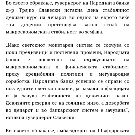
Во своето обраќање, гувернерот на Народната банка
д-р Трајко Славески истакна дека стабилниот
девизен курс на денарот во однос на еврото веќе
три децении претставува важен столб на
макроекономската стабилност во земјава.
„Иако светскиот монетарен систем се соочува со
нови предизвици и постепени промени, Народната
банка е посветена на одржувањето на
макроекономската и финансиската стабилност
преку кредибилни политики и меѓународна
соработка. Народната банка успешно се справи со
последните светски шокови, ја намали инфлацијата
и ја зачува стабилноста на девизниот пазар.
Девизните резерви се на солидно ниво, а довербата
во денарот и во банкарскиот систем е зачувана“,
истакна гувернерот Славески.
Во своето обраќање, амбасадорот на Швајцарската