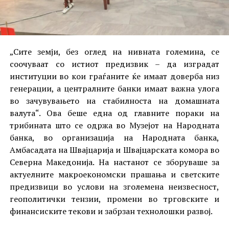
„Сите земји, без оглед на нивната големина, се
соочуваат со истиот предизвик – да изградат
институции во кои граѓаните ќе имаат доверба низ
генерации, а централните банки имаат важна улога
во зачувувањето на стабилноста на домашната
валута“. Ова беше една од главните пораки на
трибината што се одржа во Музејот на Народната
банка, во организација на Народната банка,
Амбасадата на Швајцарија и Швајцарската комора во
Северна Македонија. На настанот се зборуваше за
актуелните макроекономски прашања и светските
предизвици во услови на зголемена неизвесност,
геополитички тензии, промени во трговските и
финансиските текови и забрзан технолошки развој.